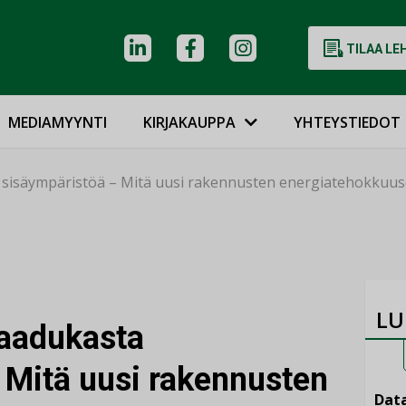
TILAA LE
MEDIAMYYNTI
KIRJAKAUPPA
YHTEYSTIEDOT
 sisäympäristöä – Mitä uusi rakennusten energiatehokkuusdi
LU
laadukasta
 Mitä uusi rakennusten
Data