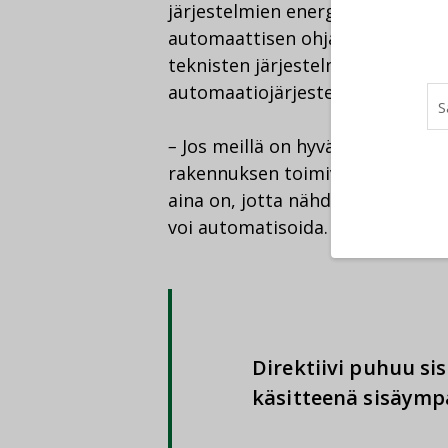
järjestelmien energiatehokasta, t
automaattisen ohjauksen avulla
teknisten järjestelmien manuaal
automaatiojärjestelmiin päästään
–
Jos meillä on hyvät mittaukse
rakennuksen toimivuutta etäyhteyk
aina on, jotta nähdään esimerkik
voi automatisoida.
Direktiivi puhuu si
käsitteenä sisäympä