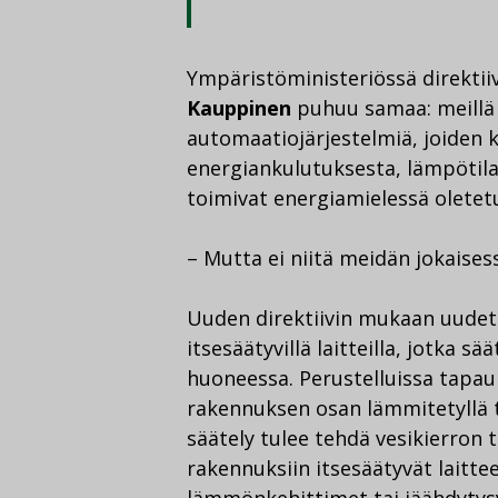
Ympäristöministeriössä direktii
Kauppinen
puhuu samaa: meillä 
automaatiojärjestelmiä, joide
energiankulutuksesta, lämpötilat
toimivat energiamielessä oletetu
– Mutta ei niitä meidän jokaise
Uuden direktiivin mukaan uudet 
itsesäätyvillä laitteilla, jotka s
huoneessa. Perustelluissa tapauk
rakennuksen osan lämmitetyllä t
säätely tulee tehdä vesikierron 
rakennuksiin itsesäätyvät laittee