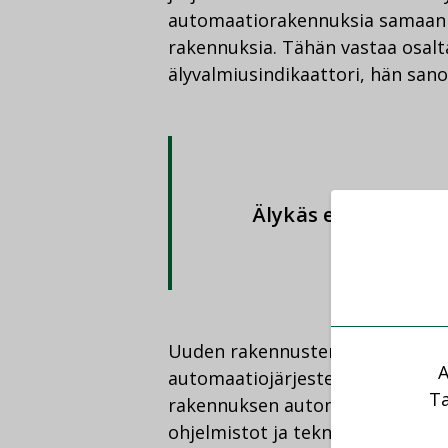
automaatiorakennuksia samaan 
rakennuksia. Tähän vastaa osal
älyvalmiusindikaattori, hän sano
Älykäs energian kie
Uuden rakennusten energiateho
A
automaatiojärjestelmien käyttöä 
Ta
rakennuksen automaatio- ja ohja
ohjelmistot ja tekniset palvelut