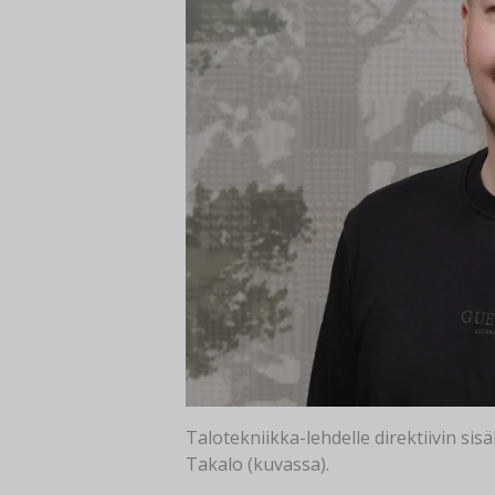
Talotekniikka-lehdelle direktiivin s
Takalo (kuvassa).