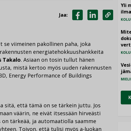
Yli 
ilm
Jaa:
KOLU
JAA
JAA
KOPIOI
FACEBOOKISSA
LINKEDINISSÄ
LINKKI
Mite
doku
t se viimeinen pakollinen paha, joka
vert
a rakennusten energiatehokkuushankkeita
KOLU
 Takalo
. Asiaan on tosin tullut hänen
Vesi
usta, mistä kertoo myös uuden rakennusten
jämä
BD, Energy Performance of Buildings
MIELI
 sitä, että tämä on se tärkein juttu. Jos
an väärin, ne eivät itsessään hirveästi
ys on tärkeää, ja automaatiolla saamme
yhteen. Toivon, että tulisi myös a-luokan