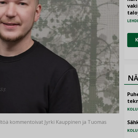
vak
talo
LEHD
NÄ
Puhe
tekn
KOLU
isältöä kommentoivat Jyrki Kauppinen ja Tuomas
Sähk
KOLU