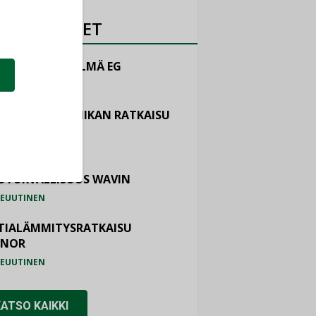
OTEUUTISET
LINTAJÄRJESTELMÄ EG
EUUTINEN
ASTOINTITEKNIIKAN RATKAISU
TEMAIR
EUUTINEN
OTURVALLISUUS WAVIN
EUUTINEN
TIALÄMMITYSRATKAISU
ONOR
EUUTINEN
KATSO KAIKKI