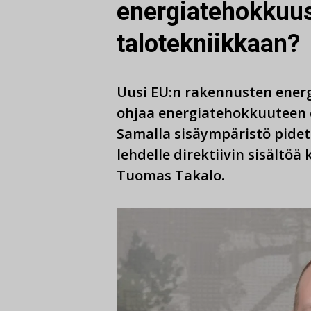
energiatehokkuusd
talotekniikkaan?
Uusi EU:n rakennusten energ
ohjaa energiatehokkuuteen 
Samalla sisäympäristö pide
lehdelle direktiivin sisältö
Tuomas Takalo.