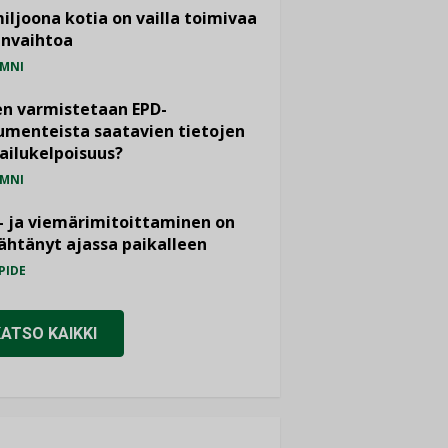
miljoona kotia on vailla toimivaa
anvaihtoa
MNI
n varmistetaan EPD-
menteista saatavien tietojen
ailukelpoisuus?
MNI
- ja viemärimitoittaminen on
htänyt ajassa paikalleen
PIDE
KATSO KAIKKI