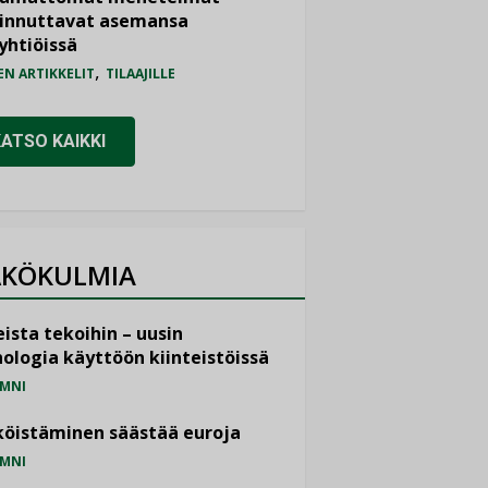
iinnuttavat asemansa
yhtiöissä
,
EN ARTIKKELIT
TILAAJILLE
KATSO KAIKKI
KÖKULMIA
ista tekoihin – uusin
ologia käyttöön kiinteistöissä
MNI
öistäminen säästää euroja
MNI