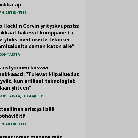
iikkalaji
EN ARTIKKELIT
o Hacklin Cervin yrityskaupasta:
iakkaat hakevat kumppaneita,
a yhdistävät useita teknisiä
misalueita saman katon alle”
KOHTAISTA
köistyminen kasvaa
akkaasti: ”Tulevat kilpailuedut
yvät, kun erilliset teknologiat
daan yhteen”
,
KOHTAISTA
TILAAJILLE
teellinen eristys lisää
pöhäviöitä
EN ARTIKKELIT
vamattomat menetelmät