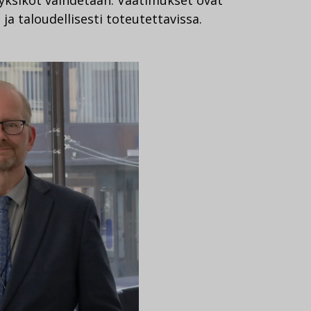
yksiköt vaihdetaan. Vaatimukset ovat
ja taloudellisesti toteutettavissa.