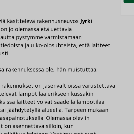
viä käsittelevä rakennusneuvos
Jyrki
on jo olemassa etäluettavia
n kautta pystymme varmistamaan
iedoista ja ulko-olosuhteista, että laitteet
sti.
ssa rakennuksessa ole, hän muistuttaa.
rakennukset on jäsenvaltioissa varustettava
äätelevät lämpötilaa erikseen kussakin
sissa laitteet voivat säädellä lämpötilaa
ai jäähdytetyllä alueella. Tarpeen mukaan
tasapainotuksella. Olemassa oleviin
t on asennettava silloin, kun