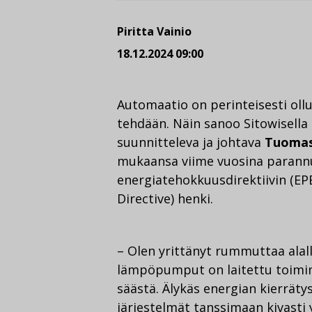
Piritta Vainio
18.12.2024 09:00
Automaatio on perinteisesti ollu
tehdään. Näin sanoo Sitowisell
suunnitteleva ja johtava
Tuomas
mukaansa viime vuosina parann
energiatehokkuusdirektiivin (EP
Directive) henki.
– Olen yrittänyt rummuttaa alalla
lämpöpumput on laitettu toimima
säästä. Älykäs energian kierrät
järjestelmät tanssimaan kivasti 