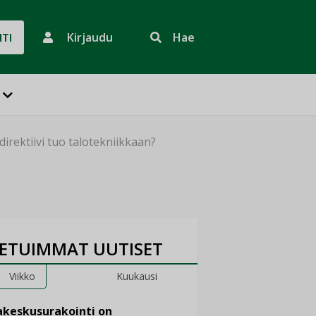
Kirjaudu
Hae
HTI
rektiivi tuo talotekniikkaan?
ETUIMMAT UUTISET
Viikko
Kuukausi
keskusurakointi on