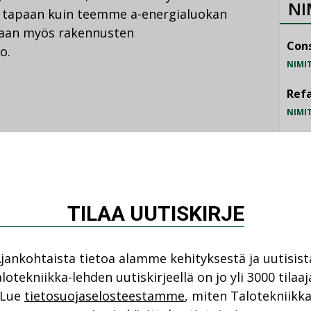
NI
tapaan kuin teemme a-energialuokan
taan myös rakennusten
Cons
o.
NIMI
Refa
NIMI
Gra
rrätys on tärkeää.
NIMI
Schn
TILAA UUTISKIRJE
NIMI
kkuusdirektiivin myötä
jankohtaista tietoa alamme kehityksestä ja uutisist
laajennetaan. Direktiivi määrittelee
lotekniikka-lehden uutiskirjeellä on jo yli 3000 tilaaj
usjärjestelmät: ne kattavat tuotteet,
Lue
tietosuojaselosteestamme
, miten Talotekniikk
, jotka voivat tukea rakennuksen teknisten