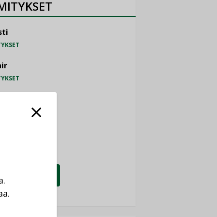
MITYKSET
ti
TYKSET
ir
TYKSET
nlund Oy
TYKSET
eider Electric
TYKSET
KATSO KAIKKI
a.
aa.
a