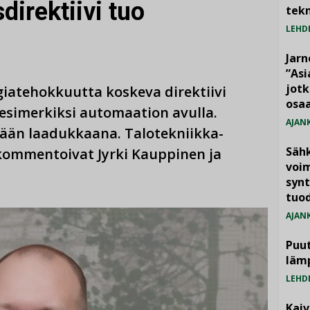
irektiivi tuo
tekn
LEHD
Jarn
”As
jotk
iatehokkuutta koskeva direktiivi
osaa
esimerkiksi automaation avulla.
AJAN
tään laadukkaana. Talotekniikka-
Säh
ä kommentoivat Jyrki Kauppinen ja
voim
synt
tuo
AJAN
Puut
läm
LEHD
Kai