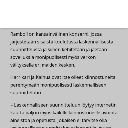
digitalisaatiota hyödynnetään laajasti
rakennusalalla, puhutaan vain suunnittelusta,
Kaihua sanoo.
Ramboll on kansainvälinen konserni, jossa
järjestetään sisäistä koulutusta laskennallisesta
suunnittelusta ja siihen kehitetään ja jaetaan
sovelluksia monipuolisesti myös verkon
välityksellä eri maiden kesken.
Harrikari ja Kaihua ovat itse olleet kiinnostuneita
perehtymään monipuolisesti laskennalliseen
suunnitteluun.
– Laskennalliseen suunnitteluun löytyy internetin
kautta paljon myös kaikille kiinnostuneille avointa
aineistoa ja opetusta. Jokaisen ei tarvitse olla
laskennallisen suunnittelun asiantuntija, mutta