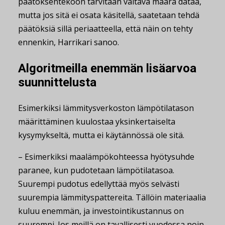
päätöksentekoon tarvitaan valtava määrä dataa,
mutta jos sitä ei osata käsitellä, saatetaan tehdä
päätöksiä sillä periaatteella, että näin on tehty
ennenkin, Harrikari sanoo.
Algoritmeilla enemmän lisäarvoa
suunnittelusta
Esimerkiksi lämmitysverkoston lämpötilatason
määrittäminen kuulostaa yksinkertaiselta
kysymykseltä, mutta ei käytännössä ole sitä.
– Esimerkiksi maalämpökohteessa hyötysuhde
paranee, kun pudotetaan lämpötilatasoa.
Suurempi pudotus edellyttää myös selvästi
suurempia lämmityspattereita. Tällöin materiaalia
kuluu enemmän, ja investointikustannus on
suurempi. Jos meillä on tavallisesti vuodessa noin