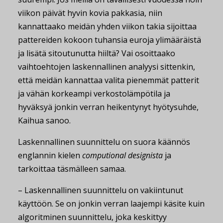
viikon päivät hyvin kovia pakkasia, niin
kannattaako meidän yhden viikon takia sijoittaa
pattereiden kokoon tuhansia euroja ylimääräistä
ja lisätä sitoutunutta hiiltä? Vai osoittaako
vaihtoehtojen laskennallinen analyysi sittenkin,
että meidän kannattaa valita pienemmät patterit
ja vähän korkeampi verkostolämpötila ja
hyväksyä jonkin verran heikentynyt hyötysuhde,
Kaihua sanoo.
Laskennallinen suunnittelu on suora käännös
englannin kielen
computional designista
ja
tarkoittaa täsmälleen samaa.
– Laskennallinen suunnittelu on vakiintunut
käyttöön. Se on jonkin verran laajempi käsite kuin
algoritminen suunnittelu, joka keskittyy