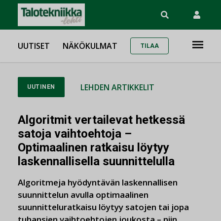
UUTISET
NÄKÖKULMAT
TILAA
LEHDEN ARTIKKELIT
UUTINEN
Algoritmit vertailevat hetkessä
satoja vaihtoehtoja –
Optimaalinen ratkaisu löytyy
laskennallisella suunnittelulla
Algoritmeja hyödyntävän laskennallisen
suunnittelun avulla optimaalinen
suunnitteluratkaisu löytyy satojen tai jopa
tuhansien vaihtoehtojen joukosta – niin