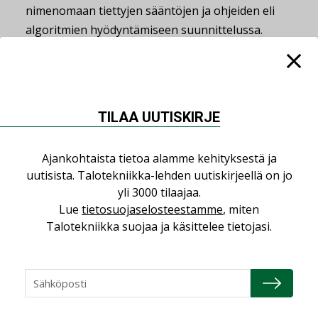
nimenomaan tiettyjen sääntöjen ja ohjeiden eli
algoritmien hyödyntämiseen suunnittelussa.
Laskennallinen suunnittelu -termi sisältää myös
muita laskennallisia kokonaisuuksia kuten
simulaatioita, optimointia ja datan analysointia,
Harrikari sanoo.
TILAA UUTISKIRJE
Ajankohtaista tietoa alamme kehityksestä ja
Laskennalliseen suunnitteluun löytyy
uutisista. Talotekniikka-lehden uutiskirjeellä on jo
internetin kautta paljon myös kaikille
yli 3000 tilaajaa.
kiinnostuneille avointa aineistoa ja
Lue
tietosuojaselosteestamme
, miten
opetusta.
Talotekniikka suojaa ja käsittelee tietojasi.
– Laskennallinen suunnittelu, simuloinnit ja
tekoälyn kehitys etenevät hyvin nopealla
vauhdilla. Uskon, että tulevaisuudessa kun