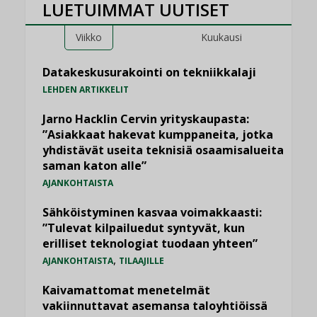
LUETUIMMAT UUTISET
Viikko
Kuukausi
Datakeskusurakointi on tekniikkalaji
LEHDEN ARTIKKELIT
Jarno Hacklin Cervin yrityskaupasta:
”Asiakkaat hakevat kumppaneita, jotka
yhdistävät useita teknisiä osaamisalueita
saman katon alle”
AJANKOHTAISTA
Sähköistyminen kasvaa voimakkaasti:
”Tulevat kilpailuedut syntyvät, kun
erilliset teknologiat tuodaan yhteen”
,
AJANKOHTAISTA
TILAAJILLE
Kaivamattomat menetelmät
vakiinnuttavat asemansa taloyhtiöissä