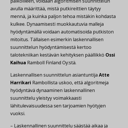
paikoilleen, voidaan algoritmisen suunnittelun
avulla määrittää, mistä putkireittien täytyy
mennä, ja kuinka paljon tehoa mistäkin kohdasta
kulkee. Dynaamisesti muokkautuvia malleja
hyödyntämällä voidaan automatisoida putkiston
mitoitus. Tällaisen esimerkin laskennallisen
suunnittelun hyödyntämisestä kertoo
talotekniikan kestävän kehityksen päällikkö
Ossi
Kaihua
Ramboll Finland Oy:stä.
Laskennallisen suunnittelun asiantuntija
Atte
Harrikari
Rambollista uskoo, että algoritmeja
hyödyntävä dynaaminen laskennallinen
suunnittelu yleistyy voimakkaasti
lähitulevaisuudessa sen tarjoamien hyötyjen
vuoksi.
– Laskennallinen suunnittelu säästää aikaa ja