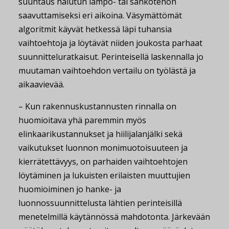
suuntaus halutun lämpö- tai sähkötehon
saavuttamiseksi eri aikoina. Väsymättömät
algoritmit käyvät hetkessä läpi tuhansia
vaihtoehtoja ja löytävät niiden joukosta parhaat
suunnitteluratkaisut. Perinteisellä laskennalla jo
muutaman vaihtoehdon vertailu on työlästä ja
aikaavievää.
– Kun rakennuskustannusten rinnalla on
huomioitava yhä paremmin myös
elinkaarikustannukset ja hiilijalanjälki sekä
vaikutukset luonnon monimuotoisuuteen ja
kierrätettävyys, on parhaiden vaihtoehtojen
löytäminen ja lukuisten erilaisten muuttujien
huomioiminen jo hanke- ja
luonnossuunnittelusta lähtien perinteisillä
menetelmillä käytännössä mahdotonta. Järkevään