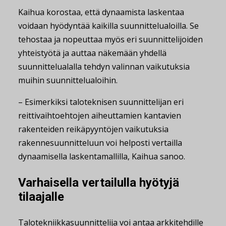
Kaihua korostaa, että dynaamista laskentaa
voidaan hyödyntää kaikilla suunnittelualoilla. Se
tehostaa ja nopeuttaa myös eri suunnittelijoiden
yhteistyötä ja auttaa näkemään yhdellä
suunnittelualalla tehdyn valinnan vaikutuksia
muihin suunnittelualoihin.
– Esimerkiksi taloteknisen suunnittelijan eri
reittivaihtoehtojen aiheuttamien kantavien
rakenteiden reikäpyyntöjen vaikutuksia
rakennesuunnitteluun voi helposti vertailla
dynaamisella laskentamallilla, Kaihua sanoo.
Varhaisella vertailulla hyötyjä
tilaajalle
Talotekniikkasuunnittelija voi antaa arkkitehdille