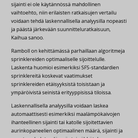
sijainti ei ole käytännössä mahdollinen
vaihtoehto, niin erilaisten ratkaisujen vertailu
voidaan tehdä laskennallisella analyysilla nopeasti
ja päästä järkevään suunnitteluratkaisuun,
Kaihua sanoo.
Ramboll on kehittämässä parhaillaan algoritmeja
sprinklereiden optimaaliselle sijoittelulle.
Laskenta huomioi esimerkiksi SFS-standardien
sprinklereitä koskevat vaatimukset
sprinklereiden etäisyyksistä toisistaan ja
ympäröivistä seinistä erityyppisissä tiloissa.
Laskennallisella analyysilla voidaan laskea
automaattisesti esimerkiksi maalämpökaivojen
ihanteellinen sijainti tai katolle sijoitettavien
aurinkopaneelien optimaalinen määrä, sijainti ja