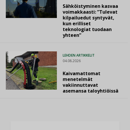
Sähköistyminen kasvaa
voimakkaasti: ”Tulevat
kilpailuedut syntyvät,
kun erilliset
teknologiat tuodaan
yhteen”
LEHDEN ARTIKKELIT
04.08.2026
Kaivamattomat
menetelmät
vakiinnuttavat
asemansa taloyhtiöissä