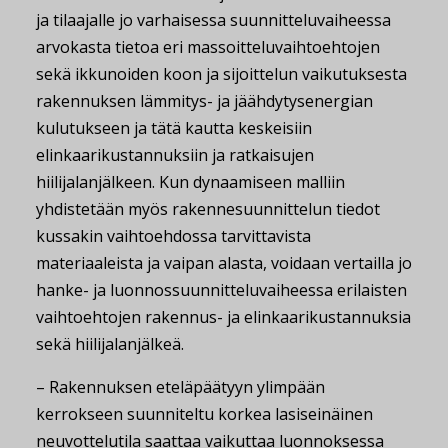
ja tilaajalle jo varhaisessa suunnitteluvaiheessa
arvokasta tietoa eri massoitteluvaihtoehtojen
sekä ikkunoiden koon ja sijoittelun vaikutuksesta
rakennuksen lämmitys- ja jäähdytysenergian
kulutukseen ja tätä kautta keskeisiin
elinkaarikustannuksiin ja ratkaisujen
hiilijalanjälkeen. Kun dynaamiseen malliin
yhdistetään myös rakennesuunnittelun tiedot
kussakin vaihtoehdossa tarvittavista
materiaaleista ja vaipan alasta, voidaan vertailla jo
hanke- ja luonnossuunnitteluvaiheessa erilaisten
vaihtoehtojen rakennus- ja elinkaarikustannuksia
sekä hiilijalanjälkeä.
– Rakennuksen eteläpäätyyn ylimpään
kerrokseen suunniteltu korkea lasiseinäinen
neuvottelutila saattaa vaikuttaa luonnoksessa