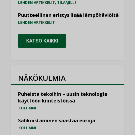
,
LEHDEN ARTIKKELIT
TILAAJILLE
Puutteellinen eristys lisää lämpöhäviöitä
LEHDEN ARTIKKELIT
KATSO KAIKKI
NÄKÖKULMIA
Puheista tekoihin – uusin teknologia
käyttöön kiinteistöissä
KOLUMNI
Sähköistäminen säästää euroja
KOLUMNI