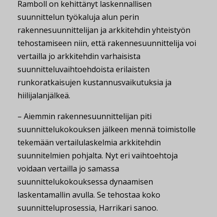
Ramboll on kehittänyt laskennallisen
suunnittelun työkaluja alun perin
rakennesuunnittelijan ja arkkitehdin yhteistyön
tehostamiseen niin, että rakennesuunnittelija voi
vertailla jo arkkitehdin varhaisista
suunnitteluvaihtoehdoista erilaisten
runkoratkaisujen kustannusvaikutuksia ja
hiilijalanjälkeä.
– Aiemmin rakennesuunnittelijan piti
suunnittelukokouksen jälkeen mennä toimistolle
tekemään vertailulaskelmia arkkitehdin
suunnitelmien pohjalta. Nyt eri vaihtoehtoja
voidaan vertailla jo samassa
suunnittelukokouksessa dynaamisen
laskentamallin avulla. Se tehostaa koko
suunnitteluprosessia, Harrikari sanoo.