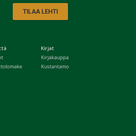
TILAA LEHTI
ttä
Kirjat
ot
Kirjakauppa
ttolomake
Kustantamo