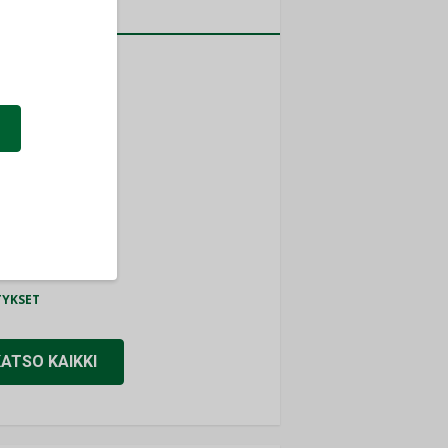
a
MITYKSET
ti
TYKSET
ir
TYKSET
nlund Oy
TYKSET
eider Electric
TYKSET
KATSO KAIKKI