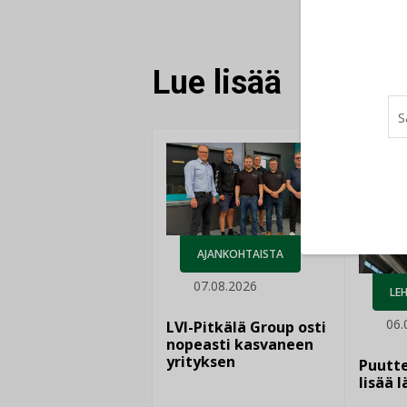
FACEBOOKISSA
LINKEDINISSÄ
LINKKI
Lue lisää
AJANKOHTAISTA
07.08.2026
LEH
06.
LVI-Pitkälä Group osti
nopeasti kasvaneen
yrityksen
Puutte
lisää 