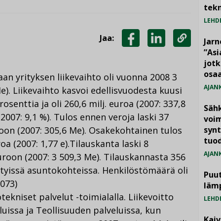
tekn
LEHD
Jaa:
Jarn
JAA
JAA
KOPIOI
”As
jotk
FACEBOOKISSA
LINKEDINISSÄ
LINKKI
osaa
an yrityksen liikevaihto oli vuonna 2008 3
AJAN
Me). Liikevaihto kasvoi edellisvuodesta kuusi
rosenttia ja oli 260,6 milj. euroa (2007: 337,8
Säh
(2007: 9,1 %). Tulos ennen veroja laski 37
voim
oon (2007: 305,6 Me). Osakekohtainen tulos
synt
tuo
roa (2007: 1,77 e).Tilauskanta laski 8
AJAN
roon (2007: 3 509,3 Me). Tilauskannasta 356
tetyissä asuntokohteissa. Henkilöstömäärä oli
Puut
073)
läm
ötekniset palvelut -toimialalla. Liikevoitto
LEHD
luissa ja Teollisuuden palveluissa, kun
Kai