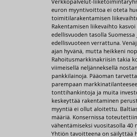
Verkkopalvelut-liiketoimintaryh
euron myyntivoittoa ei oteta hu
toimitilarakentamisen liikevaihto 
Rakentamisen liikevaihto kasvoi
edellisvuoden tasolla Suomessa j
edellisvuoteen verrattuna. Venä
ajan hyvänä, mutta heikkeni nop
Rahoitusmarkkinakriisin takia k
viimeisellä neljänneksellä nostam
pankkilainoja. Pääoman tarvetta
parempaan markkinatilanteesee
tonttihankintoja ja muita invest
keskeyttää rakentaminen perustu
myyntiä ei ollut aloitettu. Bal
määriä. Konsernissa toteutettii
vähentämiseksi vuositasolla 40 m
Yhtiön tavoitteena on säilyttää 