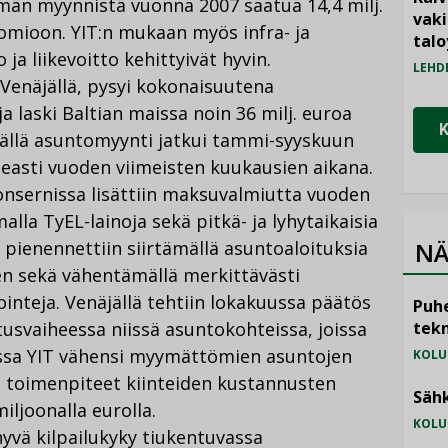
män myynnistä vuonna 2007 saatua 14,4 milj.
vak
omioon. YIT:n mukaan myös infra- ja
talo
ja liikevoitto kehittyivät hyvin.
LEHD
 Venäjällä, pysyi kokonaisuutena
a laski Baltian maissa noin 36 milj. euroa
jällä asuntomyynti jatkui tammi-syyskuun
easti vuoden viimeisten kuukausien aikana.
onsernissa lisättiin maksuvalmiutta vuoden
alla TyEL-lainoja sekä pitkä- ja lyhytaikaisia
 pienennettiin siirtämällä asuntoaloituksia
NÄ
n sekä vähentämällä merkittävästi
ointeja. Venäjällä tehtiin lokakuussa päätös
Puhe
svaiheessa niissä asuntokohteissa, joissa
tekn
tiassa YIT vähensi myymättömien asuntojen
KOLU
n toimenpiteet kiinteiden kustannusten
Sähk
iljoonalla eurolla.
KOLU
hyvä kilpailukyky tiukentuvassa