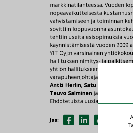
markkinatilanteessa. Vuoden lopu
nopeavaikutteisesta kustannu
vahvistamiseen ja toiminnan keh
sovittiin loppuvuonna asuntoka
tehtiin useita esisopimuksia v
käynnistämisestä vuoden 2009 a
YIT Oyj:n varsinainen yhtiökoko
hallituksen nimitys- ja palkitse
yhtiön hallitukseen valitaan pu
varapuheenjohtajaksi
Eino Hal
Antti Herlin
,
Satu Huber
ja
Laur
Teuvo Salminen
jää ehdotuksen 
Ehdotetuista uusia ovat
Henrik
A
Jaa:
Ta
JAA
JAA
KOPIOI