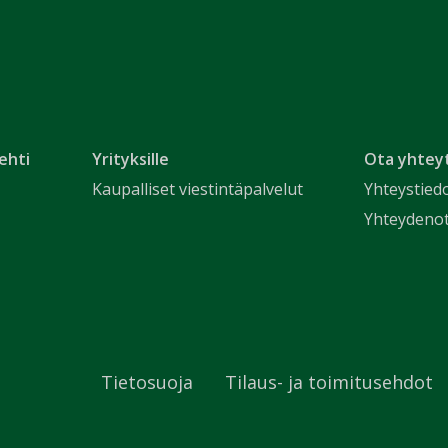
ehti
Yrityksille
Ota yhtey
Kaupalliset viestintäpalvelut
Yhteystied
Yhteydeno
Tietosuoja
Tilaus- ja toimitusehdot