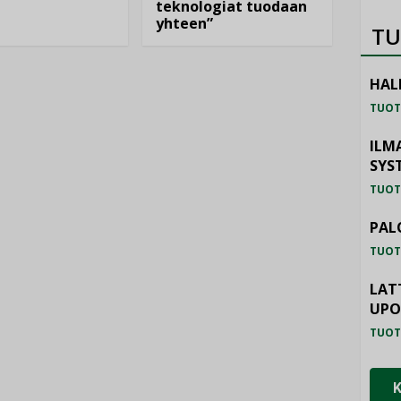
teknologiat tuodaan
yhteen”
TU
HAL
TUOT
ILM
SYS
TUOT
PAL
TUOT
LAT
UP
TUOT