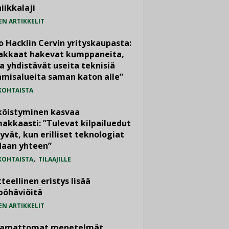
iikkalaji
EN ARTIKKELIT
o Hacklin Cervin yrityskaupasta:
iakkaat hakevat kumppaneita,
a yhdistävät useita teknisiä
misalueita saman katon alle”
KOHTAISTA
köistyminen kasvaa
akkaasti: ”Tulevat kilpailuedut
yvät, kun erilliset teknologiat
daan yhteen”
,
KOHTAISTA
TILAAJILLE
teellinen eristys lisää
pöhäviöitä
EN ARTIKKELIT
vamattomat menetelmät