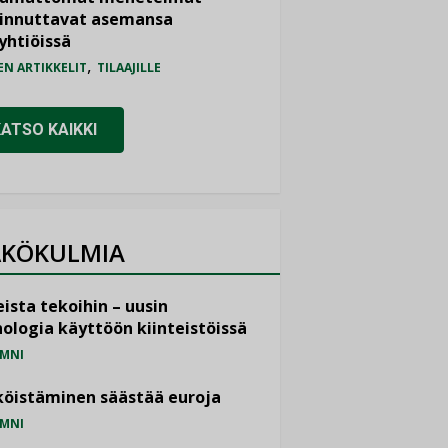
iinnuttavat asemansa
yhtiöissä
,
EN ARTIKKELIT
TILAAJILLE
KATSO KAIKKI
KÖKULMIA
ista tekoihin – uusin
ologia käyttöön kiinteistöissä
MNI
öistäminen säästää euroja
MNI