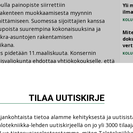
lla painopiste siirrettiin
Yli 
ilm
srakenteen muokkaamisesta myynnin
ittämiseen. Suomessa sijoittajien kanssa
KOLU
upoista suurempina kokonaisuuksina ja
Mite
uokra-asuntojen rakentamisen
doku
ikana.
vert
us pidetään 11.maaliskuuta. Konsernin
KOLU
misvaliokunta ehdottaa yhtiökokoukselle, että
Vesi
heenjohtajaksi
Henrik Ehrnrooth
,
jämä
onen
ja jäseniksi
Kim Gran
,
Reino Hanhinen
,
MIELI
i Ratia
. Nykyisistä hallituksen jäsenistä
mukaan pois YIT:n hallituksesta.
TILAA UUTISKIRJE
 Ehrnrooth
,
Satu Huber
ja
Lauri Ratia
.
jankohtaista tietoa alamme kehityksestä ja uutisist
lotekniikka-lehden uutiskirjeellä on jo yli 3000 tilaaj