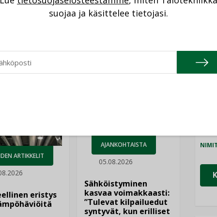
Lue
tietosuojaselosteestamme
, miten Talotekniikk
NI
suojaa ja käsittelee tietojasi.
Cons
Katso kaikki
NIMI
Refa
NIMI
Gra
NIMI
Schn
AJANKOHTAISTA
NIMI
DEN ARTIKKELIT
05.08.2026
08.2026
Sähköistyminen
kasvaa voimakkaasti:
ellinen eristys
”Tulevat kilpailuedut
lämpöhäviöitä
syntyvät, kun erilliset