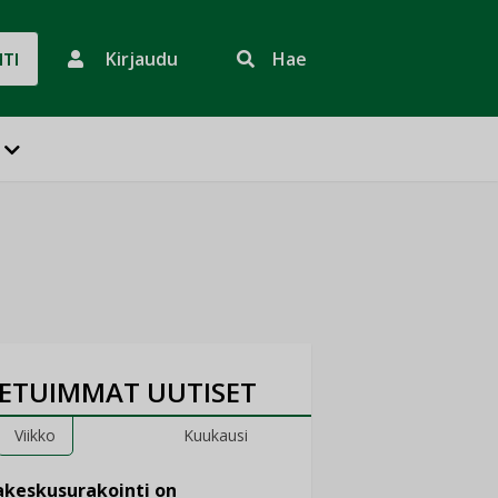
Kirjaudu
Hae
HTI
ETUIMMAT UUTISET
Viikko
Kuukausi
keskusurakointi on