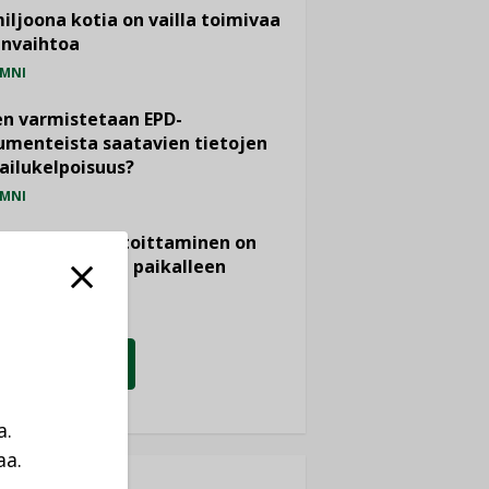
miljoona kotia on vailla toimivaa
anvaihtoa
MNI
n varmistetaan EPD-
menteista saatavien tietojen
ailukelpoisuus?
MNI
- ja viemärimitoittaminen on
htänyt ajassa paikalleen
PIDE
KATSO KAIKKI
a.
aa.