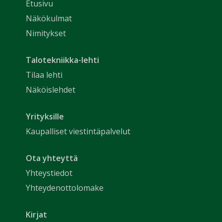
Etusivu
Näkökulmat
Nimitykset
Talotekniikka-lehti
Tilaa lehti
Näköislehdet
Yrityksille
Kaupalliset viestintäpalvelut
Ota yhteyttä
Yhteystiedot
Yhteydenottolomake
Kirjat