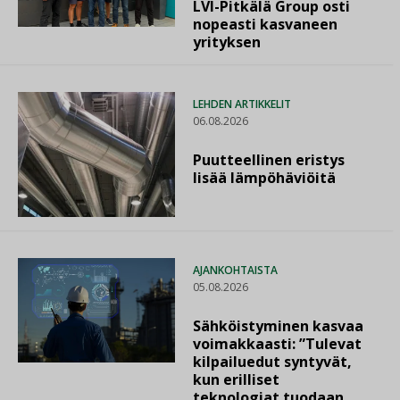
LVI-Pitkälä Group osti
nopeasti kasvaneen
yrityksen
LEHDEN ARTIKKELIT
06.08.2026
Puutteellinen eristys
lisää lämpöhäviöitä
AJANKOHTAISTA
05.08.2026
Sähköistyminen kasvaa
voimakkaasti: ”Tulevat
kilpailuedut syntyvät,
kun erilliset
teknologiat tuodaan