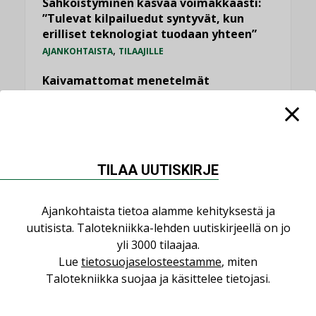
Sähköistyminen kasvaa voimakkaasti:
”Tulevat kilpailuedut syntyvät, kun
erilliset teknologiat tuodaan yhteen”
,
AJANKOHTAISTA
TILAAJILLE
Kaivamattomat menetelmät
vakiinnuttavat asemansa taloyhtiöissä
,
LEHDEN ARTIKKELIT
TILAAJILLE
Puutteellinen eristys lisää lämpöhäviöitä
LEHDEN ARTIKKELIT
TILAA UUTISKIRJE
KATSO KAIKKI
Ajankohtaista tietoa alamme kehityksestä ja
uutisista. Talotekniikka-lehden uutiskirjeellä on jo
yli 3000 tilaajaa.
Lue
tietosuojaselosteestamme
, miten
Talotekniikka suojaa ja käsittelee tietojasi.
NÄKÖKULMIA