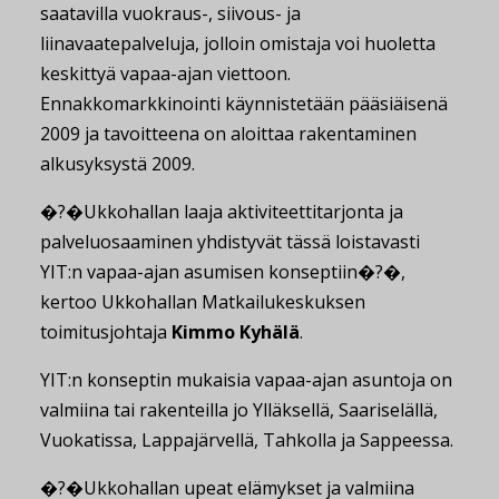
saatavilla vuokraus-, siivous- ja
liinavaatepalveluja, jolloin omistaja voi huoletta
keskittyä vapaa-ajan viettoon.
Ennakkomarkkinointi käynnistetään pääsiäisenä
2009 ja tavoitteena on aloittaa rakentaminen
alkusyksystä 2009.
�?�Ukkohallan laaja aktiviteettitarjonta ja
palveluosaaminen yhdistyvät tässä loistavasti
YIT:n vapaa-ajan asumisen konseptiin�?�,
kertoo Ukkohallan Matkailukeskuksen
toimitusjohtaja
Kimmo Kyhälä
.
YIT:n konseptin mukaisia vapaa-ajan asuntoja on
valmiina tai rakenteilla jo Ylläksellä, Saariselällä,
Vuokatissa, Lappajärvellä, Tahkolla ja Sappeessa.
�?�Ukkohallan upeat elämykset ja valmiina