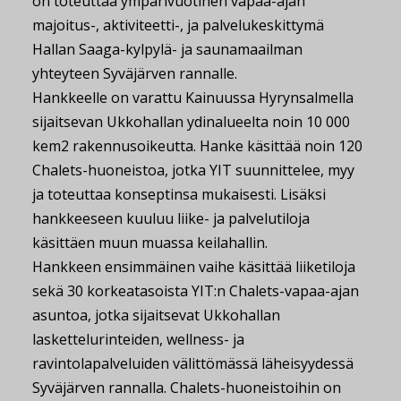
on toteuttaa ympärivuotinen vapaa-ajan
majoitus-, aktiviteetti-, ja palvelukeskittymä
Hallan Saaga-kylpylä- ja saunamaailman
yhteyteen Syväjärven rannalle.
Hankkeelle on varattu Kainuussa Hyrynsalmella
sijaitsevan Ukkohallan ydinalueelta noin 10 000
kem2 rakennusoikeutta. Hanke käsittää noin 120
Chalets-huoneistoa, jotka YIT suunnittelee, myy
ja toteuttaa konseptinsa mukaisesti. Lisäksi
hankkeeseen kuuluu liike- ja palvelutiloja
käsittäen muun muassa keilahallin.
Hankkeen ensimmäinen vaihe käsittää liiketiloja
sekä 30 korkeatasoista YIT:n Chalets-vapaa-ajan
asuntoa, jotka sijaitsevat Ukkohallan
laskettelurinteiden, wellness- ja
ravintolapalveluiden välittömässä läheisyydessä
Syväjärven rannalla. Chalets-huoneistoihin on