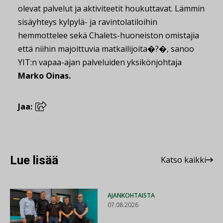
olevat palvelut ja aktiviteetit houkuttavat. Lämmin
sisäyhteys kylpylä- ja ravintolatiloihin
hemmottelee sekä Chalets-huoneiston omistajia
että niihin majoittuvia matkailijoita�?�, sanoo
YIT:n vapaa-ajan palveluiden yksikönjohtaja
Marko Oinas.
Jaa:
Lue lisää
Katso kaikki
AJANKOHTAISTA
07.08.2026