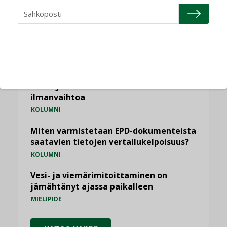
Puheista tekoihin – uusin teknologia
käyttöön kiinteistöissä
KOLUMNI
Sähköistäminen säästää euroja
KOLUMNI
Yli miljoona kotia on vailla toimivaa
ilmanvaihtoa
KOLUMNI
Miten varmistetaan EPD-dokumenteista
saatavien tietojen vertailukelpoisuus?
KOLUMNI
Vesi- ja viemärimitoittaminen on
jämähtänyt ajassa paikalleen
MIELIPIDE