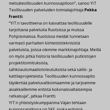
metsäteollisuuden kunnossapitoon”, sanoo YIT
Teollisuuden palveluiden toimialajohtaja
Pekka
Frantti
.
”YIT:n tavoitteena on kasvattaa teollisuudelle
tarjottavia palveluita Ruotsissa ja muissa
Pohjoismaissa. Ruotsissa meidät tunnetaan
varmasti parhaiten kiinteistöteknisistä
palveluista, joissa olemme markkinajohtaja. Meillä
on myös pitkä historia teollisuuden putkistojen
projektitoimituksista,
sähköautomaatiototeutuksista sekä säiliö- ja
kattilaprojekteista. Teollisuuden kunnossapito
täydentää palveluvalikoimaamme ja tarjoamme
asiakkaillemme entistä kokonaisvaltaisempia
ratkaisuja”, jatkaa Frantti.
YIT:n yhteistyökumppanina Väjan tehtaan
kunnossapidossa on SKF, jonka erityisiä