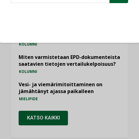
Sähköistäminen säästää euroja
KOLUMNI
Yli miljoona kotia on vailla toimivaa
ilmanvaihtoa
KOLUMNI
Miten varmistetaan EPD-dokumenteista
saatavien tietojen vertailukelpoisuus?
KOLUMNI
Vesi- ja viemärimitoittaminen on
jämähtänyt ajassa paikalleen
MIELIPIDE
KATSO KAIKKI