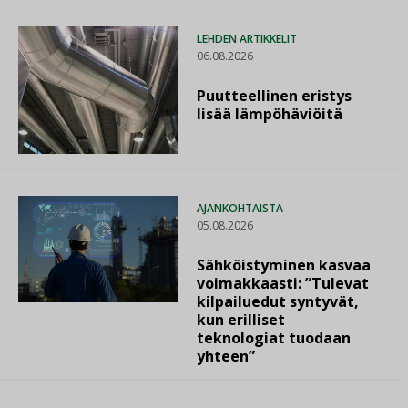
LEHDEN ARTIKKELIT
06.08.2026
Puutteellinen eristys
lisää lämpöhäviöitä
AJANKOHTAISTA
05.08.2026
Sähköistyminen kasvaa
voimakkaasti: ”Tulevat
kilpailuedut syntyvät,
kun erilliset
teknologiat tuodaan
yhteen”