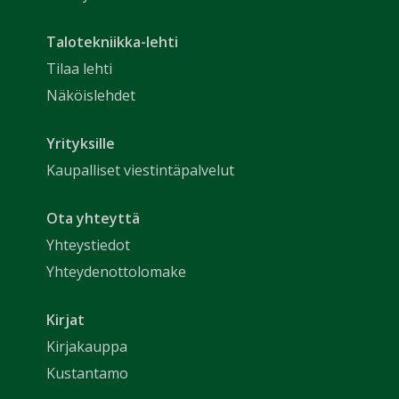
Talotekniikka-lehti
Tilaa lehti
Näköislehdet
Yrityksille
Kaupalliset viestintäpalvelut
Ota yhteyttä
Yhteystiedot
Yhteydenottolomake
Kirjat
Kirjakauppa
Kustantamo