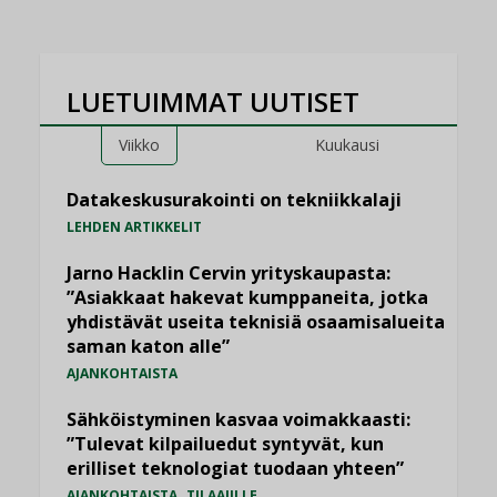
LUETUIMMAT UUTISET
Viikko
Kuukausi
Datakeskusurakointi on tekniikkalaji
LEHDEN ARTIKKELIT
Jarno Hacklin Cervin yrityskaupasta:
”Asiakkaat hakevat kumppaneita, jotka
yhdistävät useita teknisiä osaamisalueita
saman katon alle”
AJANKOHTAISTA
Sähköistyminen kasvaa voimakkaasti:
”Tulevat kilpailuedut syntyvät, kun
erilliset teknologiat tuodaan yhteen”
,
AJANKOHTAISTA
TILAAJILLE