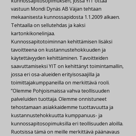
kunnossapitosopimuksen, jossa YIT ottaa
vastuun Mondi Dynäs AB Väjan tehtaan
mekaanisesta kunnossapidosta 1.1.2009 alkaen.
Tehtaalla on sellutehdas ja kaksi
kartonkikonelinjaa.
Kunnossapitotoiminnan kehittämisen lisäksi
tavoitteena on kustannustehokkuuden ja
käytettävyyden kehittäminen. Tavoitteiden
saavuttamiseksi YIT on kehittänyt toimintamallin,
jossa eri osa-alueiden erityisosaajilla ja
toimittajakumppaneilla on merkittävä rooli.
”Olemme Pohjoismaissa vahva teollisuuden
palveluiden tuottaja. Olemme onnistuneet
tehostamaan asiakkaidemme tuottavuutta ja
kustannustehokkuutta kumppanuus- ja
kunnossapitosopimuksilla eri teollisuuden aloilla.
Ruotsissa tämä on meille merkittävä päänavaus