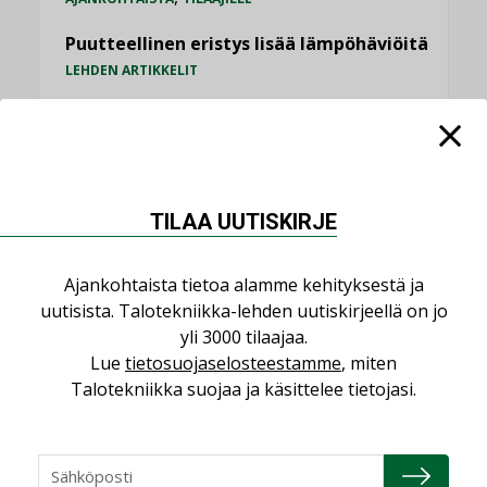
Puutteellinen eristys lisää lämpöhäviöitä
LEHDEN ARTIKKELIT
Kaivamattomat menetelmät
vakiinnuttavat asemansa taloyhtiöissä
,
LEHDEN ARTIKKELIT
TILAAJILLE
TILAA UUTISKIRJE
KATSO KAIKKI
Ajankohtaista tietoa alamme kehityksestä ja
uutisista. Talotekniikka-lehden uutiskirjeellä on jo
yli 3000 tilaajaa.
NÄKÖKULMIA
Lue
tietosuojaselosteestamme
, miten
Talotekniikka suojaa ja käsittelee tietojasi.
Puheista tekoihin – uusin teknologia
käyttöön kiinteistöissä
KOLUMNI