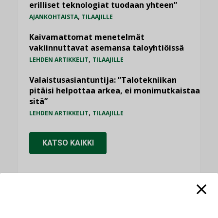
erilliset teknologiat tuodaan yhteen”
,
AJANKOHTAISTA
TILAAJILLE
Kaivamattomat menetelmät
vakiinnuttavat asemansa taloyhtiöissä
,
LEHDEN ARTIKKELIT
TILAAJILLE
Valaistusasiantuntija: ”Talotekniikan
pitäisi helpottaa arkea, ei monimutkaistaa
sitä”
,
LEHDEN ARTIKKELIT
TILAAJILLE
KATSO KAIKKI
NÄKÖKULMIA