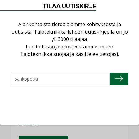
TILAA UUTISKIRJE
Puheista tekoihin – uusin teknologia
käyttöön kiinteistöissä
KOLUMNI
Ajankohtaista tietoa alamme kehityksestä ja
uutisista. Talotekniikka-lehden uutiskirjeellä on jo
Sähköistäminen säästää euroja
yli 3000 tilaajaa.
KOLUMNI
Lue
tietosuojaselosteestamme
, miten
Talotekniikka suojaa ja käsittelee tietojasi.
Yli miljoona kotia on vailla toimivaa
ilmanvaihtoa
KOLUMNI
Miten varmistetaan EPD-dokumenteista
saatavien tietojen vertailukelpoisuus?
KOLUMNI
Vesi- ja viemärimitoittaminen on
jämähtänyt ajassa paikalleen
MIELIPIDE