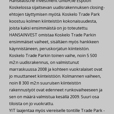
Hanseatische Investment GmbH;lle Espoon
Koskelossa sijaitsevan uudisrakennuksen closing-
ehtojen täyttymisen myötä. Koskelo Trade Park
koostuu kolmen kiinteistön kokonaisuudesta,
joista kaksi ensimmäistä on jo toteutettu.
HANSAINVEST omistaa Koskelo Trade Parkin
ensimmäiset vaiheet, sisältäen myös hankkeen
käynnistäneen, peruskorjatun kiinteistön.
Koskelo Trade Parkin toinen vaihe, noin 5 500
m2:n uudisrakennus, on valmistunut
marraskuussa 2008 ja kohteen vuokralaiset ovat
jo muuttaneet kiinteistöön. Kolmannen vaiheen,
noin 8 300 m2:n suuruisen kiinteistön
rakennustyöt ovat edenneet runkovaiheeseen ja
sen on määrä valmistua kesällä 2009. Suuri osa
tiloista on jo vuokrattu.
YIT laajentaa myös viereiselle tontille Trade Park -