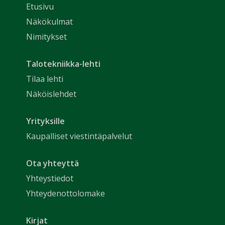
Etusivu
Näkökulmat
Nimitykset
Talotekniikka-lehti
Tilaa lehti
Näköislehdet
Yrityksille
Kaupalliset viestintäpalvelut
Ota yhteyttä
Yhteystiedot
Yhteydenottolomake
Kirjat