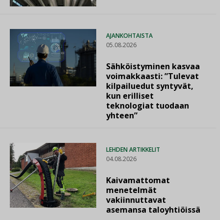
AJANKOHTAISTA
05.08.2026
Sähköistyminen kasvaa
voimakkaasti: ”Tulevat
kilpailuedut syntyvät,
kun erilliset
teknologiat tuodaan
yhteen”
LEHDEN ARTIKKELIT
04.08.2026
Kaivamattomat
menetelmät
vakiinnuttavat
asemansa taloyhtiöissä