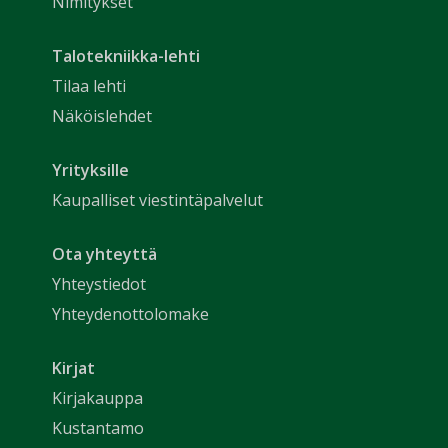
Nimitykset
Talotekniikka-lehti
Tilaa lehti
Näköislehdet
Yrityksille
Kaupalliset viestintäpalvelut
Ota yhteyttä
Yhteystiedot
Yhteydenottolomake
Kirjat
Kirjakauppa
Kustantamo