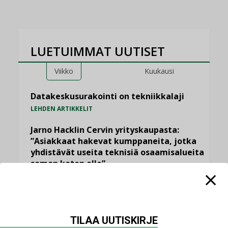
LUETUIMMAT UUTISET
Viikko
Kuukausi
Datakeskusurakointi on tekniikkalaji
LEHDEN ARTIKKELIT
Jarno Hacklin Cervin yrityskaupasta:
”Asiakkaat hakevat kumppaneita, jotka
yhdistävät useita teknisiä osaamisalueita
saman katon alle”
AJANKOHTAISTA
Sähköistyminen kasvaa voimakkaasti:
”Tulevat kilpailuedut syntyvät, kun
erilliset teknologiat tuodaan yhteen”
TILAA UUTISKIRJE