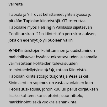
varrelta.
Tapiola ja YIT ovat kehittäneet yhteistyössä jo
pitkään Tapiolan kiinteistöjä. YIT toteuttaa
Tapiolalle myös Helsingin Vallilassa sijaitsevan
Teollisuuskatu 21:n kiinteistön peruskorjauksen,
joka on edennyt jo yli puoleen väliin.
�?�Kiinteistöjen kehittäminen ja uudistaminen
mahdollistavat hyvän vuokrattavuuden ja samalla
varmistetaan kohteiden tulevaisuuden
toimintaedellytykset�?�, toteaa Kiinteistö-
Tapiolan kiinteistösijoitusjohtaja
Vesa Eskoli
.
Sinimäentien sopimus on vastaavanlainen kuin
Teollisuuskadulla, johon kuuluu peruskorjauksen
lisäksi kohteen konseptointi, suunnittelu,
markkinointi sekä vuokralaishankinta.