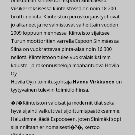
omistaman kiinteistön Espoon Sinimäessä.
Viisikerroksisessa kiinteistössä on noin 18 200
bruttoneliötä. Kiinteistön peruskorjaustyöt ovat
jo alkaneet ja ne valmistuvat vaiheittain vuoden
2009 loppuun mennessä. Kiinteistö sijaitsee
Turun moottoritien varrella Espoon Sinimäessä.
Siinä on vuokrattavaa pinta-alaa noin 16 300
neliötä. Kiinteistöön tulee vuokralaisiksi mm.
kaluste- ja rakennusheloja maahantuova Hovila
Oy.
Hovila Oy:n toimitusjohtaja
Hannu Virkkunen
on
tyytyväinen tuleviin toimitiloihinsa.
�?�Kiinteistön valoisat ja modernit tilat sekä
hyvä sijainti vaikuttivat sijoittumispäätöksemme.
Halusimme jäädä Espooseen, joten Sinimäki sopi
sijainniltaan erinomaisesti�?�, kertoo