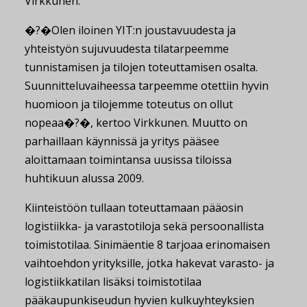
Virkkunen.
�?�Olen iloinen YIT:n joustavuudesta ja
yhteistyön sujuvuudesta tilatarpeemme
tunnistamisen ja tilojen toteuttamisen osalta.
Suunnitteluvaiheessa tarpeemme otettiin hyvin
huomioon ja tilojemme toteutus on ollut
nopeaa�?�, kertoo Virkkunen. Muutto on
parhaillaan käynnissä ja yritys pääsee
aloittamaan toimintansa uusissa tiloissa
huhtikuun alussa 2009.
Kiinteistöön tullaan toteuttamaan pääosin
logistiikka- ja varastotiloja sekä persoonallista
toimistotilaa. Sinimäentie 8 tarjoaa erinomaisen
vaihtoehdon yrityksille, jotka hakevat varasto- ja
logistiikkatilan lisäksi toimistotilaa
pääkaupunkiseudun hyvien kulkuyhteyksien