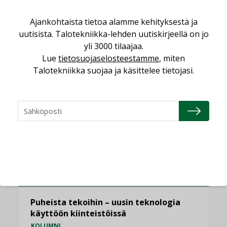
,
AJANKOHTAISTA
TILAAJILLE
Ajankohtaista tietoa alamme kehityksestä ja
Puutteellinen eristys lisää lämpöhäviöitä
uutisista. Talotekniikka-lehden uutiskirjeellä on jo
LEHDEN ARTIKKELIT
yli 3000 tilaajaa.
Lue
tietosuojaselosteestamme
, miten
Kaivamattomat menetelmät
vakiinnuttavat asemansa taloyhtiöissä
Talotekniikka suojaa ja käsittelee tietojasi.
,
LEHDEN ARTIKKELIT
TILAAJILLE
KATSO KAIKKI
NÄKÖKULMIA
Puheista tekoihin – uusin teknologia
käyttöön kiinteistöissä
KOLUMNI