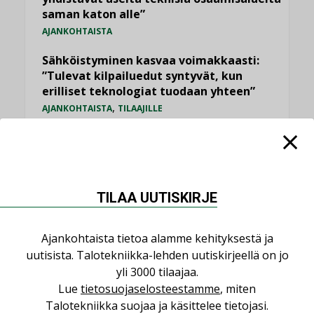
saman katon alle”
AJANKOHTAISTA
Sähköistyminen kasvaa voimakkaasti:
”Tulevat kilpailuedut syntyvät, kun
erilliset teknologiat tuodaan yhteen”
,
AJANKOHTAISTA
TILAAJILLE
Puutteellinen eristys lisää lämpöhäviöitä
LEHDEN ARTIKKELIT
Kaivamattomat menetelmät
TILAA UUTISKIRJE
vakiinnuttavat asemansa taloyhtiöissä
,
LEHDEN ARTIKKELIT
TILAAJILLE
Ajankohtaista tietoa alamme kehityksestä ja
uutisista. Talotekniikka-lehden uutiskirjeellä on jo
KATSO KAIKKI
yli 3000 tilaajaa.
Lue
tietosuojaselosteestamme
, miten
Talotekniikka suojaa ja käsittelee tietojasi.