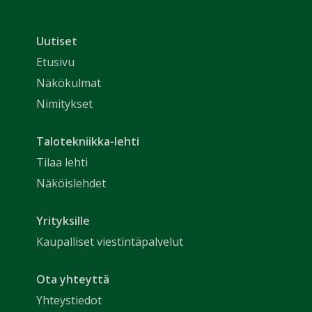
Uutiset
Etusivu
Näkökulmat
Nimitykset
Talotekniikka-lehti
Tilaa lehti
Näköislehdet
Yrityksille
Kaupalliset viestintäpalvelut
Ota yhteyttä
Yhteystiedot