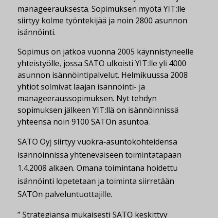
manageerauksesta. Sopimuksen myötä YIT:lle
siirtyy kolme työntekijää ja noin 2800 asunnon
isännöinti.
Sopimus on jatkoa vuonna 2005 käynnistyneelle
yhteistyölle, jossa SATO ulkoisti YIT:lle yli 4000
asunnon isännöintipalvelut. Helmikuussa 2008
yhtiöt solmivat laajan isännöinti- ja
manageeraussopimuksen. Nyt tehdyn
sopimuksen jälkeen YIT:llä on isännöinnissä
yhteensä noin 9100 SATOn asuntoa.
SATO Oyj siirtyy vuokra-asuntokohteidensa
isännöinnissä yhteneväiseen toimintatapaan
1.4.2008 alkaen. Omana toimintana hoidettu
isännöinti lopetetaan ja toiminta siirretään
SATOn palveluntuottajille.
” Strategiansa mukaisesti SATO keskittyy