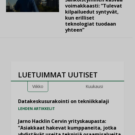
voimakkaasti: ”Tulevat
kilpailuedut syntyvät,
kun erilliset
teknologiat tuodaan
yhteen”
LUETUIMMAT UUTISET
Viikko
Kuukausi
Datakeskusurakointi on tekniikkalaji
LEHDEN ARTIKKELIT
Jarno Hacklin Cervin yrityskaupasta:
”Asiakkaat hakevat kumppaneita, jotka
yhdistävät useita teknisiä osaamisalueita