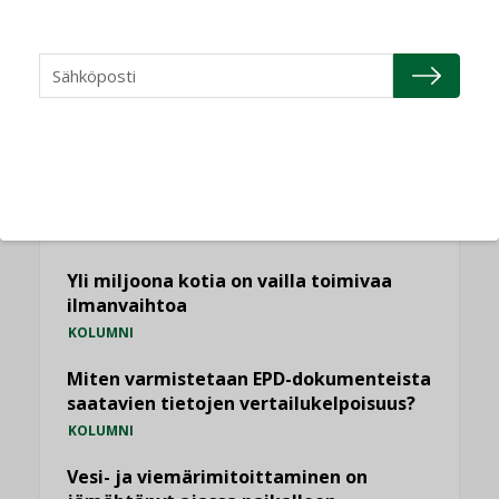
NÄKÖKULMIA
Puheista tekoihin – uusin teknologia
käyttöön kiinteistöissä
KOLUMNI
Sähköistäminen säästää euroja
KOLUMNI
Yli miljoona kotia on vailla toimivaa
ilmanvaihtoa
KOLUMNI
Miten varmistetaan EPD-dokumenteista
saatavien tietojen vertailukelpoisuus?
KOLUMNI
Vesi- ja viemärimitoittaminen on