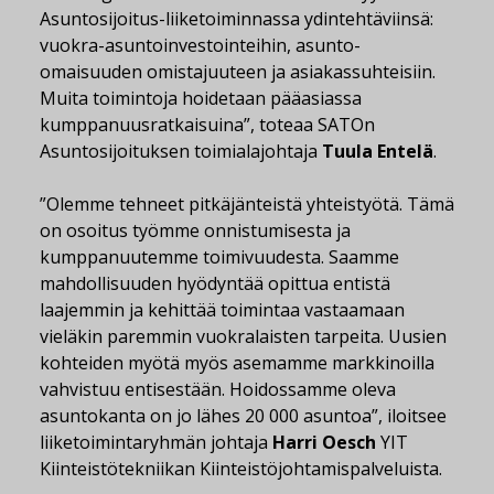
Asuntosijoitus-liiketoiminnassa ydintehtäviinsä:
vuokra-asuntoinvestointeihin, asunto-
omaisuuden omistajuuteen ja asiakassuhteisiin.
Muita toimintoja hoidetaan pääasiassa
kumppanuusratkaisuina”, toteaa SATOn
Asuntosijoituksen toimialajohtaja
Tuula Entelä
.
”Olemme tehneet pitkäjänteistä yhteistyötä. Tämä
on osoitus työmme onnistumisesta ja
kumppanuutemme toimivuudesta. Saamme
mahdollisuuden hyödyntää opittua entistä
laajemmin ja kehittää toimintaa vastaamaan
vieläkin paremmin vuokralaisten tarpeita. Uusien
kohteiden myötä myös asemamme markkinoilla
vahvistuu entisestään. Hoidossamme oleva
asuntokanta on jo lähes 20 000 asuntoa”, iloitsee
liiketoimintaryhmän johtaja
Harri Oesch
YIT
Kiinteistötekniikan Kiinteistöjohtamispalveluista.