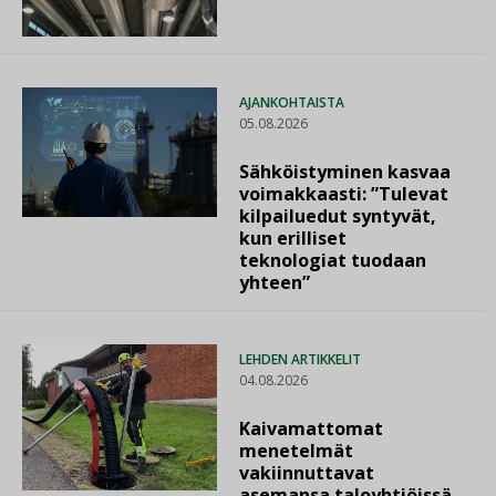
AJANKOHTAISTA
05.08.2026
Sähköistyminen kasvaa
voimakkaasti: ”Tulevat
kilpailuedut syntyvät,
kun erilliset
teknologiat tuodaan
yhteen”
LEHDEN ARTIKKELIT
04.08.2026
Kaivamattomat
menetelmät
vakiinnuttavat
asemansa taloyhtiöissä