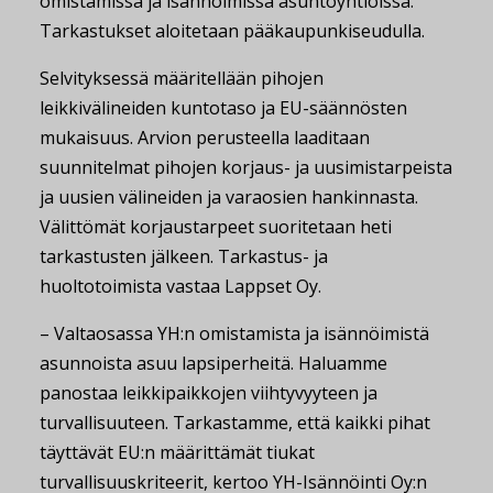
omistamissa ja isännöimissä asuntoyhtiöissä.
Tarkastukset aloitetaan pääkaupunkiseudulla.
Selvityksessä määritellään pihojen
leikkivälineiden kuntotaso ja EU-säännösten
mukaisuus. Arvion perusteella laaditaan
suunnitelmat pihojen korjaus- ja uusimistarpeista
ja uusien välineiden ja varaosien hankinnasta.
Välittömät korjaustarpeet suoritetaan heti
tarkastusten jälkeen. Tarkastus- ja
huoltotoimista vastaa Lappset Oy.
– Valtaosassa YH:n omistamista ja isännöimistä
asunnoista asuu lapsiperheitä. Haluamme
panostaa leikkipaikkojen viihtyvyyteen ja
turvallisuuteen. Tarkastamme, että kaikki pihat
täyttävät EU:n määrittämät tiukat
turvallisuuskriteerit, kertoo YH-Isännöinti Oy:n