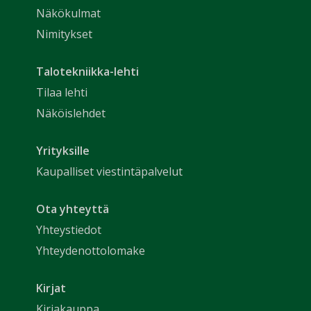
Näkökulmat
Nimitykset
Talotekniikka-lehti
Tilaa lehti
Näköislehdet
Yrityksille
Kaupalliset viestintäpalvelut
Ota yhteyttä
Yhteystiedot
Yhteydenottolomake
Kirjat
Kirjakauppa