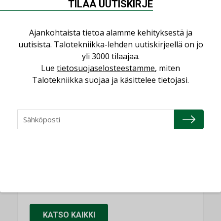
TILAA UUTISKIRJE
käyttöön kiinteistöissä
KOLUMNI
Ajankohtaista tietoa alamme kehityksestä ja
Sähköistäminen säästää euroja
uutisista. Talotekniikka-lehden uutiskirjeellä on jo
KOLUMNI
yli 3000 tilaajaa.
Lue
tietosuojaselosteestamme
, miten
Yli miljoona kotia on vailla toimivaa
Talotekniikka suojaa ja käsittelee tietojasi.
ilmanvaihtoa
KOLUMNI
Miten varmistetaan EPD-dokumenteista
saatavien tietojen vertailukelpoisuus?
KOLUMNI
Vesi- ja viemärimitoittaminen on
jämähtänyt ajassa paikalleen
MIELIPIDE
KATSO KAIKKI