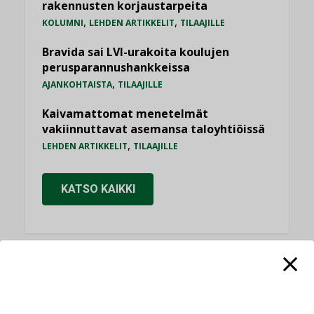
rakennusten korjaustarpeita
,
,
KOLUMNI
LEHDEN ARTIKKELIT
TILAAJILLE
Bravida sai LVI-urakoita koulujen
perusparannushankkeissa
,
AJANKOHTAISTA
TILAAJILLE
Kaivamattomat menetelmät
vakiinnuttavat asemansa taloyhtiöissä
,
LEHDEN ARTIKKELIT
TILAAJILLE
KATSO KAIKKI
NÄKÖKULMIA
Puheista tekoihin – uusin teknologia