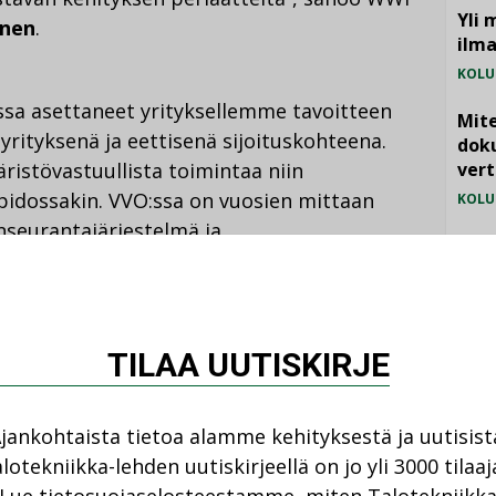
Yli 
inen
.
ilm
KOLU
ssa asettaneet yrityksellemme tavoitteen
Mite
yrityksenä ja eettisenä sijoituskohteena.
doku
ristövastuullista toimintaa niin
vert
pidossakin. VVO:ssa on vuosien mittaan
KOLU
seurantajärjestelmä ja
Vesi
paaehtoisten energia- ja
jämä
asverkosto ja nostettu ympäristöteemoja
MIELI
iinpä on varsin luonnollista, että olemme
 VVO:n toimitusjohtaja
Olli Salakka
sanoo.
TILAA UUTISKIRJE
Huomispäivän asuminen -seminaarissa ARMI-
jankohtaista tietoa alamme kehityksestä ja uutisist
lla. Seminaarissa ekologisesta
lotekniikka-lehden uutiskirjeellä on jo yli 3000 tilaaj
 muassa professori
Jens Thomas Arnfred