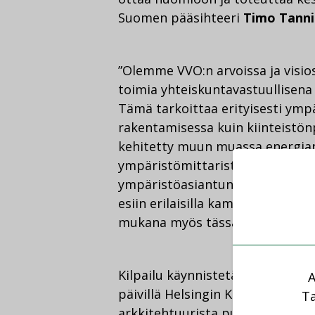
Suomen pääsihteeri
Timo Tann
”Olemme VVO:n arvoissa ja visio
toimia yhteiskuntavastuullisena 
Tämä tarkoittaa erityisesti ympä
rakentamisessa kuin kiinteistön
kehitetty muun muassa energian
ympäristömittaristoja, luotu va
ympäristöasiantuntijoiden asuk
esiin erilaisilla kampanjoilla. N
mukana myös tässä kilpailussa”,
Kilpailu käynnistetään tänään 
A
päivillä Helsingin Kaapelitehtaa
Ta
arkkitehtuurista puhuvat muun