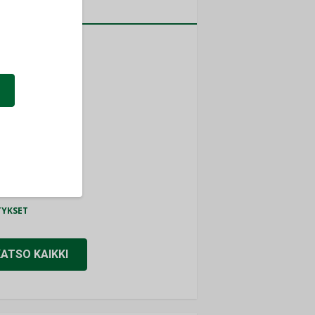
a
MITYKSET
ti
TYKSET
ir
TYKSET
nlund Oy
TYKSET
eider Electric
TYKSET
KATSO KAIKKI