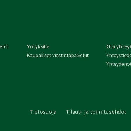
ehti
Yrityksille
Ota yhtey
Kaupalliset viestintäpalvelut
Yhteystied
Yhteydeno
Tietosuoja
Tilaus- ja toimitusehdot