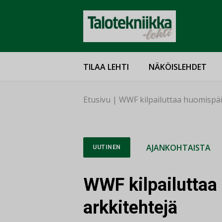
TILAA LEHTI
NÄKÖISLEHDET
Etusivu
|
WWF kilpailuttaa huomispäi
AJANKOHTAISTA
UUTINEN
WWF kilpailuttaa
arkkitehtejä