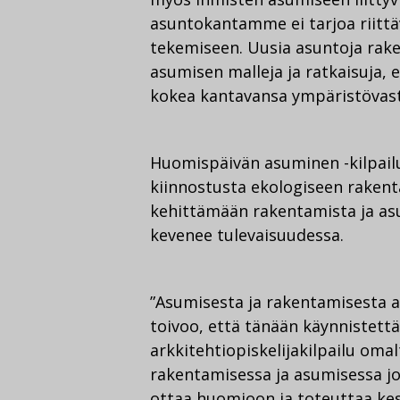
asuntokantamme ei tarjoa riittä
tekemiseen. Uusia asuntoja raken
asumisen malleja ja ratkaisuja,
kokea kantavansa ympäristövas
Huomispäivän asuminen -kilpailul
kiinnostusta ekologiseen rakent
kehittämään rakentamista ja asum
kevenee tulevaisuudessa.
”Asumisesta ja rakentamisesta 
toivoo, että tänään käynnistet
arkkitehtiopiskelijakilpailu oma
rakentamisessa ja asumisessa j
ottaa huomioon ja toteuttaa ke