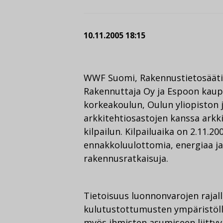
10.11.2005 18:15
WWF Suomi, Rakennustietosääti
Rakennuttaja Oy ja Espoon kaupu
korkeakoulun, Oulun yliopiston 
arkkitehtiosastojen kanssa arkk
kilpailun. Kilpailuaika on 2.11.20
ennakkoluulottomia, energiaa ja
rakennusratkaisuja.
Tietoisuus luonnonvarojen rajal
kulutustottumusten ympäristölle
myös ihmisten asumiseen liittyv