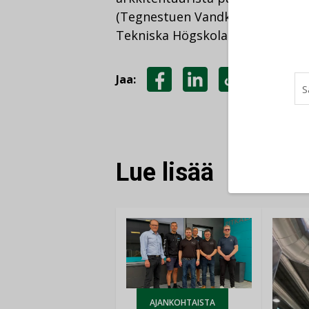
(Tegnestuen Vandkunsten, Tansk
Tekniska Högskolan, Ruotsi).
Jaa:
JAA
JAA
KOPIOI
FACEBOOKISSA
LINKEDINISSÄ
LINKKI
Lue lisää
AJANKOHTAISTA