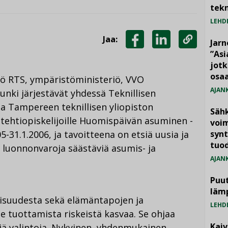
tekn
LEHD
Jaa:
Jarn
JAA
JAA
KOPIOI
”As
jotk
FACEBOOKISSA
LINKEDINISSÄ
LINKKI
osaa
ö RTS, ympäristöministeriö, VVO
AJAN
nki järjestävät yhdessä Teknillisen
ja Tampereen teknillisen yliopiston
Säh
itehtiopiskelijoille Huomispäivän asuminen -
voim
05-31.1.2006, ja tavoitteena on etsiä uusia ja
synt
tuo
 luonnonvaroja säästäviä asumis- ja
AJAN
Puut
läm
lisuudesta sekä elämäntapojen ja
LEHD
 tuottamista riskeistä kasvaa. Se ohjaa
Kai
iä valintoja. Nykyinen, yhdenmukainen