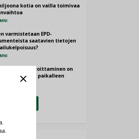
miljoona kotia on vailla toimivaa
anvaihtoa
MNI
n varmistetaan EPD-
menteista saatavien tietojen
ailukelpoisuus?
MNI
- ja viemärimitoittaminen on
htänyt ajassa paikalleen
PIDE
KATSO KAIKKI
a.
aa.