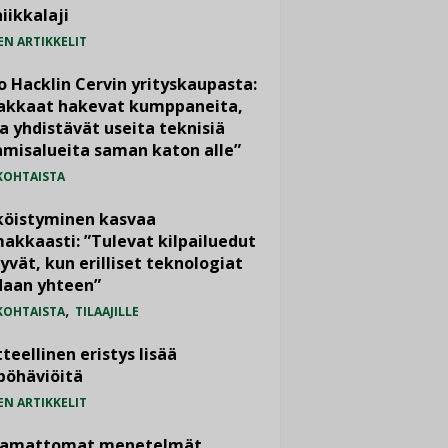
iikkalaji
EN ARTIKKELIT
o Hacklin Cervin yrityskaupasta:
iakkaat hakevat kumppaneita,
a yhdistävät useita teknisiä
misalueita saman katon alle”
KOHTAISTA
köistyminen kasvaa
akkaasti: ”Tulevat kilpailuedut
yvät, kun erilliset teknologiat
daan yhteen”
,
KOHTAISTA
TILAAJILLE
teellinen eristys lisää
pöhäviöitä
EN ARTIKKELIT
vamattomat menetelmät