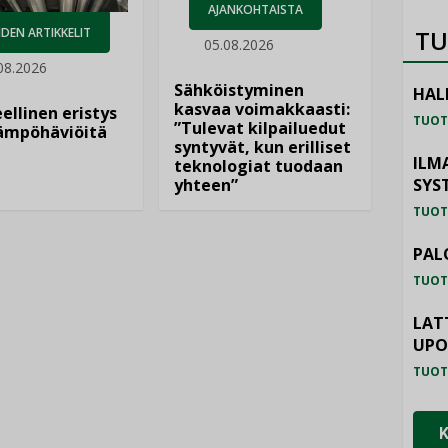
AJANKOHTAISTA
DEN ARTIKKELIT
TU
05.08.2026
08.2026
Sähköistyminen
HAL
kasvaa voimakkaasti:
ellinen eristys
TUOT
”Tulevat kilpailuedut
lämpöhäviöitä
syntyvät, kun erilliset
ILM
teknologiat tuodaan
yhteen”
SYS
TUOT
PAL
TUOT
LAT
UP
TUOT