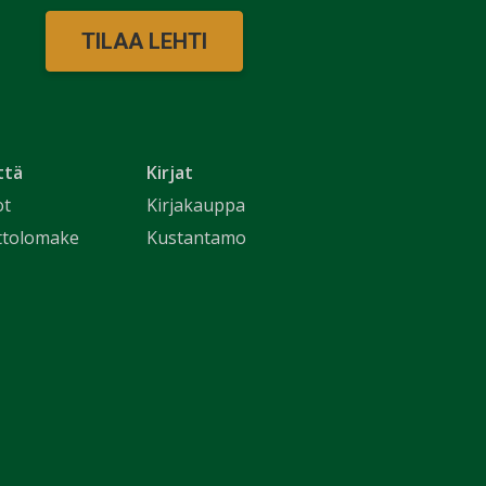
TILAA LEHTI
ttä
Kirjat
ot
Kirjakauppa
ttolomake
Kustantamo