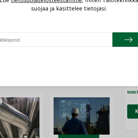
Lue
tietosuojaselosteestamme
, miten Talotekniikk
NI
a) sekä professori
Kai Wartiainen
(Kungliga
suojaa ja käsittelee tietojasi.
Cons
NIMI
Refa
NIMI
Gra
NIMI
Katso kaikki
Schn
NIMI