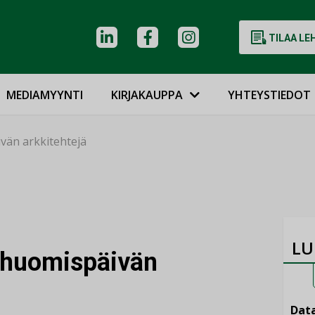
TILAA LE
MEDIAMYYNTI
KIRJAKAUPPA
YHTEYSTIEDOT
vän arkkitehtejä
LU
 huomispäivän
Data