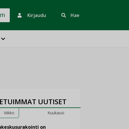
Kirjaudu
Hae
HTI
ETUIMMAT UUTISET
Viikko
Kuukausi
keskusurakointi on