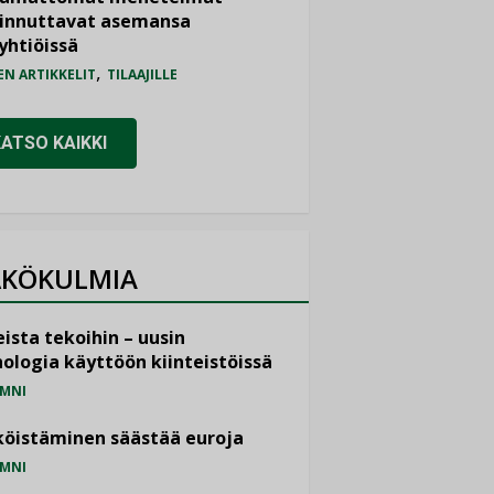
iinnuttavat asemansa
yhtiöissä
,
EN ARTIKKELIT
TILAAJILLE
KATSO KAIKKI
KÖKULMIA
ista tekoihin – uusin
ologia käyttöön kiinteistöissä
MNI
öistäminen säästää euroja
MNI