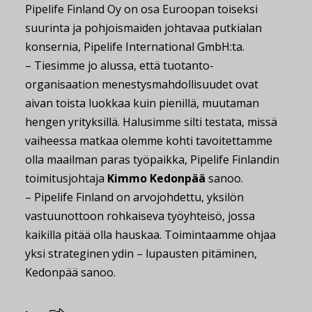
Pipelife Finland Oy on osa Euroopan toiseksi
suurinta ja pohjoismaiden johtavaa putkialan
konsernia, Pipelife International GmbH:ta.
– Tiesimme jo alussa, että tuotanto-
organisaation menestysmahdollisuudet ovat
aivan toista luokkaa kuin pienillä, muutaman
hengen yrityksillä. Halusimme silti testata, missä
vaiheessa matkaa olemme kohti tavoitettamme
olla maailman paras työpaikka, Pipelife Finlandin
toimitusjohtaja
Kimmo Kedonpää
sanoo.
– Pipelife Finland on arvojohdettu, yksilön
vastuunottoon rohkaiseva työyhteisö, jossa
kaikilla pitää olla hauskaa. Toimintaamme ohjaa
yksi strateginen ydin – lupausten pitäminen,
Kedonpää sanoo.