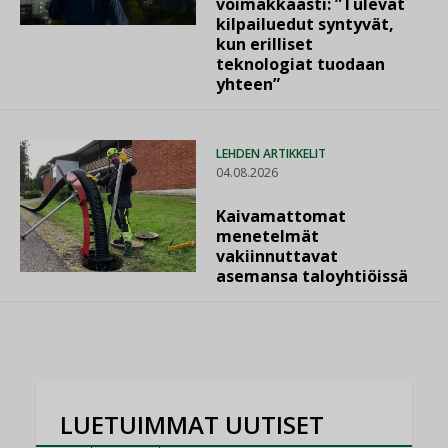
voimakkaasti: ”Tulevat
kilpailuedut syntyvät,
kun erilliset
teknologiat tuodaan
yhteen”
LEHDEN ARTIKKELIT
04.08.2026
Kaivamattomat
menetelmät
vakiinnuttavat
asemansa taloyhtiöissä
LUETUIMMAT UUTISET