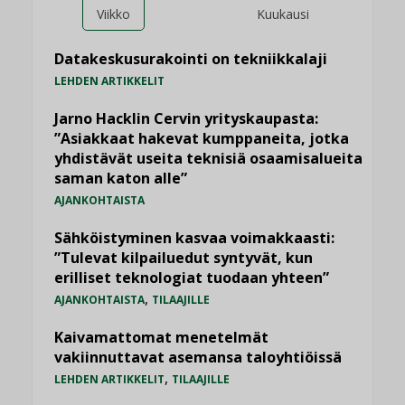
Viikko
Kuukausi
Datakeskusurakointi on tekniikkalaji
LEHDEN ARTIKKELIT
Jarno Hacklin Cervin yrityskaupasta:
”Asiakkaat hakevat kumppaneita, jotka
yhdistävät useita teknisiä osaamisalueita
saman katon alle”
AJANKOHTAISTA
Sähköistyminen kasvaa voimakkaasti:
”Tulevat kilpailuedut syntyvät, kun
erilliset teknologiat tuodaan yhteen”
,
AJANKOHTAISTA
TILAAJILLE
Kaivamattomat menetelmät
vakiinnuttavat asemansa taloyhtiöissä
,
LEHDEN ARTIKKELIT
TILAAJILLE