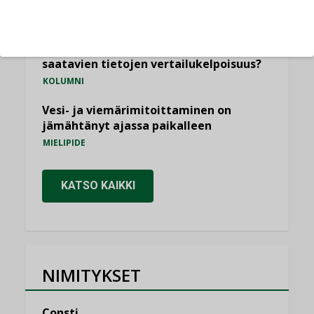
ilmanvaihtoa
KOLUMNI
Miten varmistetaan EPD-dokumenteista
saatavien tietojen vertailukelpoisuus?
KOLUMNI
Vesi- ja viemärimitoittaminen on
jämähtänyt ajassa paikalleen
MIELIPIDE
KATSO KAIKKI
NIMITYKSET
Consti