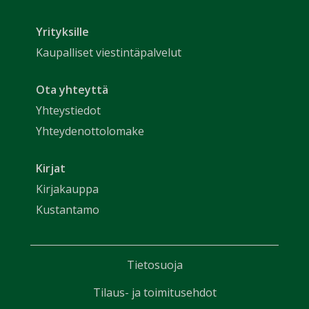
Yrityksille
Kaupalliset viestintäpalvelut
Ota yhteyttä
Yhteystiedot
Yhteydenottolomake
Kirjat
Kirjakauppa
Kustantamo
Tietosuoja
Tilaus- ja toimitusehdot