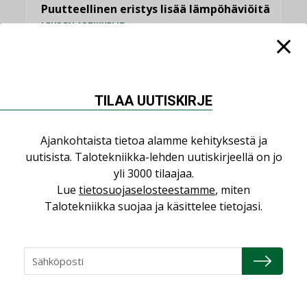
Puutteellinen eristys lisää lämpöhäviöitä
LEHDEN ARTIKKELIT
KATSO KAIKKI
TILAA UUTISKIRJE
Ajankohtaista tietoa alamme kehityksestä ja
NÄKÖKULMIA
uutisista. Talotekniikka-lehden uutiskirjeellä on jo
yli 3000 tilaajaa.
Puheista tekoihin – uusin teknologia
Lue
tietosuojaselosteestamme
, miten
käyttöön kiinteistöissä
Talotekniikka suojaa ja käsittelee tietojasi.
KOLUMNI
Sähköistäminen säästää euroja
KOLUMNI
Yli miljoona kotia on vailla toimivaa