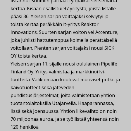
listannut Suomen parhaat työpaikat seitsemättä
kertaa. Kisaan osallistui 97 yritystä, joista listalle
pääsi 36. Yleisen sarjan voittajaksi selviytyi jo
toista kertaa peräkkäin it-yritys Reaktor
Innovations. Suurten sarjan voiton vei Accenture,
joka juhlisti hattutemppua kolmella perättäisellä
voitollaan. Pienten sarjan voittajaksi nousi SICK
OY toista kertaa.
Yleisen sarjan 11. sijalle nousi oululainen Pipelife
Finland Oy. Yritys valmistaa ja markkinoi lvi-
tuotteita. Valikoimaan kuuluvat muoviset putki- ja
kaivotuotteet sekä jäteveden
puhdistusjärjestelmät, joita valmistetaan yhtiön
tuotantolaitoksilla Utajärvellä, Haaparannassa,
Iissä sekä Joensuussa. Yhtiön liikevaihto on noin
70 miljoonaa euroa, ja se työllistää yhteensä noin
120 henkilöä.