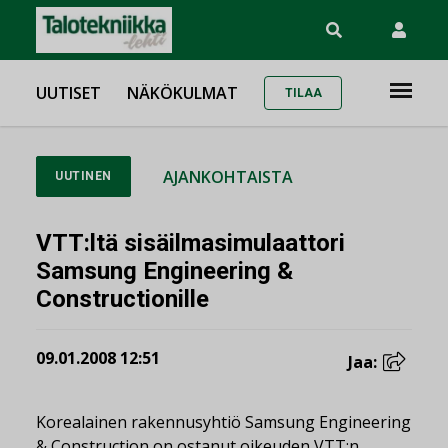
UUTISET
NÄKÖKULMAT
TILAA
AJANKOHTAISTA
UUTINEN
VTT:ltä sisäilmasimulaattori
Samsung Engineering &
Constructionille
09.01.2008 12:51
Jaa:
Korealainen rakennusyhtiö Samsung Engineering
& Construction on ostanut oikeuden VTT:n