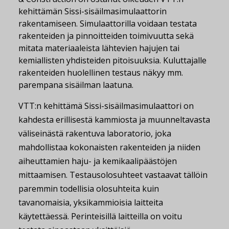
kehittämän Sissi-sisäilmasimulaattorin
rakentamiseen. Simulaattorilla voidaan testata
rakenteiden ja pinnoitteiden toimivuutta sekä
mitata materiaaleista lähtevien hajujen tai
kemiallisten yhdisteiden pitoisuuksia. Kuluttajalle
rakenteiden huolellinen testaus näkyy mm.
parempana sisäilman laatuna.
VTT:n kehittämä Sissi-sisäilmasimulaattori on
kahdesta erillisestä kammiosta ja muunneltavasta
väliseinästä rakentuva laboratorio, joka
mahdollistaa kokonaisten rakenteiden ja niiden
aiheuttamien haju- ja kemikaalipäästöjen
mittaamisen. Testausolosuhteet vastaavat tällöin
paremmin todellisia olosuhteita kuin
tavanomaisia, yksikammioisia laitteita
käytettäessä. Perinteisillä laitteilla on voitu