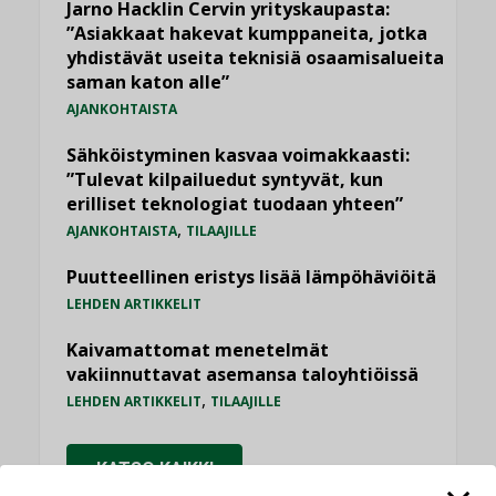
Jarno Hacklin Cervin yrityskaupasta:
”Asiakkaat hakevat kumppaneita, jotka
yhdistävät useita teknisiä osaamisalueita
saman katon alle”
AJANKOHTAISTA
Sähköistyminen kasvaa voimakkaasti:
”Tulevat kilpailuedut syntyvät, kun
erilliset teknologiat tuodaan yhteen”
,
AJANKOHTAISTA
TILAAJILLE
Puutteellinen eristys lisää lämpöhäviöitä
LEHDEN ARTIKKELIT
Kaivamattomat menetelmät
vakiinnuttavat asemansa taloyhtiöissä
,
LEHDEN ARTIKKELIT
TILAAJILLE
KATSO KAIKKI