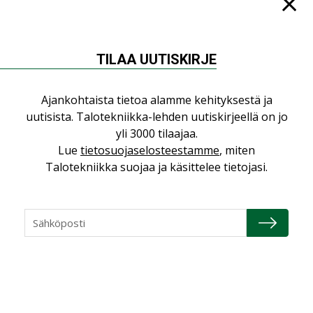
TILAA UUTISKIRJE
NÄKÖKULMIA
Ajankohtaista tietoa alamme kehityksestä ja
Puheista tekoihin – uusin teknologia
uutisista. Talotekniikka-lehden uutiskirjeellä on jo
käyttöön kiinteistöissä
yli 3000 tilaajaa.
KOLUMNI
Lue
tietosuojaselosteestamme
, miten
Talotekniikka suojaa ja käsittelee tietojasi.
Sähköistäminen säästää euroja
KOLUMNI
Yli miljoona kotia on vailla toimivaa
ilmanvaihtoa
KOLUMNI
Miten varmistetaan EPD-dokumenteista
saatavien tietojen vertailukelpoisuus?
KOLUMNI