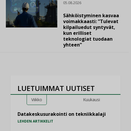
05.08.2026
Sähköistyminen kasvaa
voimakkaasti: ”Tulevat
kilpailuedut syntyvät,
kun erilliset
teknologiat tuodaan
yhteen”
LUETUIMMAT UUTISET
Viikko
Kuukausi
Datakeskusurakointi on tekniikkalaji
LEHDEN ARTIKKELIT