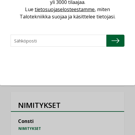
yli 3000 tilaajaa.
Miten varmistetaan EPD-dokumenteista
Lue
tietosuojaselosteestamme
, miten
saatavien tietojen vertailukelpoisuus?
Talotekniikka suojaa ja käsittelee tietojasi.
KOLUMNI
Vesi- ja viemärimitoittaminen on
jämähtänyt ajassa paikalleen
MIELIPIDE
KATSO KAIKKI
NIMITYKSET
Consti
NIMITYKSET