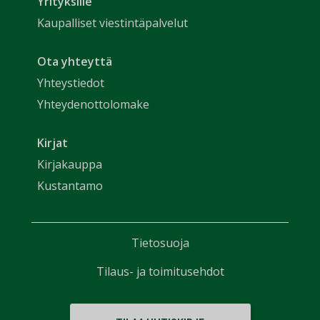
Yrityksille
Kaupalliset viestintäpalvelut
Ota yhteyttä
Yhteystiedot
Yhteydenottolomake
Kirjat
Kirjakauppa
Kustantamo
Tietosuoja
Tilaus- ja toimitusehdot