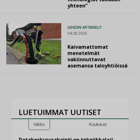
yhteen”
LEHDEN ARTIKKELIT
04.08.2026
Kaivamattomat
menetelmät
vakiinnuttavat
asemansa taloyhtiöissä
LUETUIMMAT UUTISET
Viikko
Kuukausi
Datakeskusurakointi on tekniikkalaji