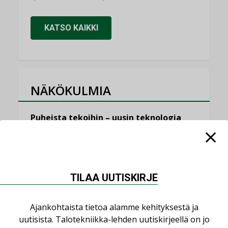
KATSO KAIKKI
NÄKÖKULMIA
Puheista tekoihin – uusin teknologia
käyttöön kiinteistöissä
KOLUMNI
Sähköistäminen säästää euroja
KOLUMNI
TILAA UUTISKIRJE
Yli miljoona kotia on vailla toimivaa
Ajankohtaista tietoa alamme kehityksestä ja
ilmanvaihtoa
uutisista. Talotekniikka-lehden uutiskirjeellä on jo
KOLUMNI