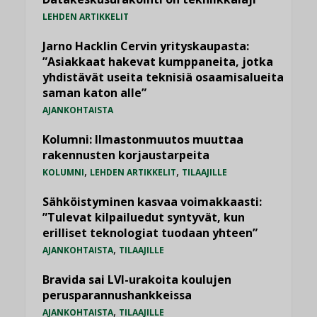
LEHDEN ARTIKKELIT
Jarno Hacklin Cervin yrityskaupasta:
”Asiakkaat hakevat kumppaneita, jotka
yhdistävät useita teknisiä osaamisalueita
saman katon alle”
AJANKOHTAISTA
Kolumni: Ilmastonmuutos muuttaa
rakennusten korjaustarpeita
,
,
KOLUMNI
LEHDEN ARTIKKELIT
TILAAJILLE
Sähköistyminen kasvaa voimakkaasti:
”Tulevat kilpailuedut syntyvät, kun
erilliset teknologiat tuodaan yhteen”
,
AJANKOHTAISTA
TILAAJILLE
Bravida sai LVI-urakoita koulujen
perusparannushankkeissa
,
AJANKOHTAISTA
TILAAJILLE