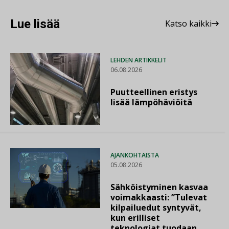
Lue lisää
Katso kaikki
LEHDEN ARTIKKELIT
06.08.2026
Puutteellinen eristys
lisää lämpöhäviöitä
AJANKOHTAISTA
05.08.2026
Sähköistyminen kasvaa
voimakkaasti: ”Tulevat
kilpailuedut syntyvät,
kun erilliset
teknologiat tuodaan