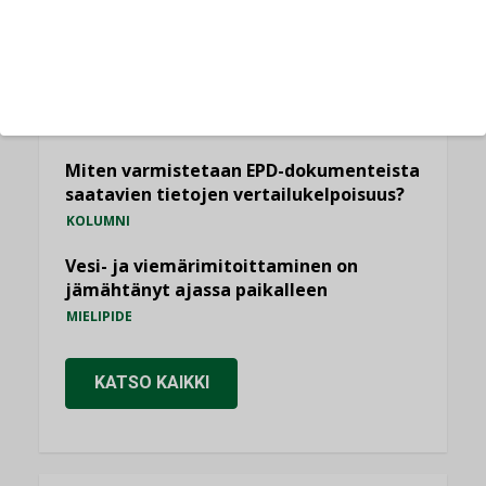
Sähköistäminen säästää euroja
KOLUMNI
Yli miljoona kotia on vailla toimivaa
ilmanvaihtoa
KOLUMNI
Miten varmistetaan EPD-dokumenteista
saatavien tietojen vertailukelpoisuus?
KOLUMNI
Vesi- ja viemärimitoittaminen on
jämähtänyt ajassa paikalleen
MIELIPIDE
KATSO KAIKKI