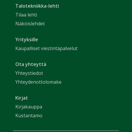
Talotekniikka-lehti
Tilaa lehti
Näköislehdet
Yrityksille
Kaupalliset viestintäpalvelut
Ota yhteyttä
Yhteystiedot
Yhteydenottolomake
Kirjat
Kirjakauppa
Kustantamo