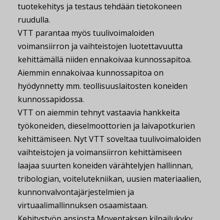
tuotekehitys ja testaus tehdään tietokoneen
ruudulla.
VTT parantaa myös tuulivoimaloiden
voimansiirron ja vaihteistojen luotettavuutta
kehittämällä niiden ennakoivaa kunnossapitoa.
Aiemmin ennakoivaa kunnossapitoa on
hyödynnetty mm. teollisuuslaitosten koneiden
kunnossapidossa.
VTT on aiemmin tehnyt vastaavia hankkeita
työkoneiden, dieselmoottorien ja laivapotkurien
kehittämiseen. Nyt VTT soveltaa tuulivoimaloiden
vaihteistojen ja voimansiirron kehittämiseen
laajaa suurten koneiden värähtelyjen hallinnan,
tribologian, voitelutekniikan, uusien materiaalien,
kunnonvalvontajärjestelmien ja
virtuaalimallinnuksen osaamistaan.
Kehitystyön ansiosta Moventaksen kilpailukyky