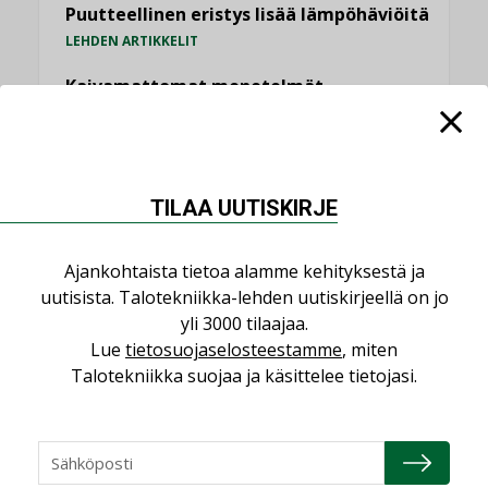
Puutteellinen eristys lisää lämpöhäviöitä
LEHDEN ARTIKKELIT
Kaivamattomat menetelmät
vakiinnuttavat asemansa taloyhtiöissä
,
LEHDEN ARTIKKELIT
TILAAJILLE
KATSO KAIKKI
TILAA UUTISKIRJE
Ajankohtaista tietoa alamme kehityksestä ja
uutisista. Talotekniikka-lehden uutiskirjeellä on jo
yli 3000 tilaajaa.
NÄKÖKULMIA
Lue
tietosuojaselosteestamme
, miten
Talotekniikka suojaa ja käsittelee tietojasi.
Puheista tekoihin – uusin teknologia
käyttöön kiinteistöissä
KOLUMNI