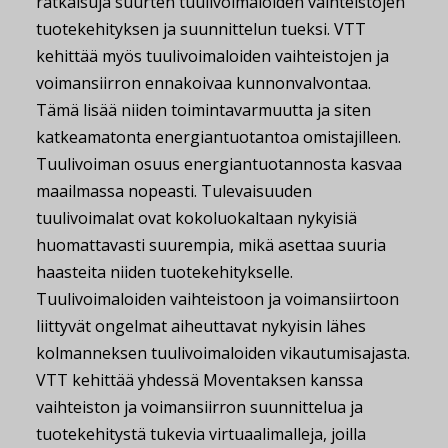
ratkaisuja suurten tuulivoimaloiden vaihteistojen
tuotekehityksen ja suunnittelun tueksi. VTT
kehittää myös tuulivoimaloiden vaihteistojen ja
voimansiirron ennakoivaa kunnonvalvontaa.
Tämä lisää niiden toimintavarmuutta ja siten
katkeamatonta energiantuotantoa omistajilleen.
Tuulivoiman osuus energiantuotannosta kasvaa
maailmassa nopeasti. Tulevaisuuden
tuulivoimalat ovat kokoluokaltaan nykyisiä
huomattavasti suurempia, mikä asettaa suuria
haasteita niiden tuotekehitykselle.
Tuulivoimaloiden vaihteistoon ja voimansiirtoon
liittyvät ongelmat aiheuttavat nykyisin lähes
kolmanneksen tuulivoimaloiden vikautumisajasta.
VTT kehittää yhdessä Moventaksen kanssa
vaihteiston ja voimansiirron suunnittelua ja
tuotekehitystä tukevia virtuaalimalleja, joilla