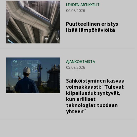
LEHDEN ARTIKKELIT
06.08.2026
Puutteellinen eristys
lisää lämpöhäviöitä
AJANKOHTAISTA
05.08.2026
Sähköistyminen kasvaa
voimakkaasti: ”Tulevat
kilpailuedut syntyvät,
kun erilliset
teknologiat tuodaan
yhteen”