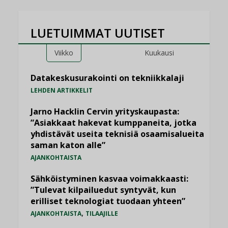
LUETUIMMAT UUTISET
Viikko
Kuukausi
Datakeskusurakointi on tekniikkalaji
LEHDEN ARTIKKELIT
Jarno Hacklin Cervin yrityskaupasta:
”Asiakkaat hakevat kumppaneita, jotka
yhdistävät useita teknisiä osaamisalueita
saman katon alle”
AJANKOHTAISTA
Sähköistyminen kasvaa voimakkaasti:
”Tulevat kilpailuedut syntyvät, kun
erilliset teknologiat tuodaan yhteen”
,
AJANKOHTAISTA
TILAAJILLE