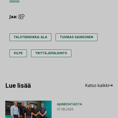
tästä
.
Jaa:
TALOTEKNIIKKA-ALA
TUOMAS SAIKKONEN
VILPE
YRITTÄJÄPALKINTO
Lue lisää
Katso kaikki
AJANKOHTAISTA
07.08.2026