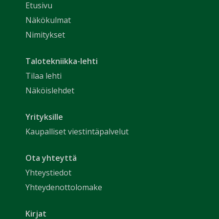
Etusivu
Näkökulmat
Nimitykset
Talotekniikka-lehti
Tilaa lehti
Näköislehdet
Yrityksille
Kaupalliset viestintäpalvelut
Ota yhteyttä
Yhteystiedot
Yhteydenottolomake
Kirjat