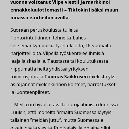
vuonna voittanut Vilpe viestii ja markkinoi
ennakkoluulottomasti – Tiktokin lisäksi muun
muassa e-urheilun avulla.
Suoraan peruskoulusta tulleita.
Tohtorintutkinnon tehneitä. Lähes
seitsemänkymppisiä työntekijöitä, 16-vuotiaita
harjoittelijoita. Vilpellä työskentelee ihmisiä
laajalla skaalalla. Taustasta tai koulutuksesta
riippumatta heitä yhdistää yrityksen
toimitusjohtaja
Tuomas Saikkosen
mielestä yksi
asia: jännät mielenkiinnon kohteet, harrastukset
ja luonteenpiireet.
– Meillä on hyvällä tavalla outoja ihmisiä duunissa.
Luulen, että monelta firmalta Suomessa löytyisi
tällainen ”meidän juttu”, mutta Suomessa ei
oikein osata viestiä. Ruotsalaisilla on aina ollut