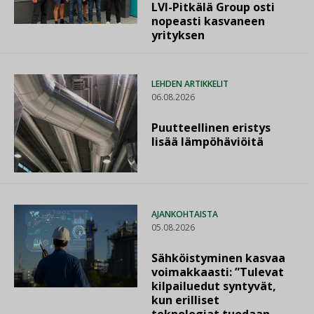
LVI-Pitkälä Group osti
nopeasti kasvaneen
yrityksen
LEHDEN ARTIKKELIT
06.08.2026
Puutteellinen eristys
lisää lämpöhäviöitä
AJANKOHTAISTA
05.08.2026
Sähköistyminen kasvaa
voimakkaasti: ”Tulevat
kilpailuedut syntyvät,
kun erilliset