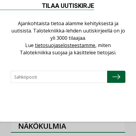
Sähköistyminen kasvaa voimakkaasti:
TILAA UUTISKIRJE
”Tulevat kilpailuedut syntyvät, kun
erilliset teknologiat tuodaan yhteen”
,
Ajankohtaista tietoa alamme kehityksestä ja
AJANKOHTAISTA
TILAAJILLE
uutisista. Talotekniikka-lehden uutiskirjeellä on jo
Kaivamattomat menetelmät
yli 3000 tilaajaa.
vakiinnuttavat asemansa taloyhtiöissä
Lue
tietosuojaselosteestamme
, miten
,
LEHDEN ARTIKKELIT
TILAAJILLE
Talotekniikka suojaa ja käsittelee tietojasi.
Puutteellinen eristys lisää lämpöhäviöitä
LEHDEN ARTIKKELIT
KATSO KAIKKI
NÄKÖKULMIA