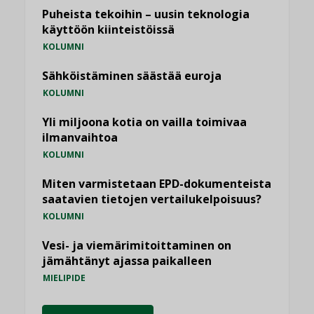
Puheista tekoihin – uusin teknologia
käyttöön kiinteistöissä
KOLUMNI
Sähköistäminen säästää euroja
KOLUMNI
Yli miljoona kotia on vailla toimivaa
ilmanvaihtoa
KOLUMNI
Miten varmistetaan EPD-dokumenteista
saatavien tietojen vertailukelpoisuus?
KOLUMNI
Vesi- ja viemärimitoittaminen on
jämähtänyt ajassa paikalleen
MIELIPIDE