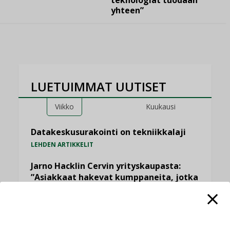
teknologiat tuodaan
yhteen”
LUETUIMMAT UUTISET
Viikko
Kuukausi
Datakeskusurakointi on tekniikkalaji
LEHDEN ARTIKKELIT
Jarno Hacklin Cervin yrityskaupasta:
”Asiakkaat hakevat kumppaneita, jotka
yhdistävät useita teknisiä osaamisalueita
saman katon alle”
AJANKOHTAISTA