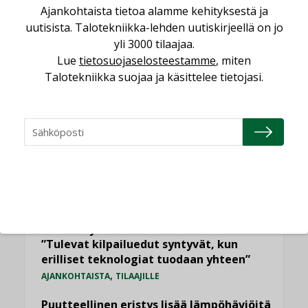
Ajankohtaista tietoa alamme kehityksestä ja
uutisista. Talotekniikka-lehden uutiskirjeellä on jo
LUETUIMMAT UUTISET
yli 3000 tilaajaa.
Viikko
Kuukausi
Lue
tietosuojaselosteestamme
, miten
Talotekniikka suojaa ja käsittelee tietojasi.
Datakeskusurakointi on tekniikkalaji
LEHDEN ARTIKKELIT
Jarno Hacklin Cervin yrityskaupasta:
”Asiakkaat hakevat kumppaneita, jotka
yhdistävät useita teknisiä osaamisalueita
saman katon alle”
AJANKOHTAISTA
Sähköistyminen kasvaa voimakkaasti:
”Tulevat kilpailuedut syntyvät, kun
erilliset teknologiat tuodaan yhteen”
,
AJANKOHTAISTA
TILAAJILLE
Puutteellinen eristys lisää lämpöhäviöitä