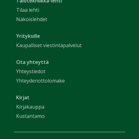
Talotekniikka-lehti
Tilaa lehti
Näköislehdet
Yrityksille
Kaupalliset viestintäpalvelut
Ota yhteyttä
Yhteystiedot
Yhteydenottolomake
Kirjat
Kirjakauppa
Kustantamo