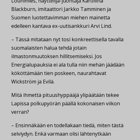
Louhimies, näyttelijä-juontaja Karoliina
Blackburn, imitaattori Jarkko Tamminen ja
Suomen luotettavimman miehen mainetta
edelleen kantava ex-uutisankkuri Arvi Lind.
– Tässä mitataan nyt tosi konkreettisella tavalla
suomalaisten halua tehdä jotain
ilmastonmuutoksen hillitsemiseksi. Jos
Energialupauksia ei ala tulla niin mehän jäädään
kököttämään tien poskeen, naurahtavat
Wickström ja Evilä.
Mitä ihmettä pituushyppääjä ylipäätään tekee
Lapissa polkupyörän päällä kokonaisen viikon
verran?
– Ensinnäkään en todellakaan tiedä, miten tästä
selviydyn. Enkä varmaan olisi lähtenytkään