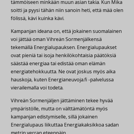
tämmöiseen minkään muun asian takia. Kun Mika
soitti ja pyysi tähän niin sanoin heti, että mää olen
fölissä, kävi kuinka kävi.
Kampanjan ideana on, että jokainen suomalainen
voi jättää oman Vihreän Sormenjälkensä
tekemällä Energialupauksen. Energialupaukset
ovat pieniä tai isoja henkilökohtaisia päätöksiä
säästää energiaa tai edistää oman elämän
energiatehokkuutta. Ne ovat joskus myös aika
hauskoja, kuten Energianeuvoja.fi -palvelussa
vierailemalla voi todeta.
Vihreän Sormenjäljen jättäminen tekee hyvää
ympäristölle, mutta on välttämätöntä myös
kampanjan edistymiselle, sillä jokainen
Energialupaus liikuttaa Energiakaksikkoa sadan
metrin verran eteenpäin.