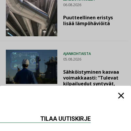
06.08.2026
Puutteellinen eristys
lisää lämpöhäviöitä
AJANKOHTAISTA
05.08.2026
Sähköistyminen kasvaa
voimakkaasti: ”Tulevat
kilpailuedut syntyvät,
kun erilliset
teknologiat tuodaan
yhteen”
TILAA UUTISKIRJE