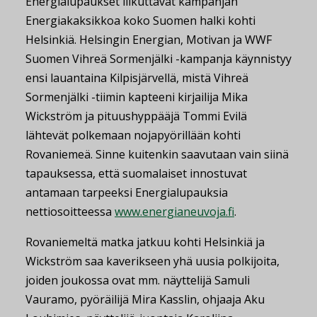
Energialupaukset liikuttavat kampanjan
Energiakaksikkoa koko Suomen halki kohti
Helsinkiä. Helsingin Energian, Motivan ja WWF
Suomen Vihreä Sormenjälki -kampanja käynnistyy
ensi lauantaina Kilpisjärvellä, mistä Vihreä
Sormenjälki -tiimin kapteeni kirjailija Mika
Wickström ja pituushyppääjä Tommi Evilä
lähtevät polkemaan nojapyörillään kohti
Rovaniemeä. Sinne kuitenkin saavutaan vain siinä
tapauksessa, että suomalaiset innostuvat
antamaan tarpeeksi Energialupauksia
nettiosoitteessa
www.energianeuvoja.fi
.
Rovaniemeltä matka jatkuu kohti Helsinkiä ja
Wickström saa kaverikseen yhä uusia polkijoita,
joiden joukossa ovat mm. näyttelijä Samuli
Vauramo, pyöräilijä Mira Kasslin, ohjaaja Aku