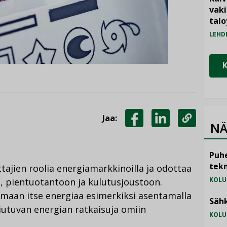
vak
talo
LEHD
Jaa:
NÄ
JAA
JAA
KOPIOI
FACEBOOKISSA
LINKEDINISSÄ
LINKKI
Puhe
tekn
tajien roolia energiamarkkinoilla ja odottaa
KOLU
n, pientuotantoon ja kulutusjoustoon.
maan itse energiaa esimerkiksi asentamalla
Sähk
iutuvan energian ratkaisuja omiin
KOLU