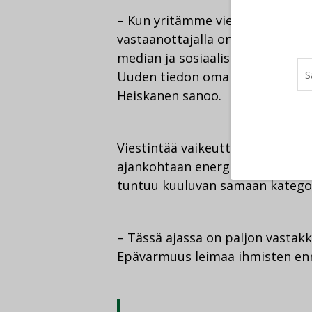
– Kun yritämme viestiä vihreästä
vastaanottajalla on jo usein enn
median ja sosiaalisen median kaut
Uuden tiedon omaksuminen on va
Heiskanen sanoo.
Viestintää vaikeuttaa se, että a
ajankohtaan energiakriisin ja Uk
tuntuu kuuluvan samaan kategor
– Tässä ajassa on paljon vastakk
Epävarmuus leimaa ihmisten enn