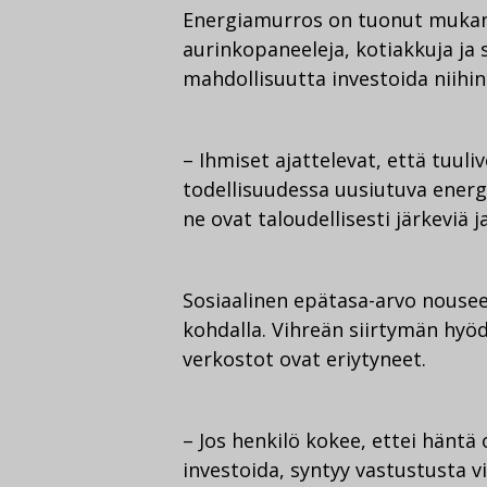
Energiamurros on tuonut mukana
aurinkopaneeleja, kotiakkuja ja s
mahdollisuutta investoida niihin
– Ihmiset ajattelevat, että tuul
todellisuudessa uusiutuva energi
ne ovat taloudellisesti järkeviä 
Sosiaalinen epätasa-arvo nousee
kohdalla. Vihreän siirtymän hyödy
verkostot ovat eriytyneet.
– Jos henkilö kokee, ettei häntä 
investoida, syntyy vastustusta vi