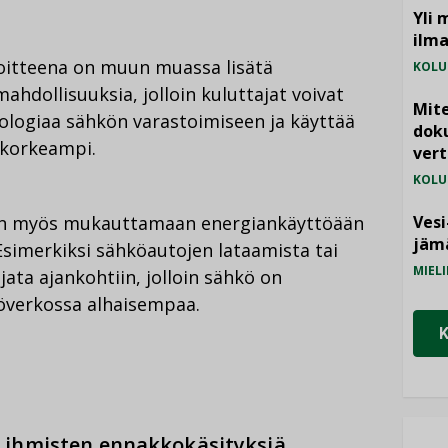
Yli 
ilm
voitteena on muun muassa lisätä
KOLU
hdollisuuksia, jolloin kuluttajat voivat
Mite
ologiaa sähkön varastoimiseen ja käyttää
doku
n korkeampi.
vert
KOLU
taan myös mukauttamaan energiankäyttöään
Vesi
jämä
simerkiksi sähköautojen lataamista tai
MIELI
ata ajankohtiin, jolloin sähkö on
överkossa alhaisempaa.
ihmisten ennakkokäsityksiä.