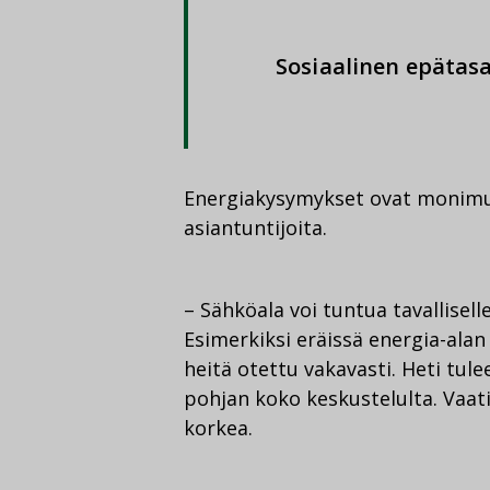
Sosiaalinen epätasa
Energiakysymykset ovat monimutk
asiantuntijoita.
– Sähköala voi tuntua tavallisell
Esimerkiksi eräissä energia-alan
heitä otettu vakavasti. Heti tule
pohjan koko keskustelulta. Vaat
korkea.