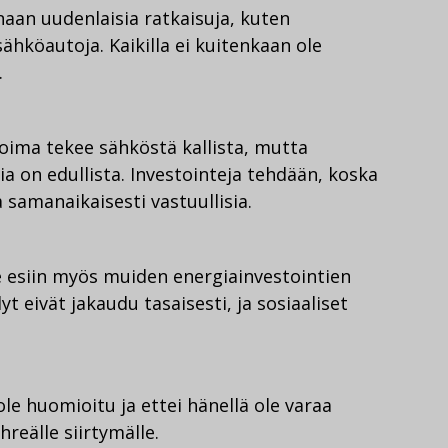
an uudenlaisia ratkaisuja, kuten
ähköautoja. Kaikilla ei kuitenkaan ole
.
ivoima tekee sähköstä kallista, mutta
a on edullista. Investointeja tehdään, koska
ja samanaikaisesti vastuullisia.
 esiin myös muiden energiainvestointien
t eivät jakaudu tasaisesti, ja sosiaaliset
ole huomioitu ja ettei hänellä ole varaa
hreälle siirtymälle.