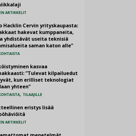
iikkalaji
EN ARTIKKELIT
o Hacklin Cervin yrityskaupasta:
iakkaat hakevat kumppaneita,
a yhdistävät useita teknisiä
misalueita saman katon alle”
KOHTAISTA
köistyminen kasvaa
akkaasti: ”Tulevat kilpailuedut
yvät, kun erilliset teknologiat
daan yhteen”
,
KOHTAISTA
TILAAJILLE
teellinen eristys lisää
pöhäviöitä
EN ARTIKKELIT
vamattomat menetelmät