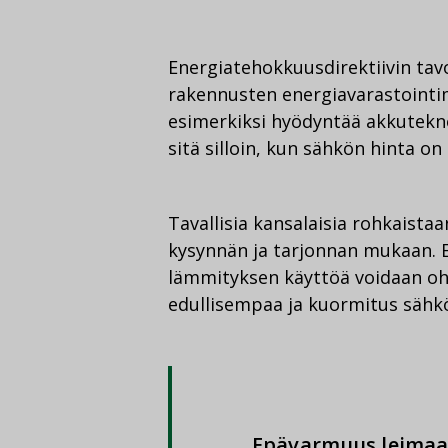
Energiatehokkuusdirektiivin ta
rakennusten energiavarastointima
esimerkiksi hyödyntää akkutekn
sitä silloin, kun sähkön hinta o
Tavallisia kansalaisia rohkais
kysynnän ja tarjonnan mukaan. E
lämmityksen käyttöä voidaan ohj
edullisempaa ja kuormitus sähk
Epävarmuus leimaa 