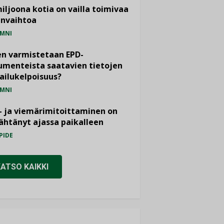
miljoona kotia on vailla toimivaa
anvaihtoa
MNI
n varmistetaan EPD-
menteista saatavien tietojen
ailukelpoisuus?
MNI
- ja viemärimitoittaminen on
htänyt ajassa paikalleen
PIDE
KATSO KAIKKI