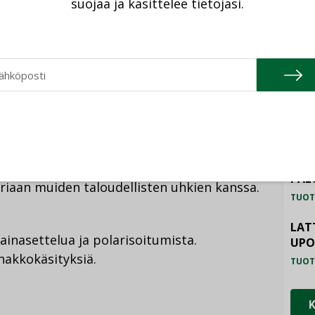
suojaa ja käsittelee tietojasi.
 siirtymästä faktojen avulla,
TU
akkokäsitys, joka on syntynyt pääasiassa
ta. Käsitys voi olla hyvinkin negatiivinen.
HAL
ikeaa, jos ennakkoluulot ovat vahvoja,
TUOT
ILM
SYS
iheen käsittely on ajoittunut samaan
TUOT
rainan sodan kanssa. Monille vihreä siirtymä
PAL
iaan muiden taloudellisten uhkien kanssa.
TUOT
LAT
ainasettelua ja polarisoitumista.
UP
akkokäsityksiä.
TUOT