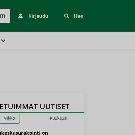
Kirjaudu
Hae
HTI
ETUIMMAT UUTISET
Viikko
Kuukausi
keskusurakointi on