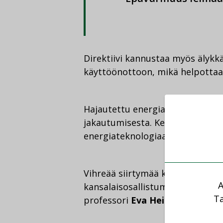
Direktiivi kannustaa myös älyk
käyttöönottoon, mikä helpottaa 
Hajautettu energiantuotanto he
jakautumisesta. Kenellä on varaa
energiateknologiaan?
Vihreää siirtymää koskeva viesti
A
kansalaisosallistumisen ekologia
Ta
professori
Eva Heiskanen
.