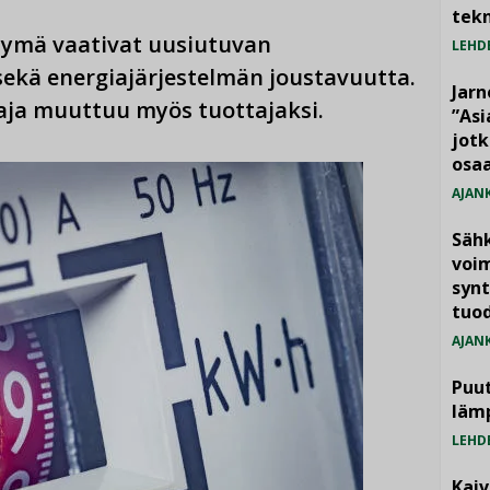
tekn
rtymä vaativat uusiutuvan
LEHD
ekä energiajärjestelmän joustavuutta.
Jarn
aja muuttuu myös tuottajaksi.
”As
jotk
osaa
AJAN
Säh
voim
synt
tuo
AJAN
Puut
läm
LEHD
Kai