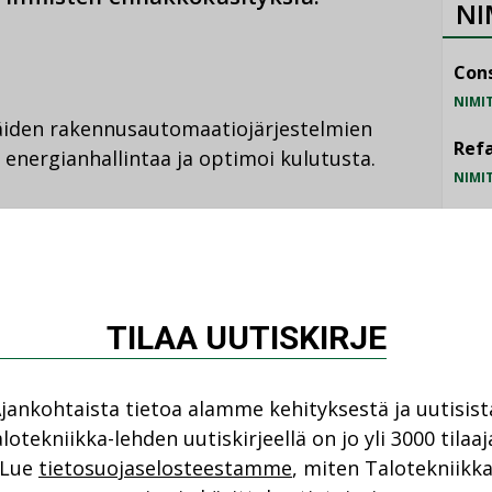
NI
Cons
NIMI
käiden rakennusautomaatiojärjestelmien
Refa
energianhallintaa ja optimoi kulutusta.
NIMI
Gra
rättää kysymyksiä vallan ja omistuksen
NIMI
 investoida tarvittavaan
Schn
TILAA UUTISKIRJE
NIMI
ntä sijoittuu laajempaan
jankohtaista tietoa alamme kehityksestä ja uutisist
an, sanoo Helsingin yliopiston
lotekniikka-lehden uutiskirjeellä on jo yli 3000 tilaaj
Lue
tietosuojaselosteestamme
, miten Talotekniikk