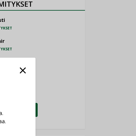
MITYKSET
ti
TYKSET
ir
TYKSET
nlund Oy
TYKSET
eider Electric
TYKSET
KATSO KAIKKI
a.
aa.
a