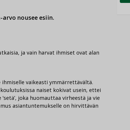
-arvo nousee esiin.
aisia, ja vain harvat ihmiset ovat alan
e ihmiselle vaikeasti ymmärrettävältä.
 koulutuksissa naiset kokivat usein, ettei
e ‘setä’, joka huomauttaa virheestä ja vie
imus asiantuntemukselle on hirvittävän