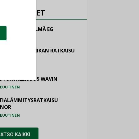
OTEUUTISET
LINTAJÄRJESTELMÄ EG
EUUTINEN
ASTOINTITEKNIIKAN RATKAISU
TEMAIR
EUUTINEN
OTURVALLISUUS WAVIN
EUUTINEN
TIALÄMMITYSRATKAISU
ONOR
EUUTINEN
KATSO KAIKKI