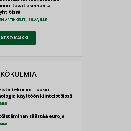
iinnuttavat asemansa
yhtiöissä
,
EN ARTIKKELIT
TILAAJILLE
KATSO KAIKKI
KÖKULMIA
ista tekoihin – uusin
ologia käyttöön kiinteistöissä
MNI
öistäminen säästää euroja
MNI