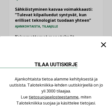
Sähköistyminen kasvaa voimakkaasti:
”Tulevat kilpailuedut syntyvät, kun
erilliset teknologiat tuodaan yhteen”
,
AJANKOHTAISTA
TILAAJILLE
Kaivamattomat menetelmät
vakiinnuttavat asemansa taloyhtiöissä
,
LEHDEN ARTIKKELIT
TILAAJILLE
Puutteellinen eristys lisää lämpöhäviöitä
TILAA UUTISKIRJE
LEHDEN ARTIKKELIT
Ajankohtaista tietoa alamme kehityksestä ja
KATSO KAIKKI
uutisista. Talotekniikka-lehden uutiskirjeellä on jo
yli 3000 tilaajaa.
Lue
tietosuojaselosteestamme
, miten
Talotekniikka suojaa ja käsittelee tietojasi.
NÄKÖKULMIA