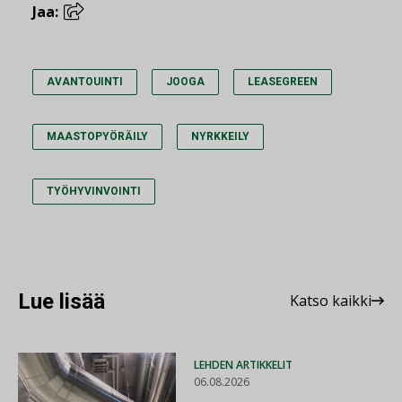
Jaa:
AVANTOUINTI
JOOGA
LEASEGREEN
MAASTOPYÖRÄILY
NYRKKEILY
TYÖHYVINVOINTI
Lue lisää
Katso kaikki
LEHDEN ARTIKKELIT
06.08.2026