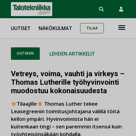
UUTISET
NÄKÖKULMAT
TILAA
LEHDEN ARTIKKELIT
UUTINEN
Vetreys, voima, vauhti ja virkeys –
Thomas Lutherille työhyvinvointi
muodostuu kokonaisuudesta
Tilaajille
Thomas Luther tekee
Leasegreenin toimitusjohtajana välillä töitä
kellon ympäri. Hyvinvoinnista hän ei
kuitenkaan tingi – sen paremmin itsensä kuin
työyhteisönsäkään kohdalla.