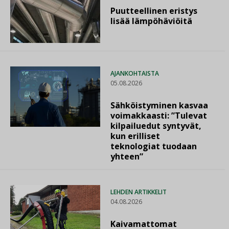
Puutteellinen eristys
lisää lämpöhäviöitä
AJANKOHTAISTA
05.08.2026
Sähköistyminen kasvaa
voimakkaasti: ”Tulevat
kilpailuedut syntyvät,
kun erilliset
teknologiat tuodaan
yhteen”
LEHDEN ARTIKKELIT
04.08.2026
Kaivamattomat