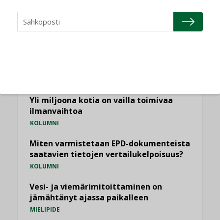
Puheista tekoihin – uusin teknologia
käyttöön kiinteistöissä
KOLUMNI
Sähköistäminen säästää euroja
KOLUMNI
Yli miljoona kotia on vailla toimivaa
ilmanvaihtoa
KOLUMNI
Miten varmistetaan EPD-dokumenteista
saatavien tietojen vertailukelpoisuus?
KOLUMNI
Vesi- ja viemärimitoittaminen on
jämähtänyt ajassa paikalleen
MIELIPIDE