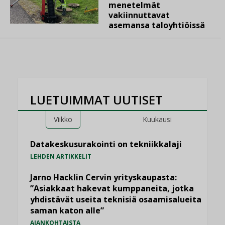
menetelmät
vakiinnuttavat
asemansa taloyhtiöissä
LUETUIMMAT UUTISET
Viikko
Kuukausi
Datakeskusurakointi on tekniikkalaji
LEHDEN ARTIKKELIT
Jarno Hacklin Cervin yrityskaupasta:
”Asiakkaat hakevat kumppaneita, jotka
yhdistävät useita teknisiä osaamisalueita
saman katon alle”
AJANKOHTAISTA