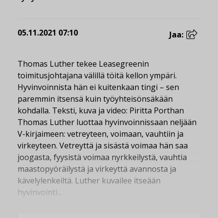
05.11.2021 07:10
Jaa:
Thomas Luther tekee Leasegreenin
toimitusjohtajana välillä töitä kellon ympäri.
Hyvinvoinnista hän ei kuitenkaan tingi – sen
paremmin itsensä kuin työyhteisönsäkään
kohdalla. Teksti, kuva ja video: Piritta Porthan
Thomas Luther luottaa hyvinvoinnissaan neljään
V-kirjaimeen: vetreyteen, voimaan, vauhtiin ja
virkeyteen. Vetreyttä ja sisästä voimaa hän saa
joogasta, fyysistä voimaa nyrkkeilystä, vauhtia
maastopyöräilystä ja virkeyttä avannosta ja
kävelylenkeiltä. Luther kuvailee itseään
hyvinvointi...