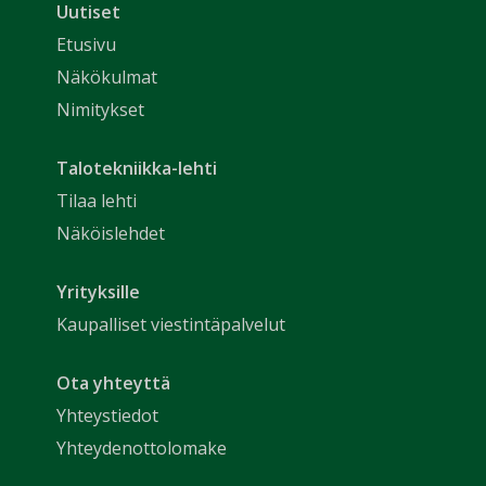
Uutiset
Etusivu
Näkökulmat
Nimitykset
Talotekniikka-lehti
Tilaa lehti
Näköislehdet
Yrityksille
Kaupalliset viestintäpalvelut
Ota yhteyttä
Yhteystiedot
Yhteydenottolomake