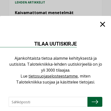
LEHDEN ARTIKKELIT
Kaivamattomat menetelmät
vakiinnuttavat asemansa taloyhtiöissä
,
LEHDEN ARTIKKELIT
TILAAJILLE
KATSO KAIKKI
TILAA UUTISKIRJE
Ajankohtaista tietoa alamme kehityksestä ja
uutisista. Talotekniikka-lehden uutiskirjeellä on jo
NÄKÖKULMIA
yli 3000 tilaajaa.
Lue
tietosuojaselosteestamme
, miten
Talotekniikka suojaa ja käsittelee tietojasi.
Puheista tekoihin – uusin teknologia
käyttöön kiinteistöissä
KOLUMNI
Sähköistäminen säästää euroja