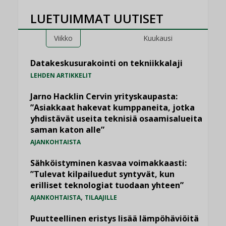
LUETUIMMAT UUTISET
Viikko
Kuukausi
Datakeskusurakointi on tekniikkalaji
LEHDEN ARTIKKELIT
Jarno Hacklin Cervin yrityskaupasta:
”Asiakkaat hakevat kumppaneita, jotka
yhdistävät useita teknisiä osaamisalueita
saman katon alle”
AJANKOHTAISTA
Sähköistyminen kasvaa voimakkaasti:
”Tulevat kilpailuedut syntyvät, kun
erilliset teknologiat tuodaan yhteen”
,
AJANKOHTAISTA
TILAAJILLE
Puutteellinen eristys lisää lämpöhäviöitä