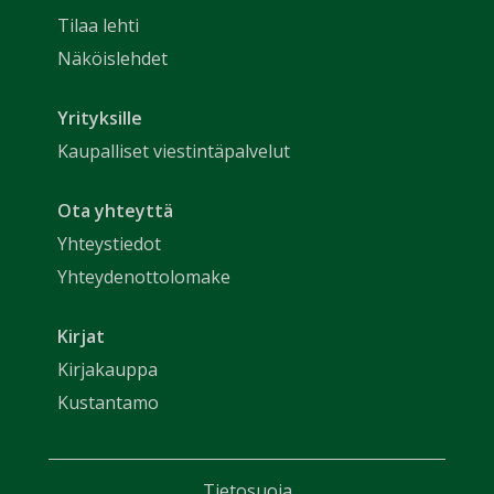
Tilaa lehti
Näköislehdet
Yrityksille
Kaupalliset viestintäpalvelut
Ota yhteyttä
Yhteystiedot
Yhteydenottolomake
Kirjat
Kirjakauppa
Kustantamo
Tietosuoja