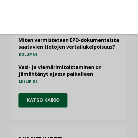
KOLUMNI
Yli miljoona kotia on vailla toimivaa
ilmanvaihtoa
KOLUMNI
Miten varmistetaan EPD-dokumenteista
saatavien tietojen vertailukelpoisuus?
KOLUMNI
Vesi- ja viemärimitoittaminen on
jämähtänyt ajassa paikalleen
MIELIPIDE
KATSO KAIKKI