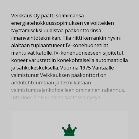
Veikkaus Oy päätti solmimansa
energiatehokkuussopimuksen velvoitteiden
täyttämiseksi uudistaa pääkonttorinsa
ilmanvaihtotekniikan. Tila riitti kerrankin hyvin:
alaltaan tuplaantuneet IV-konehuonetilat
mahtuivat katolle. IV-konehuoneeseen sijoitetut
koneet varustettiin konekohtaisella automaatiolla
ja sähkökeskuksella. Vuonna 1975 Vantaalle
valmistunut Veikkauksen pääkonttori on
arkkitehtuuriltaan ja tekniikaltaan
valmistumisajankohdalleen ominainen rakennus.
Interiööriä on vuosien saatossa nykya...