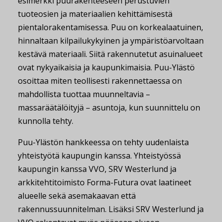
esimerkki puurakenteeseen perustuvien
tuoteosien ja materiaalien kehittämisestä
pientalorakentamisessa. Puu on korkealaatuinen,
hinnaltaan kilpailukykyinen ja ympäristöarvoltaan
kestävä materiaali. Siitä rakennutetut asuinalueet
ovat nykyaikaisia ja kaupunkimaisia. Puu-Ylästö
osoittaa miten teollisesti rakennettaessa on
mahdollista tuottaa muunneltavia –
massaräätälöityjä – asuntoja, kun suunnittelu on
kunnolla tehty.
Puu-Ylästön hankkeessa on tehty uudenlaista
yhteistyötä kaupungin kanssa. Yhteistyössä
kaupungin kanssa VVO, SRV Westerlund ja
arkkitehtitoimisto Forma-Futura ovat laatineet
alueelle sekä asemakaavan että
rakennussuunnitelman. Lisäksi SRV Westerlund ja