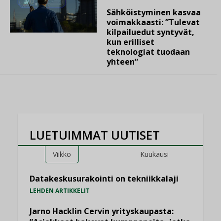
Sähköistyminen kasvaa
voimakkaasti: ”Tulevat
kilpailuedut syntyvät,
kun erilliset
teknologiat tuodaan
yhteen”
LUETUIMMAT UUTISET
Viikko
Kuukausi
Datakeskusurakointi on tekniikkalaji
LEHDEN ARTIKKELIT
Jarno Hacklin Cervin yrityskaupasta: