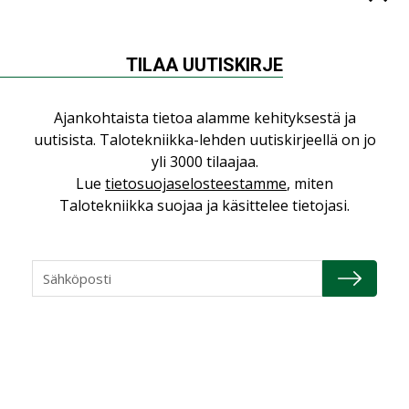
NÄKÖKULMIA
TILAA UUTISKIRJE
Puheista tekoihin – uusin teknologia
Ajankohtaista tietoa alamme kehityksestä ja
käyttöön kiinteistöissä
uutisista. Talotekniikka-lehden uutiskirjeellä on jo
KOLUMNI
yli 3000 tilaajaa.
Lue
tietosuojaselosteestamme
, miten
Sähköistäminen säästää euroja
Talotekniikka suojaa ja käsittelee tietojasi.
KOLUMNI
Yli miljoona kotia on vailla toimivaa
ilmanvaihtoa
KOLUMNI
Miten varmistetaan EPD-dokumenteista
saatavien tietojen vertailukelpoisuus?
KOLUMNI