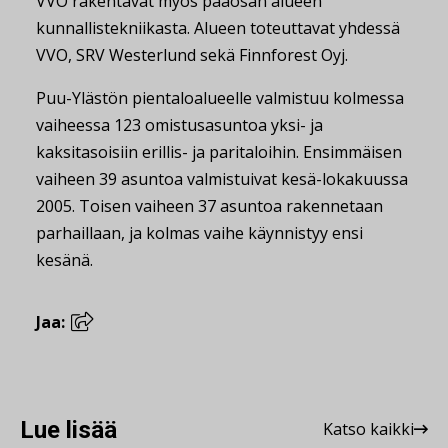
VVO rakentavat myös pääosan alueen
kunnallistekniikasta. Alueen toteuttavat yhdessä
VVO, SRV Westerlund sekä Finnforest Oyj.
Puu-Ylästön pientaloalueelle valmistuu kolmessa
vaiheessa 123 omistusasuntoa yksi- ja
kaksitasoisiin erillis- ja paritaloihin. Ensimmäisen
vaiheen 39 asuntoa valmistuivat kesä-lokakuussa
2005. Toisen vaiheen 37 asuntoa rakennetaan
parhaillaan, ja kolmas vaihe käynnistyy ensi
kesänä.
Jaa:
Lue lisää
Katso kaikki