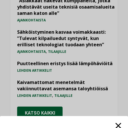
”Asiakkaat hakevat kumppaneita, jotka
yhdistävät useita teknisiä osaamisalueita
saman katon alle”
AJANKOHTAISTA
Sähköistyminen kasvaa voimakkaasti:
”Tulevat kilpailuedut syntyvät, kun
erilliset teknologiat tuodaan yhteen”
,
AJANKOHTAISTA
TILAAJILLE
Puutteellinen eristys lisää lämpöhäviöitä
LEHDEN ARTIKKELIT
Kaivamattomat menetelmät
vakiinnuttavat asemansa taloyhtiöissä
,
LEHDEN ARTIKKELIT
TILAAJILLE
KATSO KAIKKI