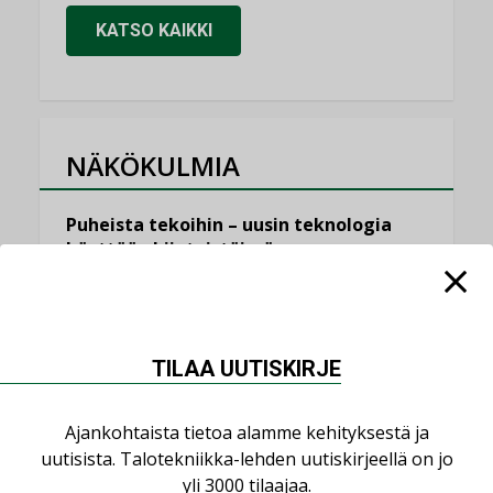
KATSO KAIKKI
NÄKÖKULMIA
Puheista tekoihin – uusin teknologia
käyttöön kiinteistöissä
KOLUMNI
Sähköistäminen säästää euroja
KOLUMNI
TILAA UUTISKIRJE
Yli miljoona kotia on vailla toimivaa
ilmanvaihtoa
Ajankohtaista tietoa alamme kehityksestä ja
KOLUMNI
uutisista. Talotekniikka-lehden uutiskirjeellä on jo
yli 3000 tilaajaa.
Miten varmistetaan EPD-dokumenteista