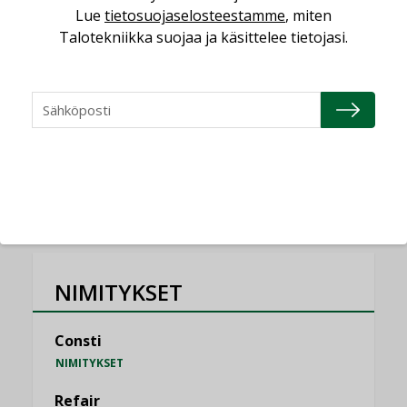
Lue
tietosuojaselosteestamme
, miten
saatavien tietojen vertailukelpoisuus?
Talotekniikka suojaa ja käsittelee tietojasi.
KOLUMNI
Vesi- ja viemärimitoittaminen on
jämähtänyt ajassa paikalleen
MIELIPIDE
KATSO KAIKKI
NIMITYKSET
Consti
NIMITYKSET
Refair