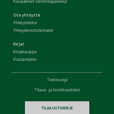
Kaupalliset viestintäpalvelut
Ota yhteyttä
Yhteystiedot
Yhteydenottolomake
Kirjat
Kirjakauppa
Kustantamo
Tietosuoja
Tilaus- ja toimitusehdot
TILAA UUTISKIRJE