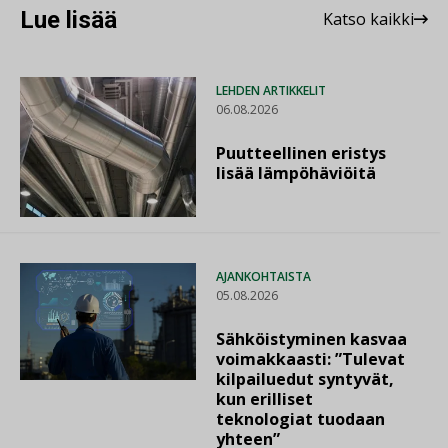
Lue lisää
Katso kaikki
LEHDEN ARTIKKELIT
06.08.2026
Puutteellinen eristys
lisää lämpöhäviöitä
AJANKOHTAISTA
05.08.2026
Sähköistyminen kasvaa
voimakkaasti: ”Tulevat
kilpailuedut syntyvät,
kun erilliset
teknologiat tuodaan
yhteen”