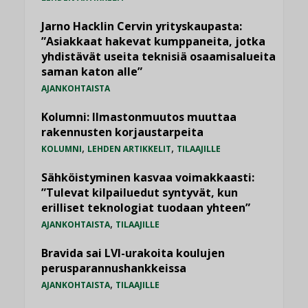
Jarno Hacklin Cervin yrityskaupasta:
”Asiakkaat hakevat kumppaneita, jotka
yhdistävät useita teknisiä osaamisalueita
saman katon alle”
AJANKOHTAISTA
Kolumni: Ilmastonmuutos muuttaa
rakennusten korjaustarpeita
,
,
KOLUMNI
LEHDEN ARTIKKELIT
TILAAJILLE
Sähköistyminen kasvaa voimakkaasti:
”Tulevat kilpailuedut syntyvät, kun
erilliset teknologiat tuodaan yhteen”
,
AJANKOHTAISTA
TILAAJILLE
Bravida sai LVI-urakoita koulujen
perusparannushankkeissa
,
AJANKOHTAISTA
TILAAJILLE