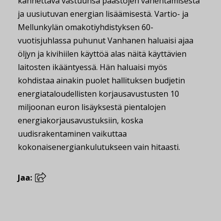
kannettava vastuunsa päästöjen vähentämisestä
ja uusiutuvan energian lisäämisestä. Vartio- ja
Mellunkylän omakotiyhdistyksen 60-
vuotisjuhlassa puhunut Vanhanen haluaisi ajaa
öljyn ja kivihiilen käyttöä alas näitä käyttävien
laitosten ikääntyessä. Hän haluaisi myös
kohdistaa ainakin puolet hallituksen budjetin
energiataloudellisten korjausavustusten 10
miljoonan euron lisäyksestä pientalojen
energiakorjausavustuksiin, koska
uudisrakentaminen vaikuttaa
kokonaisenergiankulutukseen vain hitaasti.
Jaa: