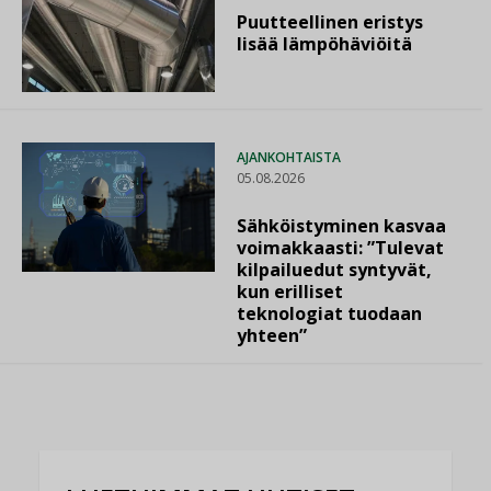
Puutteellinen eristys
lisää lämpöhäviöitä
AJANKOHTAISTA
05.08.2026
Sähköistyminen kasvaa
voimakkaasti: ”Tulevat
kilpailuedut syntyvät,
kun erilliset
teknologiat tuodaan
yhteen”