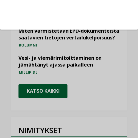
Yli miljoona kotia on vailla toimivaa
ilmanvaihtoa
KOLUMNI
Miten varmistetaan EPD-dokumenteista
saatavien tietojen vertailukelpoisuus?
KOLUMNI
Vesi- ja viemärimitoittaminen on
jämähtänyt ajassa paikalleen
MIELIPIDE
KATSO KAIKKI
NIMITYKSET