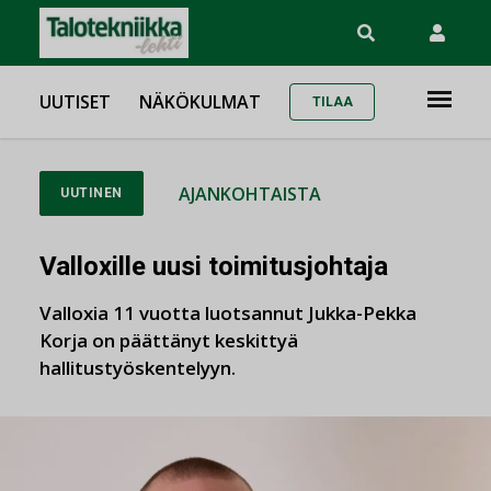
UUTISET
NÄKÖKULMAT
TILAA
AJANKOHTAISTA
UUTINEN
Valloxille uusi toimitusjohtaja
Valloxia 11 vuotta luotsannut Jukka-Pekka
Korja on päättänyt keskittyä
hallitustyöskentelyyn.