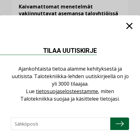
Kaivamattomat menetelmät
vakiinnuttavat asemansa taloyhtiöissä
,
LEHDEN ARTIKKELIT
TILAAJILLE
KATSO KAIKKI
TILAA UUTISKIRJE
Ajankohtaista tietoa alamme kehityksestä ja
uutisista. Talotekniikka-lehden uutiskirjeellä on jo
NÄKÖKULMIA
yli 3000 tilaajaa.
Lue
tietosuojaselosteestamme
, miten
Puheista tekoihin – uusin teknologia
Talotekniikka suojaa ja käsittelee tietojasi.
käyttöön kiinteistöissä
KOLUMNI
Sähköistäminen säästää euroja
KOLUMNI