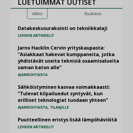
LUETUIMMAT UUTISET
Viikko
Kuukausi
Datakeskusurakointi on tekniikkalaji
LEHDEN ARTIKKELIT
Jarno Hacklin Cervin yrityskaupasta:
”Asiakkaat hakevat kumppaneita, jotka
yhdistävät useita teknisiä osaamisalueita
saman katon alle”
AJANKOHTAISTA
Sähköistyminen kasvaa voimakkaasti:
”Tulevat kilpailuedut syntyvät, kun
erilliset teknologiat tuodaan yhteen”
,
AJANKOHTAISTA
TILAAJILLE
Puutteellinen eristys lisää lämpöhäviöitä
LEHDEN ARTIKKELIT