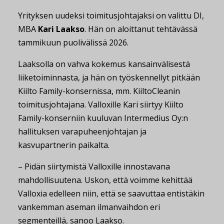
Yrityksen uudeksi toimitusjohtajaksi on valittu DI,
MBA
Kari Laakso
. Hän on aloittanut tehtävässä
tammikuun puolivälissä 2026.
Laaksolla on vahva kokemus kansainvälisestä
liiketoiminnasta, ja hän on työskennellyt pitkään
Kiilto Family-konsernissa, mm. KiiltoCleanin
toimitusjohtajana. Valloxille Kari siirtyy Kiilto
Family-konserniin kuuluvan Intermedius Oy:n
hallituksen varapuheenjohtajan ja
kasvupartnerin paikalta.
– Pidän siirtymistä Valloxille innostavana
mahdollisuutena. Uskon, että voimme kehittää
Valloxia edelleen niin, että se saavuttaa entistäkin
vankemman aseman ilmanvaihdon eri
segmenteillä, sanoo Laakso.