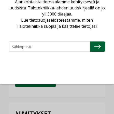
Ajankohtaista tietoa alamme kehityksestä ja
uutisista. Talotekniikka-lehden uutiskirjeellä on jo
Yli miljoona kotia on vailla toimivaa
yli 3000 tilaajaa.
ilmanvaihtoa
Lue
tietosuojaselosteestamme
, miten
KOLUMNI
Talotekniikka suojaa ja käsittelee tietojasi.
Miten varmistetaan EPD-dokumenteista
saatavien tietojen vertailukelpoisuus?
KOLUMNI
Vesi- ja viemärimitoittaminen on
jämähtänyt ajassa paikalleen
MIELIPIDE
KATSO KAIKKI
NIMITYKSET