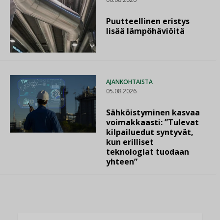
Puutteellinen eristys
lisää lämpöhäviöitä
AJANKOHTAISTA
05.08.2026
Sähköistyminen kasvaa
voimakkaasti: ”Tulevat
kilpailuedut syntyvät,
kun erilliset
teknologiat tuodaan
yhteen”