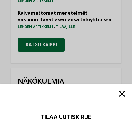
LEHDEN ARTIKKELIT
Kaivamattomat menetelmät
vakiinnuttavat asemansa taloyhtiöissä
,
LEHDEN ARTIKKELIT
TILAAJILLE
KATSO KAIKKI
NÄKÖKULMIA
Puheista tekoihin – uusin teknologia
käyttöön kiinteistöissä
KOLUMNI
TILAA UUTISKIRJE
Sähköistäminen säästää euroja
KOLUMNI