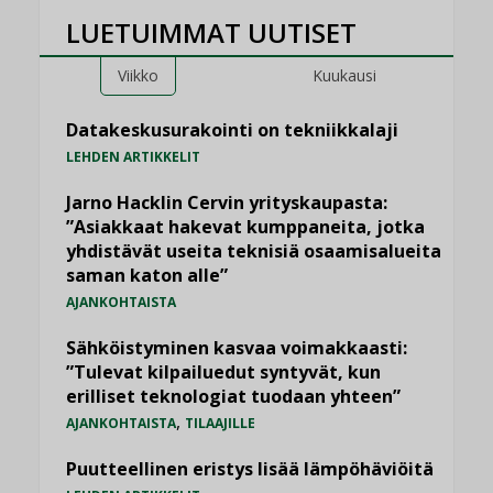
LUETUIMMAT UUTISET
Viikko
Kuukausi
Datakeskusurakointi on tekniikkalaji
LEHDEN ARTIKKELIT
Jarno Hacklin Cervin yrityskaupasta:
”Asiakkaat hakevat kumppaneita, jotka
yhdistävät useita teknisiä osaamisalueita
saman katon alle”
AJANKOHTAISTA
Sähköistyminen kasvaa voimakkaasti:
”Tulevat kilpailuedut syntyvät, kun
erilliset teknologiat tuodaan yhteen”
,
AJANKOHTAISTA
TILAAJILLE
Puutteellinen eristys lisää lämpöhäviöitä