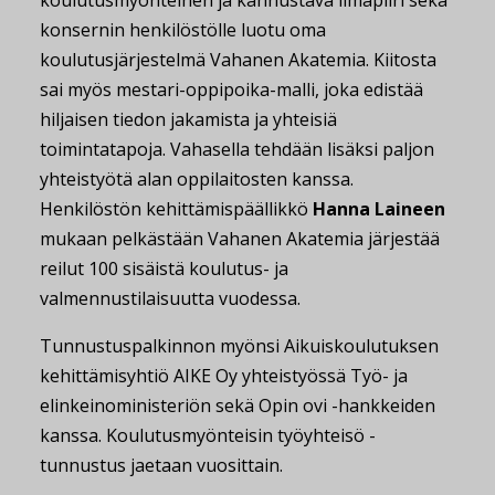
koulutusmyönteinen ja kannustava ilmapiiri sekä
konsernin henkilöstölle luotu oma
koulutusjärjestelmä Vahanen Akatemia. Kiitosta
sai myös mestari-oppipoika-malli, joka edistää
hiljaisen tiedon jakamista ja yhteisiä
toimintatapoja. Vahasella tehdään lisäksi paljon
yhteistyötä alan oppilaitosten kanssa.
Henkilöstön kehittämispäällikkö
Hanna Laineen
mukaan pelkästään Vahanen Akatemia järjestää
reilut 100 sisäistä koulutus- ja
valmennustilaisuutta vuodessa.
Tunnustuspalkinnon myönsi Aikuiskoulutuksen
kehittämisyhtiö AIKE Oy yhteistyössä Työ- ja
elinkeinoministeriön sekä Opin ovi -hankkeiden
kanssa. Koulutusmyönteisin työyhteisö -
tunnustus jaetaan vuosittain.