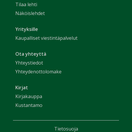
Tilaa lehti
Näköislehdet
Yrityksille
Kaupalliset viestintäpalvelut
Ota yhteyttä
Yhteystiedot
Yhteydenottolomake
Kirjat
Kirjakauppa
Kustantamo
Tietosuoja