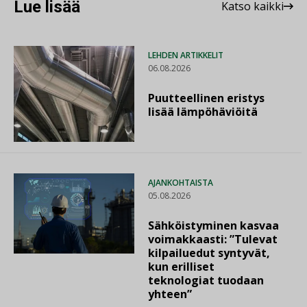
Lue lisää
Katso kaikki
LEHDEN ARTIKKELIT
06.08.2026
Puutteellinen eristys
lisää lämpöhäviöitä
AJANKOHTAISTA
05.08.2026
Sähköistyminen kasvaa
voimakkaasti: ”Tulevat
kilpailuedut syntyvät,
kun erilliset
teknologiat tuodaan
yhteen”