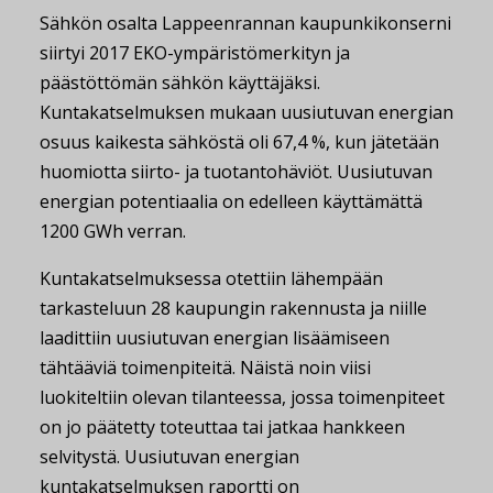
Sähkön osalta Lappeenrannan kaupunkikonserni
siirtyi 2017 EKO-ympäristömerkityn ja
päästöttömän sähkön käyttäjäksi.
Kuntakatselmuksen mukaan uusiutuvan energian
osuus kaikesta sähköstä oli 67,4 %, kun jätetään
huomiotta siirto- ja tuotantohäviöt. Uusiutuvan
energian potentiaalia on edelleen käyttämättä
1200 GWh verran.
Kuntakatselmuksessa otettiin lähempään
tarkasteluun 28 kaupungin rakennusta ja niille
laadittiin uusiutuvan energian lisäämiseen
tähtääviä toimenpiteitä. Näistä noin viisi
luokiteltiin olevan tilanteessa, jossa toimenpiteet
on jo päätetty toteuttaa tai jatkaa hankkeen
selvitystä. Uusiutuvan energian
kuntakatselmuksen raportti on