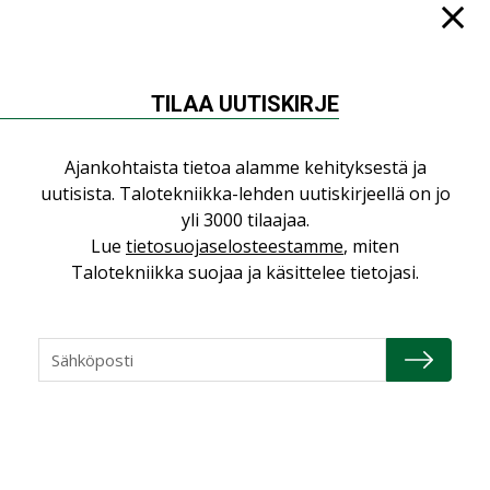
Jarno Hacklin Cervin yrityskaupasta:
”Asiakkaat hakevat kumppaneita, jotka
yhdistävät useita teknisiä osaamisalueita
saman katon alle”
TILAA UUTISKIRJE
AJANKOHTAISTA
Ajankohtaista tietoa alamme kehityksestä ja
Kolumni: Ilmastonmuutos muuttaa
uutisista. Talotekniikka-lehden uutiskirjeellä on jo
rakennusten korjaustarpeita
yli 3000 tilaajaa.
,
,
KOLUMNI
LEHDEN ARTIKKELIT
TILAAJILLE
Lue
tietosuojaselosteestamme
, miten
Bravida sai LVI-urakoita koulujen
Talotekniikka suojaa ja käsittelee tietojasi.
perusparannushankkeissa
,
AJANKOHTAISTA
TILAAJILLE
Kaivamattomat menetelmät
vakiinnuttavat asemansa taloyhtiöissä
,
LEHDEN ARTIKKELIT
TILAAJILLE
KATSO KAIKKI