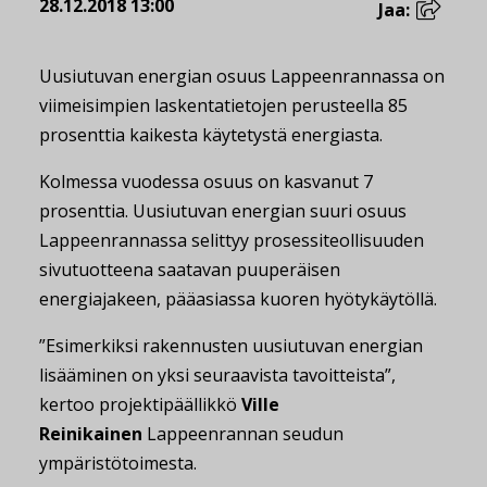
28.12.2018 13:00
Jaa:
Uusiutuvan energian osuus Lappeenrannassa on
viimeisimpien laskentatietojen perusteella 85
prosenttia kaikesta käytetystä energiasta.
Kolmessa vuodessa osuus on kasvanut 7
prosenttia. Uusiutuvan energian suuri osuus
Lappeenrannassa selittyy prosessiteollisuuden
sivutuotteena saatavan puuperäisen
energiajakeen, pääasiassa kuoren hyötykäytöllä.
”Esimerkiksi rakennusten uusiutuvan energian
lisääminen on yksi seuraavista tavoitteista”,
kertoo projektipäällikkö
Ville
Reinikainen
Lappeenrannan seudun
ympäristötoimesta.