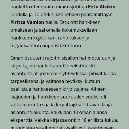
hanketta eteenpäin toimitusjohtaja
Eetu Alvikin
johdolla ja Talotekniikka-lehden päätoimittajan
Piritta Vainion
tuella. Eetu otti hankkeen
omakseen ja sai omalla kokemuksellaan
hankkeen logistiikan, rahoituksen ja
organisaation nopeasti kuntoon.
Oman osuuteni rajoitin sisällön hahmotteluun ja
kirjoittajien hankintaan. Onneksi kaikki
asiantuntijat, joihin olin yhteydessä, pitivät kirjaa
tarpeellisena, ja valtaosa hyväksyi kutsun
osallistua hankkeeseen kirjoittajana. Aiheen
laajuuden ja hankkeen suuruuden vuoksi oli
välttämätöntä saada kirjoittajiksi riittävän laaja
asiantuntijakunta, kaikkiaan 13 oman alansa
eksperttiä. Vaikka kirjassa onkin 18 erillistä lukua,
muodostaa se aihepiiriä syvällisesti käsittelevän