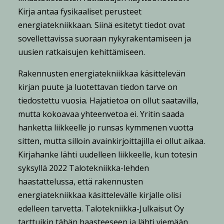
Kirja antaa fysikaaliset perusteet
energiatekniikkaan. Siinä esitetyt tiedot ovat
sovellettavissa suoraan nykyrakentamiseen ja
uusien ratkaisujen kehittämiseen.
Rakennusten energiatekniikkaa käsittelevän
kirjan puute ja luotettavan tiedon tarve on
tiedostettu vuosia. Hajatietoa on ollut saatavilla,
mutta kokoavaa yhteenvetoa ei. Yritin saada
hanketta liikkeelle jo runsas kymmenen vuotta
sitten, mutta silloin avainkirjoittajilla ei ollut aikaa.
Kirjahanke lähti uudelleen liikkeelle, kun totesin
syksyllä 2022 Talotekniikka-lehden
haastattelussa, että rakennusten
energiatekniikkaa käsittelevälle kirjalle olisi
edelleen tarvetta. Talotekniikka-Julkaisut Oy
tarttuikin tähän haasteeseen ja lähti viemään