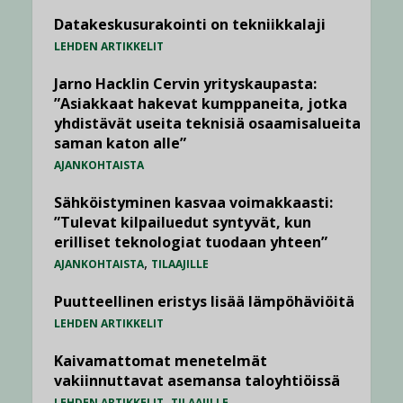
Datakeskusurakointi on tekniikkalaji
LEHDEN ARTIKKELIT
Jarno Hacklin Cervin yrityskaupasta:
”Asiakkaat hakevat kumppaneita, jotka
yhdistävät useita teknisiä osaamisalueita
saman katon alle”
AJANKOHTAISTA
Sähköistyminen kasvaa voimakkaasti:
”Tulevat kilpailuedut syntyvät, kun
erilliset teknologiat tuodaan yhteen”
,
AJANKOHTAISTA
TILAAJILLE
Puutteellinen eristys lisää lämpöhäviöitä
LEHDEN ARTIKKELIT
Kaivamattomat menetelmät
vakiinnuttavat asemansa taloyhtiöissä
,
LEHDEN ARTIKKELIT
TILAAJILLE