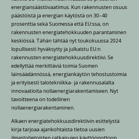
energiansäästövaatimus. Kun rakennusten osuus
päästöistä ja energian käytöstä on 30–40
prosenttia sekä Suomessa että EU:ssa, on
rakennusten energiatehokkuuden parantaminen
keskiössä. Tähän tähtää nyt toukokuussa 2024
lopullisesti hyväksytty ja julkaistu EU:n
rakennusten energiatehokkuusdirektiivi. Se
edellyttää merkittäviä toimia Suomen
lainsäädännössä, energiankäytön tehostustoimia
ja erityisesti talotekniikka- ja rakennusalalta
innovaatioita nollaenergiarakentamiseen. Nyt
tavoitteena on todellinen
nollaenergiarakentaminen.
Alkaen energiatehokkuusdirektiivin esittelystä
kirja tarjoaa ajankohtaista tietoa uusien
ilmastotietoisten ratkaisujen käyttöönottoon.