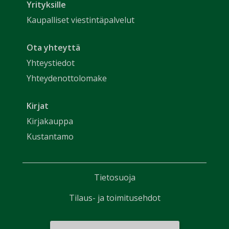
Yrityksille
Kaupalliset viestintäpalvelut
Ota yhteyttä
Yhteystiedot
Yhteydenottolomake
Kirjat
Kirjakauppa
Kustantamo
Tietosuoja
Tilaus- ja toimitusehdot