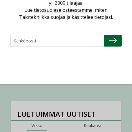
yli 3000 tilaajaa.
Lue
tietosuojaselosteestamme
, miten
Talotekniikka suojaa ja käsittelee tietojasi.
AJANKOHTAISTA
05.08.2026
Sähköistyminen kasvaa
voimakkaasti: ”Tulevat
kilpailuedut syntyvät,
kun erilliset
teknologiat tuodaan
yhteen”
LUETUIMMAT UUTISET
Viikko
Kuukausi