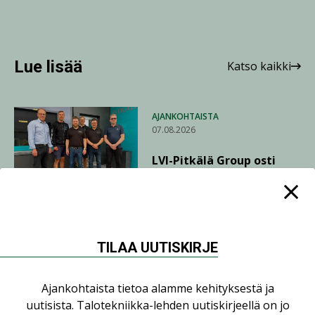
Lue lisää
Katso kaikki
AJANKOHTAISTA
07.08.2026
LVI-Pitkälä Group osti
nopeasti kasvaneen
yrityksen
LEHDEN ARTIKKELIT
TILAA UUTISKIRJE
06.08.2026
Puutteellinen eristys
Ajankohtaista tietoa alamme kehityksestä ja
lisää lämpöhäviöitä
uutisista. Talotekniikka-lehden uutiskirjeellä on jo