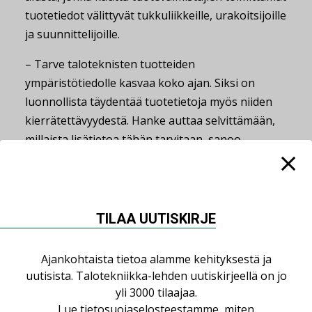
tuotetiedot välittyvät tukkuliikkeille, urakoitsijoille
ja suunnittelijoille.
– Tarve taloteknisten tuotteiden
ympäristötiedolle kasvaa koko ajan. Siksi on
luonnollista täydentää tuotetietoja myös niiden
kierrätettävyydestä. Hanke auttaa selvittämään,
millaista lisätietoa tähän tarvitaan, sanoo
Taltekan jaosjohtaja
Magnus Sirén
tiedotteessa,
joka toimii myös LVI-Infon toimitusjohtajana.
TILAA UUTISKIRJE
Jaa:
Ajankohtaista tietoa alamme kehityksestä ja
uutisista. Talotekniikka-lehden uutiskirjeellä on jo
yli 3000 tilaajaa.
Lue lisää
Katso kaikki
Lue
tietosuojaselosteestamme
, miten