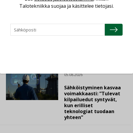
Talotekniikka suojaa ja käsittelee tietojasi.
LEHDEN ARTIKKELIT
06.08.2026
Puutteellinen eristys
lisää lämpöhäviöitä
AJANKOHTAISTA
05.08.2026
Sähköistyminen kasvaa
voimakkaasti: ”Tulevat
kilpailuedut syntyvät,
kun erilliset
teknologiat tuodaan
yhteen”