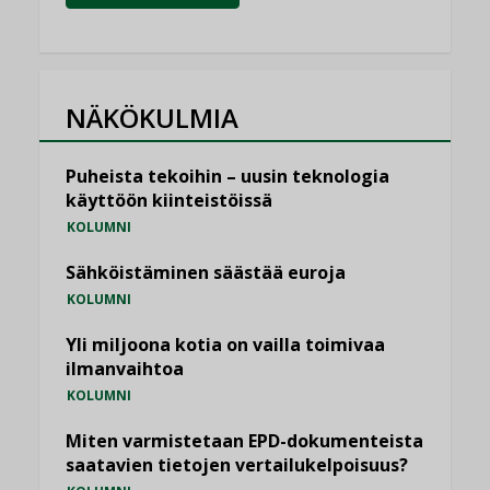
NÄKÖKULMIA
Puheista tekoihin – uusin teknologia
käyttöön kiinteistöissä
KOLUMNI
Sähköistäminen säästää euroja
KOLUMNI
Yli miljoona kotia on vailla toimivaa
ilmanvaihtoa
KOLUMNI
Miten varmistetaan EPD-dokumenteista
saatavien tietojen vertailukelpoisuus?