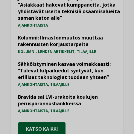
”Asiakkaat hakevat kumppaneita, jotka
yhdistävät useita teknisiä osaamisalueita
saman katon alle”
AJANKOHTAISTA
Kolumni: Ilmastonmuutos muuttaa
rakennusten korjaustarpeita
,
,
KOLUMNI
LEHDEN ARTIKKELIT
TILAAJILLE
Sähköistyminen kasvaa voimakkaasti:
”Tulevat kilpailuedut syntyvät, kun
erilliset teknologiat tuodaan yhteen”
,
AJANKOHTAISTA
TILAAJILLE
Bravida sai LVI-urakoita koulujen
perusparannushankkeissa
,
AJANKOHTAISTA
TILAAJILLE
KATSO KAIKKI