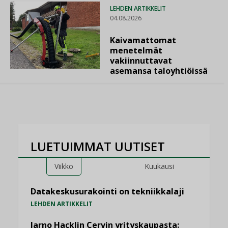
LEHDEN ARTIKKELIT
04.08.2026
Kaivamattomat
menetelmät
vakiinnuttavat
asemansa taloyhtiöissä
LUETUIMMAT UUTISET
Viikko
Kuukausi
Datakeskusurakointi on tekniikkalaji
LEHDEN ARTIKKELIT
Jarno Hacklin Cervin yrityskaupasta: