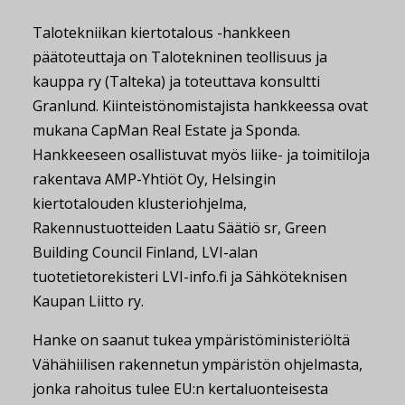
Talotekniikan kiertotalous -hankkeen
päätoteuttaja on Talotekninen teollisuus ja
kauppa ry (Talteka) ja toteuttava konsultti
Granlund. Kiinteistönomistajista hankkeessa ovat
mukana CapMan Real Estate ja Sponda.
Hankkeeseen osallistuvat myös liike- ja toimitiloja
rakentava AMP-Yhtiöt Oy, Helsingin
kiertotalouden klusteriohjelma,
Rakennustuotteiden Laatu Säätiö sr, Green
Building Council Finland, LVI-alan
tuotetietorekisteri LVI-info.fi ja Sähköteknisen
Kaupan Liitto ry.
Hanke on saanut tukea ympäristöministeriöltä
Vähähiilisen rakennetun ympäristön ohjelmasta,
jonka rahoitus tulee EU:n kertaluonteisesta