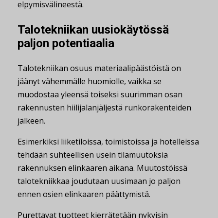
elpymisvälineestä.
Talotekniikan uusiokäytössä
paljon potentiaalia
Talotekniikan osuus materiaalipäästöistä on
jäänyt vähemmälle huomiolle, vaikka se
muodostaa yleensä toiseksi suurimman osan
rakennusten hiilijalanjäljestä runkorakenteiden
jälkeen.
Esimerkiksi liiketiloissa, toimistoissa ja hotelleissa
tehdään suhteellisen usein tilamuutoksia
rakennuksen elinkaaren aikana. Muutostöissä
talotekniikkaa joudutaan uusimaan jo paljon
ennen osien elinkaaren päättymistä.
Purettavat tuotteet kierrätetään nykyisin