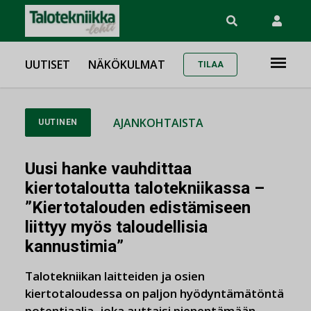
UUTISET
NÄKÖKULMAT
TILAA
AJANKOHTAISTA
UUTINEN
Uusi hanke vauhdittaa
kiertotaloutta talotekniikassa –
”Kiertotalouden edistämiseen
liittyy myös taloudellisia
kannustimia”
Talotekniikan laitteiden ja osien
kiertotaloudessa on paljon hyödyntämätöntä
potentiaalia, joka auttaisi pienentämään