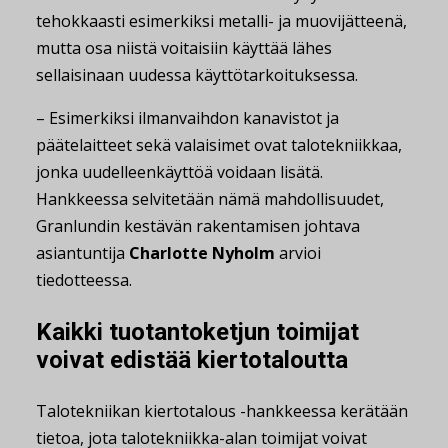
tehokkaasti esimerkiksi metalli- ja muovijätteenä,
mutta osa niistä voitaisiin käyttää lähes
sellaisinaan uudessa käyttötarkoituksessa.
– Esimerkiksi ilmanvaihdon kanavistot ja
päätelaitteet sekä valaisimet ovat talotekniikkaa,
jonka uudelleenkäyttöä voidaan lisätä.
Hankkeessa selvitetään nämä mahdollisuudet,
Granlundin kestävän rakentamisen johtava
asiantuntija
Charlotte Nyholm
arvioi
tiedotteessa.
Kaikki tuotantoketjun toimijat
voivat edistää kiertotaloutta
Talotekniikan kiertotalous -hankkeessa kerätään
tietoa, jota talotekniikka-alan toimijat voivat