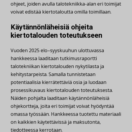
ohjeet, joiden avulla talotekniikka-alan eri toimijat
voivat edistää kiertotaloutta omilla toimillaan.
Käytännönläheisiä ohjeita
kiertotalouden toteutukseen
Vuoden 2025 elo–syyskuuhun ulottuvassa
hankkeessa laaditaan tutkimusraportti
talotekniikan kiertotalouden nykytilasta ja
kehitystarpeista. Samalla tunnistetaan
potentiaalisia kierrätettäviä osia ja luodaan
prosessikuvaus kiertotalouden toteutuksesta.
Näiden pohjalta laaditaan käytännönläheisiä
ohjekortteja, joita eri toimijat voivat hyödyntää
omassa työssään. Hankkeessa tuotettu materiaali
on kaikkien käytettävissä ja maksutonta,
tiedotteessa kerrotaan.