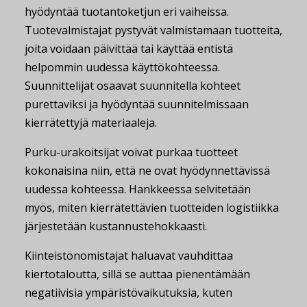
hyödyntää tuotantoketjun eri vaiheissa.
Tuotevalmistajat pystyvät valmistamaan tuotteita,
joita voidaan päivittää tai käyttää entistä
helpommin uudessa käyttökohteessa.
Suunnittelijat osaavat suunnitella kohteet
purettaviksi ja hyödyntää suunnitelmissaan
kierrätettyjä materiaaleja.
Purku-urakoitsijat voivat purkaa tuotteet
kokonaisina niin, että ne ovat hyödynnettävissä
uudessa kohteessa. Hankkeessa selvitetään
myös, miten kierrätettävien tuotteiden logistiikka
järjestetään kustannustehokkaasti.
Kiinteistönomistajat haluavat vauhdittaa
kiertotaloutta, sillä se auttaa pienentämään
negatiivisia ympäristövaikutuksia, kuten