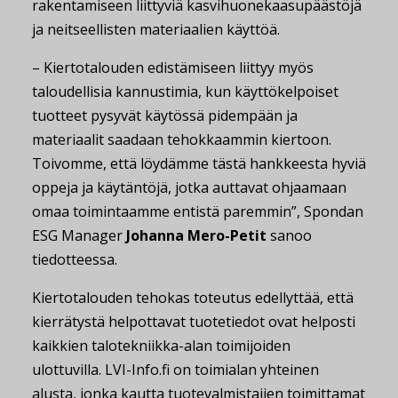
rakentamiseen liittyviä kasvihuonekaasupäästöjä
ja neitseellisten materiaalien käyttöä.
– Kiertotalouden edistämiseen liittyy myös
taloudellisia kannustimia, kun käyttökelpoiset
tuotteet pysyvät käytössä pidempään ja
materiaalit saadaan tehokkaammin kiertoon.
Toivomme, että löydämme tästä hankkeesta hyviä
oppeja ja käytäntöjä, jotka auttavat ohjaamaan
omaa toimintaamme entistä paremmin”, Spondan
ESG Manager
Johanna Mero-Petit
sanoo
tiedotteessa.
Kiertotalouden tehokas toteutus edellyttää, että
kierrätystä helpottavat tuotetiedot ovat helposti
kaikkien talotekniikka-alan toimijoiden
ulottuvilla. LVI-Info.fi on toimialan yhteinen
alusta, jonka kautta tuotevalmistajien toimittamat