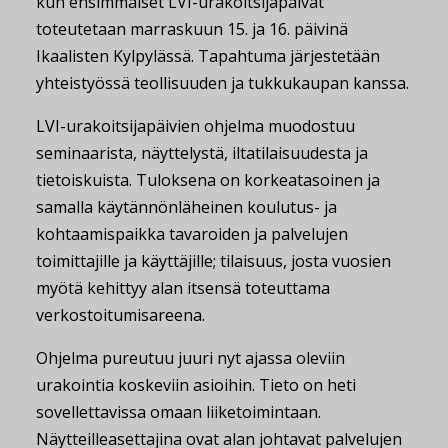
kun ensimmäiset LVI-urakoitsijapäivät
toteutetaan marraskuun 15. ja 16. päivinä
Ikaalisten Kylpylässä. Tapahtuma järjestetään
yhteistyössä teollisuuden ja tukkukaupan kanssa.
LVI-urakoitsijapäivien ohjelma muodostuu
seminaarista, näyttelystä, iltatilaisuudesta ja
tietoiskuista. Tuloksena on korkeatasoinen ja
samalla käytännönläheinen koulutus- ja
kohtaamispaikka tavaroiden ja palvelujen
toimittajille ja käyttäjille; tilaisuus, josta vuosien
myötä kehittyy alan itsensä toteuttama
verkostoitumisareena.
Ohjelma pureutuu juuri nyt ajassa oleviin
urakointia koskeviin asioihin. Tieto on heti
sovellettavissa omaan liiketoimintaan.
Näytteilleasettajina ovat alan johtavat palvelujen