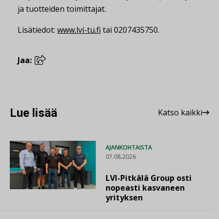
ja tuotteiden toimittajat.
Lisätiedot:
www.lvi-tu.fi
tai 0207435750.
Jaa:
Lue lisää
Katso kaikki
AJANKOHTAISTA
07.08.2026
LVI-Pitkälä Group osti
nopeasti kasvaneen
yrityksen