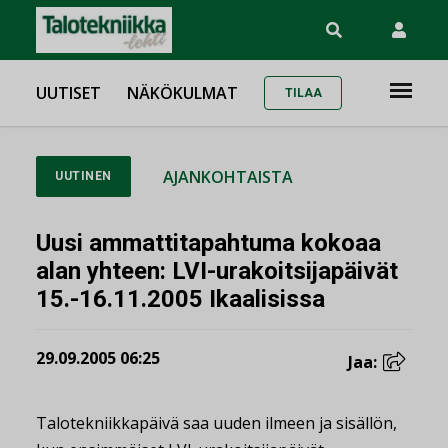
UUTISET
NÄKÖKULMAT
TILAA
AJANKOHTAISTA
UUTINEN
Uusi ammattitapahtuma kokoaa
alan yhteen: LVI-urakoitsijapäivät
15.-16.11.2005 Ikaalisissa
29.09.2005 06:25
Jaa:
Talotekniikkapäivä saa uuden ilmeen ja sisällön,