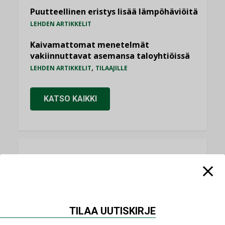
Puutteellinen eristys lisää lämpöhäviöitä
LEHDEN ARTIKKELIT
Kaivamattomat menetelmät
vakiinnuttavat asemansa taloyhtiöissä
,
LEHDEN ARTIKKELIT
TILAAJILLE
KATSO KAIKKI
NÄKÖKULMIA
Puheista tekoihin – uusin teknologia
käyttöön kiinteistöissä
TILAA UUTISKIRJE
KOLUMNI