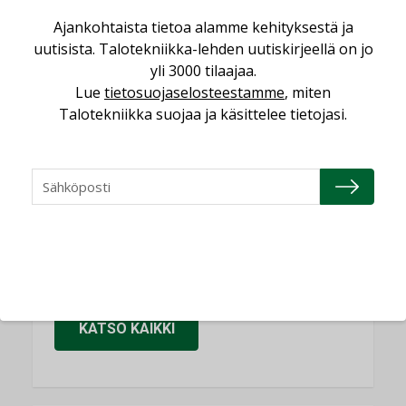
Sähköistäminen säästää euroja
Ajankohtaista tietoa alamme kehityksestä ja
KOLUMNI
uutisista. Talotekniikka-lehden uutiskirjeellä on jo
yli 3000 tilaajaa.
Yli miljoona kotia on vailla toimivaa
ilmanvaihtoa
Lue
tietosuojaselosteestamme
, miten
Talotekniikka suojaa ja käsittelee tietojasi.
KOLUMNI
Miten varmistetaan EPD-dokumenteista
saatavien tietojen vertailukelpoisuus?
KOLUMNI
Vesi- ja viemärimitoittaminen on
jämähtänyt ajassa paikalleen
MIELIPIDE
KATSO KAIKKI