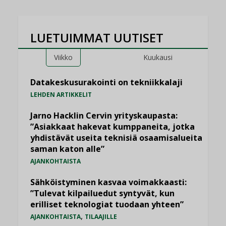
LUETUIMMAT UUTISET
Viikko
Kuukausi
Datakeskusurakointi on tekniikkalaji
LEHDEN ARTIKKELIT
Jarno Hacklin Cervin yrityskaupasta:
”Asiakkaat hakevat kumppaneita, jotka
yhdistävät useita teknisiä osaamisalueita
saman katon alle”
AJANKOHTAISTA
Sähköistyminen kasvaa voimakkaasti:
”Tulevat kilpailuedut syntyvät, kun
erilliset teknologiat tuodaan yhteen”
,
AJANKOHTAISTA
TILAAJILLE