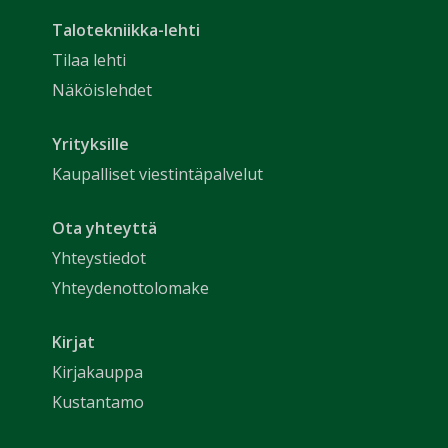
Talotekniikka-lehti
Tilaa lehti
Näköislehdet
Yrityksille
Kaupalliset viestintäpalvelut
Ota yhteyttä
Yhteystiedot
Yhteydenottolomake
Kirjat
Kirjakauppa
Kustantamo