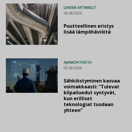
LEHDEN ARTIKKELIT
06.08.2026
Puutteellinen eristys
lisää lämpöhäviöitä
AJANKOHTAISTA
05.08.2026
Sähköistyminen kasvaa
voimakkaasti: ”Tulevat
kilpailuedut syntyvät,
kun erilliset
teknologiat tuodaan
yhteen”