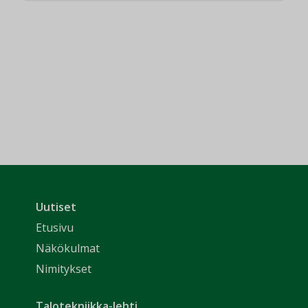
Uutiset
Etusivu
Näkökulmat
Nimitykset
Talotekniikka-lehti