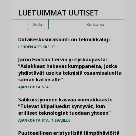
LUETUIMMAT UUTISET
Viikko
Kuukausi
Datakeskusurakointi on tekniikkalaji
LEHDEN ARTIKKELIT
Jarno Hacklin Cervin yrityskaupasta:
”Asiakkaat hakevat kumppaneita, jotka
yhdistävät useita teknisiä osaamisalueita
saman katon alle”
AJANKOHTAISTA
Sähköistyminen kasvaa voimakkaasti:
”Tulevat kilpailuedut syntyvät, kun
erilliset teknologiat tuodaan yhteen”
,
AJANKOHTAISTA
TILAAJILLE
Puutteellinen eristys lisää lämpöhäviöitä