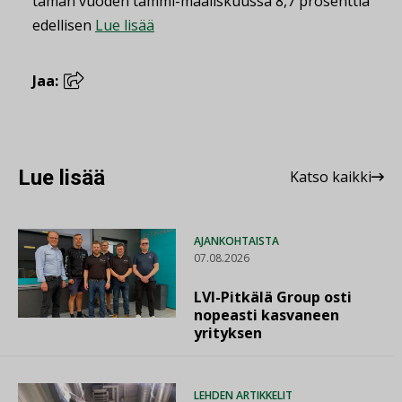
tämän vuoden tammi-maaliskuussa 8,7 prosenttia
edellisen
Lue lisää
Jaa:
Lue lisää
Katso kaikki
AJANKOHTAISTA
07.08.2026
LVI-Pitkälä Group osti
nopeasti kasvaneen
yrityksen
LEHDEN ARTIKKELIT