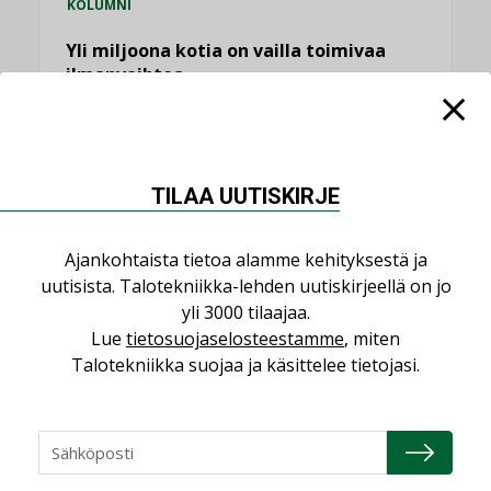
KOLUMNI
Yli miljoona kotia on vailla toimivaa
ilmanvaihtoa
KOLUMNI
Miten varmistetaan EPD-dokumenteista
saatavien tietojen vertailukelpoisuus?
TILAA UUTISKIRJE
KOLUMNI
Vesi- ja viemärimitoittaminen on
Ajankohtaista tietoa alamme kehityksestä ja
jämähtänyt ajassa paikalleen
uutisista. Talotekniikka-lehden uutiskirjeellä on jo
MIELIPIDE
yli 3000 tilaajaa.
Lue
tietosuojaselosteestamme
, miten
KATSO KAIKKI
Talotekniikka suojaa ja käsittelee tietojasi.