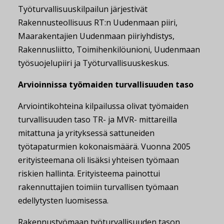
Työturvallisuuskilpailun järjestivät
Rakennusteollisuus RT:n Uudenmaan piiri,
Maarakentajien Uudenmaan piiriyhdistys,
Rakennusliitto, Toimihenkilöunioni, Uudenmaan
työsuojelupiiri ja Työturvallisuuskeskus.
Arvioinnissa työmaiden turvallisuuden taso
Arviointikohteina kilpailussa olivat työmaiden
turvallisuuden taso TR- ja MVR- mittareilla
mitattuna ja yrityksessä sattuneiden
työtapaturmien kokonaismäärä. Vuonna 2005
erityisteemana oli lisäksi yhteisen työmaan
riskien hallinta. Erityisteema painottui
rakennuttajien toimiin turvallisen työmaan
edellytysten luomisessa.
Rakennustyömaan työturvallisuuden tason