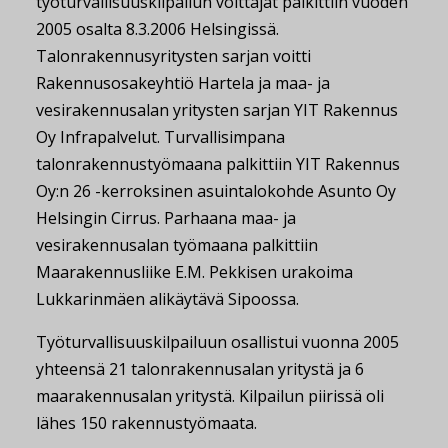
työturvallisuuskilpailun voittajat palkittiin vuoden
2005 osalta 8.3.2006 Helsingissä.
Talonrakennusyritysten sarjan voitti
Rakennusosakeyhtiö Hartela ja maa- ja
vesirakennusalan yritysten sarjan YIT Rakennus
Oy Infrapalvelut. Turvallisimpana
talonrakennustyömaana palkittiin YIT Rakennus
Oy:n 26 -kerroksinen asuintalokohde Asunto Oy
Helsingin Cirrus. Parhaana maa- ja
vesirakennusalan työmaana palkittiin
Maarakennusliike E.M. Pekkisen urakoima
Lukkarinmäen alikäytävä Sipoossa.
Työturvallisuuskilpailuun osallistui vuonna 2005
yhteensä 21 talonrakennusalan yritystä ja 6
maarakennusalan yritystä. Kilpailun piirissä oli
lähes 150 rakennustyömaata.