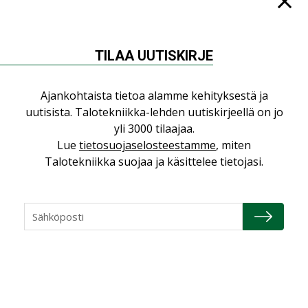
05.08.2026
Sähköistyminen kasvaa
voimakkaasti: ”Tulevat
TILAA UUTISKIRJE
kilpailuedut syntyvät,
kun erilliset
teknologiat tuodaan
Ajankohtaista tietoa alamme kehityksestä ja
yhteen”
uutisista. Talotekniikka-lehden uutiskirjeellä on jo
yli 3000 tilaajaa.
Lue
tietosuojaselosteestamme
, miten
Talotekniikka suojaa ja käsittelee tietojasi.
LUETUIMMAT UUTISET
Viikko
Kuukausi
Datakeskusurakointi on tekniikkalaji
LEHDEN ARTIKKELIT
Jarno Hacklin Cervin yrityskaupasta: