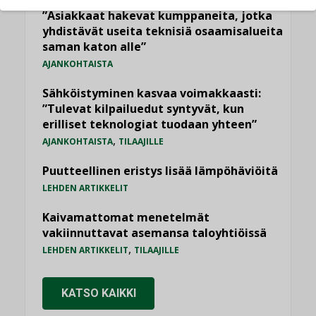
”Asiakkaat hakevat kumppaneita, jotka
yhdistävät useita teknisiä osaamisalueita
saman katon alle”
AJANKOHTAISTA
Sähköistyminen kasvaa voimakkaasti:
”Tulevat kilpailuedut syntyvät, kun
erilliset teknologiat tuodaan yhteen”
,
AJANKOHTAISTA
TILAAJILLE
Puutteellinen eristys lisää lämpöhäviöitä
LEHDEN ARTIKKELIT
Kaivamattomat menetelmät
vakiinnuttavat asemansa taloyhtiöissä
,
LEHDEN ARTIKKELIT
TILAAJILLE
KATSO KAIKKI