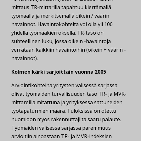
mittaus TR-mittarilla tapahtuu kiertämällä
työmaalla ja merkitsemällä oikein / väärin
havainnot. Havaintokohteita voi olla yli 100
yhdellä työmaakierroksella. TR-taso on
suhteellinen luku, jossa oikein -havaintoja
verrataan kaikkiin havaintoihin (oikein + väärin -
havainnot).
Kolmen kärki sarjoittain vuonna 2005
Arviointikohteina yritysten välisessä sarjassa
olivat työmaiden turvallisuuden taso TR- ja MVR-
mittareilla mitattuna ja yrityksessä sattuneiden
työtapaturmien määrä. Tuloksissa on otettu
huomioon myös rakennuttajilta saatu palaute.
Työmaiden välisessä sarjassa paremmuus
arvioitiin ainoastaan TR- ja MVR-indeksien