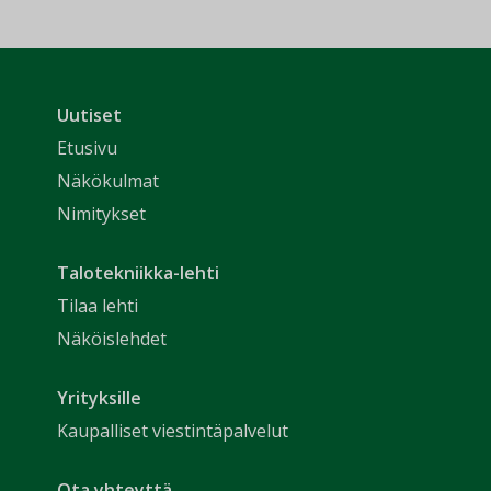
Uutiset
Etusivu
Näkökulmat
Nimitykset
Talotekniikka-lehti
Tilaa lehti
Näköislehdet
Yrityksille
Kaupalliset viestintäpalvelut
Ota yhteyttä