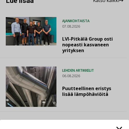
Lue lisää
Katso kaikki
AJANKOHTAISTA
07.08.2026
LVI-Pitkälä Group osti
nopeasti kasvaneen
yrityksen
LEHDEN ARTIKKELIT
06.08.2026
Puutteellinen eristys
lisää lämpöhäviöitä
AJANKOHTAISTA