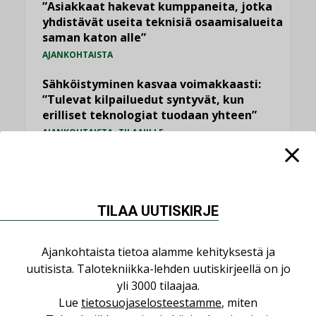
”Asiakkaat hakevat kumppaneita, jotka
yhdistävät useita teknisiä osaamisalueita
saman katon alle”
AJANKOHTAISTA
Sähköistyminen kasvaa voimakkaasti:
”Tulevat kilpailuedut syntyvät, kun
erilliset teknologiat tuodaan yhteen”
,
AJANKOHTAISTA
TILAAJILLE
Puutteellinen eristys lisää lämpöhäviöitä
LEHDEN ARTIKKELIT
Kaivamattomat menetelmät
TILAA UUTISKIRJE
vakiinnuttavat asemansa taloyhtiöissä
,
LEHDEN ARTIKKELIT
TILAAJILLE
Ajankohtaista tietoa alamme kehityksestä ja
uutisista. Talotekniikka-lehden uutiskirjeellä on jo
KATSO KAIKKI
yli 3000 tilaajaa.
Lue
tietosuojaselosteestamme
, miten