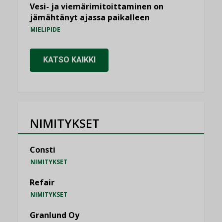
Vesi- ja viemärimitoittaminen on
jämähtänyt ajassa paikalleen
MIELIPIDE
KATSO KAIKKI
NIMITYKSET
Consti
NIMITYKSET
Refair
NIMITYKSET
Granlund Oy