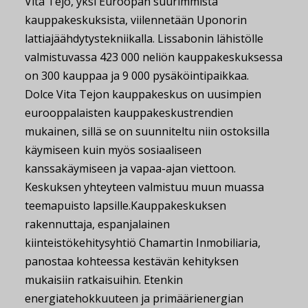
Vita Tejo, yksi Euroopan suurimmista
kauppakeskuksista, viilennetään Uponorin
lattiajäähdytystekniikalla. Lissabonin lähistölle
valmistuvassa 423 000 neliön kauppakeskuksessa
on 300 kauppaa ja 9 000 pysäköintipaikkaa.
Dolce Vita Tejon kauppakeskus on uusimpien
eurooppalaisten kauppakeskustrendien
mukainen, sillä se on suunniteltu niin ostoksilla
käymiseen kuin myös sosiaaliseen
kanssakäymiseen ja vapaa-ajan viettoon.
Keskuksen yhteyteen valmistuu muun muassa
teemapuisto lapsille.
Kauppakeskuksen
rakennuttaja, espanjalainen
kiinteistökehitysyhtiö Chamartin Inmobiliaria,
panostaa kohteessa kestävän kehityksen
mukaisiin ratkaisuihin. Etenkin
energiatehokkuuteen ja primäärienergian