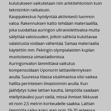
kulutukseen vaikutetaan niin arkkitehtonisin kuin
teknisinkin ratkaisuin.
Kauppakeskus hyödyntää aktiivisesti luonnon
valoa. Rakennuksen katto tehdään materiaalilla,
joka suodattaa auringon ultraviolettivaloa mutta
säilyttää valoisuuden, jolloin sähköä kuluttavaa
valaistusta voidaan vähentää. Samaa materiaalia
käytettiin mm. Pekingin olympialaisten kuplan
muotoisessa uimastadionissa.
Auringonvalon lämmittävä vaikutus
kompensoidaan Uponorin lattiaviilennyksen
avulla. Suuressa tilassa sisäilmastoa olisi vaikea
hallita perinteisen ilmastoinnin avulla. Kun
jäähdytys tulee lattian kautta, lämpötila saadaan
miellyttäväksi juuri siellä, missä ihmiset liikkuvat
eli noin 2,5 metrin korkeudelle saakka. Lattian
lämpötila säilyy koko ajan noin 19-20 asteessa.