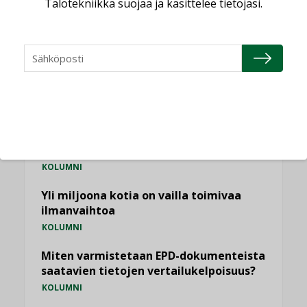
Talotekniikka suojaa ja käsittelee tietojasi.
NÄKÖKULMIA
Puheista tekoihin – uusin teknologia
käyttöön kiinteistöissä
KOLUMNI
Sähköistäminen säästää euroja
KOLUMNI
Yli miljoona kotia on vailla toimivaa
ilmanvaihtoa
KOLUMNI
Miten varmistetaan EPD-dokumenteista
saatavien tietojen vertailukelpoisuus?
KOLUMNI