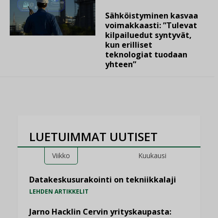
Sähköistyminen kasvaa
voimakkaasti: ”Tulevat
kilpailuedut syntyvät,
kun erilliset
teknologiat tuodaan
yhteen”
LUETUIMMAT UUTISET
Viikko
Kuukausi
Datakeskusurakointi on tekniikkalaji
LEHDEN ARTIKKELIT
Jarno Hacklin Cervin yrityskaupasta: