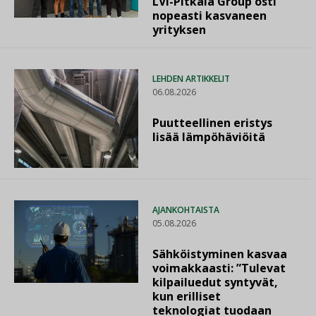
LVI-Pitkälä Group osti
nopeasti kasvaneen
yrityksen
LEHDEN ARTIKKELIT
06.08.2026
Puutteellinen eristys
lisää lämpöhäviöitä
AJANKOHTAISTA
05.08.2026
Sähköistyminen kasvaa
voimakkaasti: ”Tulevat
kilpailuedut syntyvät,
kun erilliset
teknologiat tuodaan