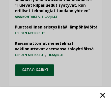
”Tulevat kilpailuedut syntyvät, kun
erilliset teknologiat tuodaan yhteen”
,
AJANKOHTAISTA
TILAAJILLE
Puutteellinen eristys lisää lämpöhäviöitä
LEHDEN ARTIKKELIT
Kaivamattomat menetelmät
vakiinnuttavat asemansa taloyhtiöissä
,
LEHDEN ARTIKKELIT
TILAAJILLE
KATSO KAIKKI
NÄKÖKULMIA