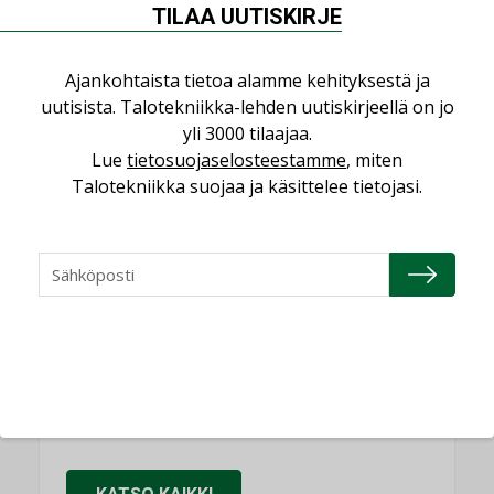
Puheista tekoihin – uusin teknologia
TILAA UUTISKIRJE
käyttöön kiinteistöissä
KOLUMNI
Ajankohtaista tietoa alamme kehityksestä ja
uutisista. Talotekniikka-lehden uutiskirjeellä on jo
Sähköistäminen säästää euroja
yli 3000 tilaajaa.
KOLUMNI
Lue
tietosuojaselosteestamme
, miten
Yli miljoona kotia on vailla toimivaa
Talotekniikka suojaa ja käsittelee tietojasi.
ilmanvaihtoa
KOLUMNI
Miten varmistetaan EPD-dokumenteista
saatavien tietojen vertailukelpoisuus?
KOLUMNI
Vesi- ja viemärimitoittaminen on
jämähtänyt ajassa paikalleen
MIELIPIDE