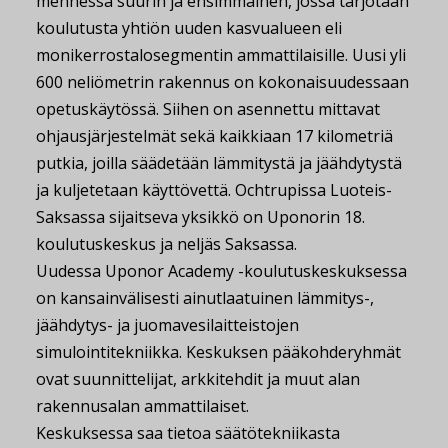
mennessä suurin ja ensimmäinen, jossa tarjotaan
koulutusta yhtiön uuden kasvualueen eli
monikerrostalosegmentin ammattilaisille. Uusi yli
600 neliömetrin rakennus on kokonaisuudessaan
opetuskäytössä. Siihen on asennettu mittavat
ohjausjärjestelmät sekä kaikkiaan 17 kilometriä
putkia, joilla säädetään lämmitystä ja jäähdytystä
ja kuljetetaan käyttövettä. Ochtrupissa Luoteis-
Saksassa sijaitseva yksikkö on Uponorin 18.
koulutuskeskus ja neljäs Saksassa.
Uudessa Uponor Academy -koulutuskeskuksessa
on kansainvälisesti ainutlaatuinen lämmitys-,
jäähdytys- ja juomavesilaitteistojen
simulointitekniikka. Keskuksen pääkohderyhmät
ovat suunnittelijat, arkkitehdit ja muut alan
rakennusalan ammattilaiset.
Keskuksessa saa tietoa säätötekniikasta