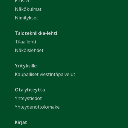
Etusivu
Näkökulmat
Nimitykset
Talotekniikka-lehti
Tilaa lehti
Näköislehdet
Yrityksille
Kaupalliset viestintäpalvelut
Ota yhteyttä
Yhteystiedot
Yhteydenottolomake
Kirjat