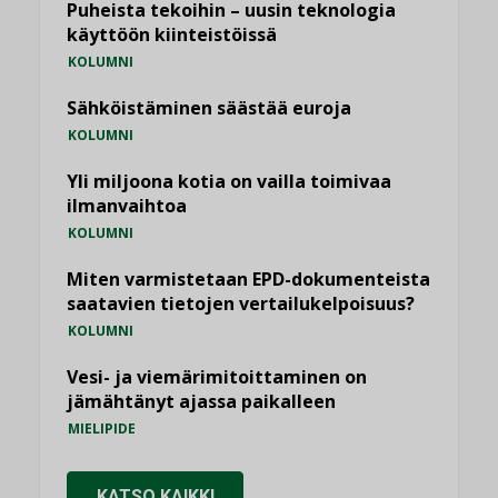
Puheista tekoihin – uusin teknologia
käyttöön kiinteistöissä
KOLUMNI
Sähköistäminen säästää euroja
KOLUMNI
Yli miljoona kotia on vailla toimivaa
ilmanvaihtoa
KOLUMNI
Miten varmistetaan EPD-dokumenteista
saatavien tietojen vertailukelpoisuus?
KOLUMNI
Vesi- ja viemärimitoittaminen on
jämähtänyt ajassa paikalleen
MIELIPIDE
KATSO KAIKKI