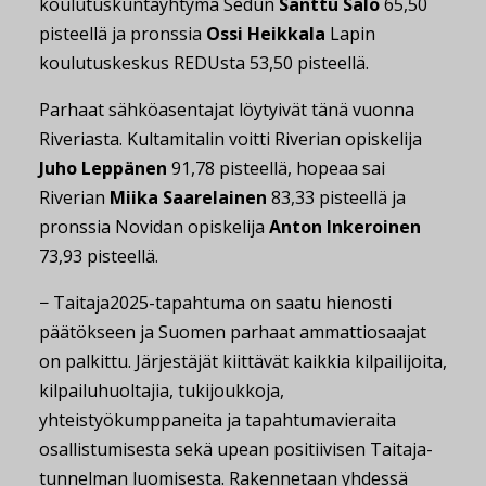
koulutuskuntayhtymä Sedun
Santtu Salo
65,50
pisteellä ja pronssia
Ossi Heikkala
Lapin
koulutuskeskus REDUsta 53,50 pisteellä.
Parhaat sähköasentajat löytyivät tänä vuonna
Riveriasta. Kultamitalin voitti Riverian opiskelija
Juho Leppänen
91,78 pisteellä, hopeaa sai
Riverian
Miika Saarelainen
83,33 pisteellä ja
pronssia Novidan opiskelija
Anton Inkeroinen
73,93 pisteellä.
− Taitaja2025-tapahtuma on saatu hienosti
päätökseen ja Suomen parhaat ammattiosaajat
on palkittu. Järjestäjät kiittävät kaikkia kilpailijoita,
kilpailuhuoltajia, tukijoukkoja,
yhteistyökumppaneita ja tapahtumavieraita
osallistumisesta sekä upean positiivisen Taitaja-
tunnelman luomisesta. Rakennetaan yhdessä