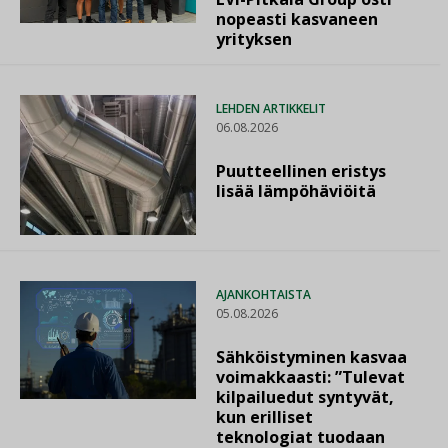
nopeasti kasvaneen
yrityksen
LEHDEN ARTIKKELIT
06.08.2026
Puutteellinen eristys
lisää lämpöhäviöitä
AJANKOHTAISTA
05.08.2026
Sähköistyminen kasvaa
voimakkaasti: ”Tulevat
kilpailuedut syntyvät,
kun erilliset
teknologiat tuodaan