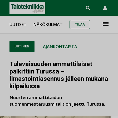
UUTISET
NÄKÖKULMAT
TILAA
AJANKOHTAISTA
UUTINEN
Tulevaisuuden ammattilaiset
palkittiin Turussa –
Ilmastointiasennus jälleen mukana
kilpailussa
Nuorten ammattitaidon
suomenmestaruusmitalit on jaettu Turussa.