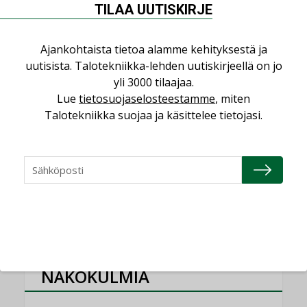
TILAA UUTISKIRJE
”Tulevat kilpailuedut syntyvät, kun
erilliset teknologiat tuodaan yhteen”
,
AJANKOHTAISTA
TILAAJILLE
Ajankohtaista tietoa alamme kehityksestä ja
uutisista. Talotekniikka-lehden uutiskirjeellä on jo
Puutteellinen eristys lisää lämpöhäviöitä
yli 3000 tilaajaa.
LEHDEN ARTIKKELIT
Lue
tietosuojaselosteestamme
, miten
Talotekniikka suojaa ja käsittelee tietojasi.
Kaivamattomat menetelmät
vakiinnuttavat asemansa taloyhtiöissä
,
LEHDEN ARTIKKELIT
TILAAJILLE
KATSO KAIKKI
NÄKÖKULMIA