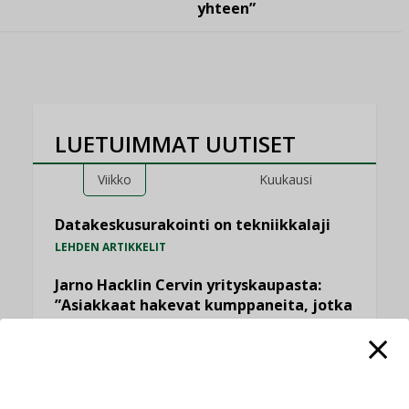
yhteen”
LUETUIMMAT UUTISET
Viikko
Kuukausi
Datakeskusurakointi on tekniikkalaji
LEHDEN ARTIKKELIT
Jarno Hacklin Cervin yrityskaupasta:
”Asiakkaat hakevat kumppaneita, jotka
yhdistävät useita teknisiä osaamisalueita
saman katon alle”
AJANKOHTAISTA
Sähköistyminen kasvaa voimakkaasti: