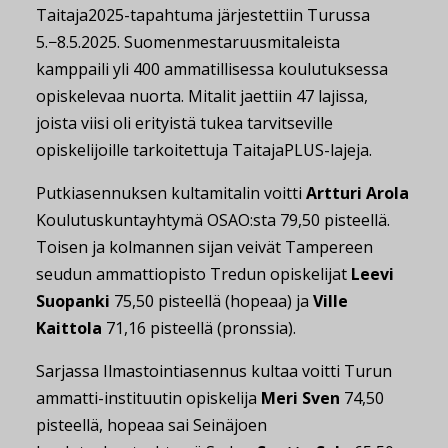
Taitaja2025-tapahtuma järjestettiin Turussa
5.−8.5.2025. Suomenmestaruusmitaleista
kamppaili yli 400 ammatillisessa koulutuksessa
opiskelevaa nuorta. Mitalit jaettiin 47 lajissa,
joista viisi oli erityistä tukea tarvitseville
opiskelijoille tarkoitettuja TaitajaPLUS-lajeja.
Putkiasennuksen kultamitalin voitti
Artturi Arola
Koulutuskuntayhtymä OSAO:sta 79,50 pisteellä.
Toisen ja kolmannen sijan veivät Tampereen
seudun ammattiopisto Tredun opiskelijat
Leevi
Suopanki
75,50 pisteellä (hopeaa) ja
Ville
Kaittola
71,16 pisteellä (pronssia).
Sarjassa Ilmastointiasennus kultaa voitti Turun
ammatti-instituutin opiskelija
Meri Sven
74,50
pisteellä, hopeaa sai Seinäjoen