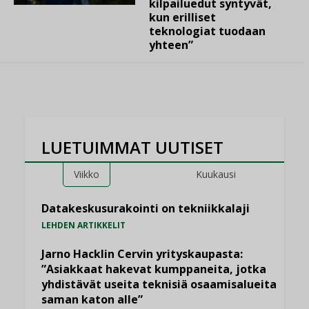
kilpailuedut syntyvät,
kun erilliset
teknologiat tuodaan
yhteen”
LUETUIMMAT UUTISET
Viikko
Kuukausi
Datakeskusurakointi on tekniikkalaji
LEHDEN ARTIKKELIT
Jarno Hacklin Cervin yrityskaupasta:
”Asiakkaat hakevat kumppaneita, jotka
yhdistävät useita teknisiä osaamisalueita
saman katon alle”