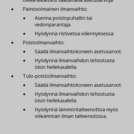
oikea-aikaisiksi säätämällä asetusarvoja.
Painovoimainen ilmanvaihto:
Asenna poistopuhallin tai
vedonparantaja.
Hyödynnä ristivetoa viilennyksessä.
Poistoilmanvaihto:
Säädä ilmanvaihtokoneen asetusarvot.
Hyödynnä ilmanvaihdon tehostusta
öisin hellekaudella.
Tulo-poistoilmanvaihto:
Säädä ilmanvaihtokoneen asetusarvot.
Hyödynnä ilmanvaihdon tehostusta
öisin hellekaudella.
Hyödynnä lämmöntalteenottoa myös
viileämmän ilman talteenotossa.