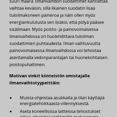
suuri määrä. Ilmanvaihdon suodattimet kannattaa
vaihtaa keväisin, sillä likainen suodatin lisää
tuloilmakoneen paineroa ja näin ollen myös
energiankulutusta sen lisäksi, että pölyä pääsee
sisäilmaan. Myös poisto- ja painovoimaisessa
ilmanvaihdossa on huolehdittava tuloilman
suodattimien puhtaudesta. Ilman vaihtuvuutta
painovoimaisessa ilmanvaihdossa voi tehostaa
asentamalla vedonparantajan tai huonekohtaisen
poistopuhaltimen.
Motivan vinkit kiinteistön omistajalle
ilmanvaihtotyypeittäin:
Muista ohjeistaa asukkaita ja tilan käyttäjiä
energiatehokkaasta viilennyksestä.
Aseta koneellisissa laitteissa tehostukset