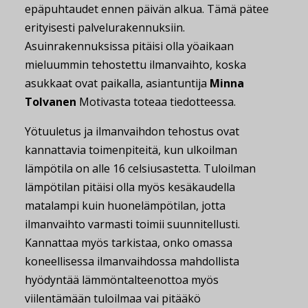
epäpuhtaudet ennen päivän alkua. Tämä pätee
erityisesti palvelurakennuksiin.
Asuinrakennuksissa pitäisi olla yöaikaan
mieluummin tehostettu ilmanvaihto, koska
asukkaat ovat paikalla, asiantuntija
Minna
Tolvanen
Motivasta toteaa tiedotteessa.
Yötuuletus ja ilmanvaihdon tehostus ovat
kannattavia toimenpiteitä, kun ulkoilman
lämpötila on alle 16 celsiusastetta. Tuloilman
lämpötilan pitäisi olla myös kesäkaudella
matalampi kuin huonelämpötilan, jotta
ilmanvaihto varmasti toimii suunnitellusti.
Kannattaa myös tarkistaa, onko omassa
koneellisessa ilmanvaihdossa mahdollista
hyödyntää lämmöntalteenottoa myös
viilentämään tuloilmaa vai pitääkö