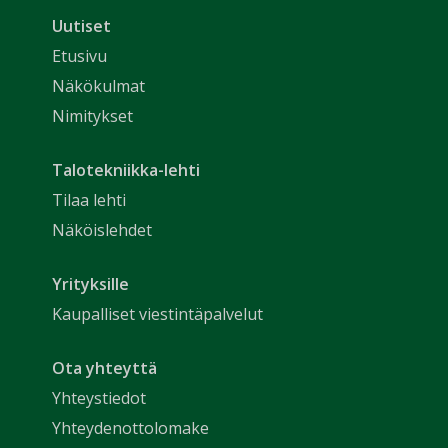
Uutiset
Etusivu
Näkökulmat
Nimitykset
Talotekniikka-lehti
Tilaa lehti
Näköislehdet
Yrityksille
Kaupalliset viestintäpalvelut
Ota yhteyttä
Yhteystiedot
Yhteydenottolomake