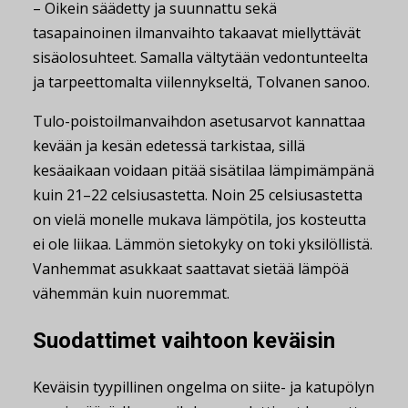
– Oikein säädetty ja suunnattu sekä
tasapainoinen ilmanvaihto takaavat miellyttävät
sisäolosuhteet. Samalla vältytään vedontunteelta
ja tarpeettomalta viilennykseltä, Tolvanen sanoo.
Tulo-poistoilmanvaihdon asetusarvot kannattaa
kevään ja kesän edetessä tarkistaa, sillä
kesäaikaan voidaan pitää sisätilaa lämpimämpänä
kuin 21–22 celsiusastetta. Noin 25 celsiusastetta
on vielä monelle mukava lämpötila, jos kosteutta
ei ole liikaa. Lämmön sietokyky on toki yksilöllistä.
Vanhemmat asukkaat saattavat sietää lämpöä
vähemmän kuin nuoremmat.
Suodattimet vaihtoon keväisin
Keväisin tyypillinen ongelma on siite- ja katupölyn