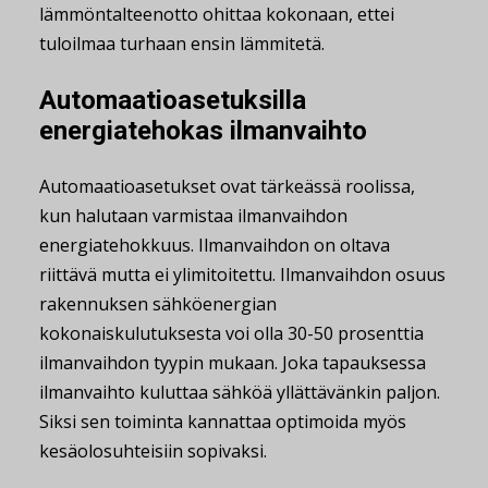
lämmöntalteenotto ohittaa kokonaan, ettei
tuloilmaa turhaan ensin lämmitetä.
Au­to­maa­tio­ase­tuk­sil­la
energiatehokas ilmanvaihto
Automaatioasetukset ovat tärkeässä roolissa,
kun halutaan varmistaa ilmanvaihdon
energiatehokkuus. Ilmanvaihdon on oltava
riittävä mutta ei ylimitoitettu. Ilmanvaihdon osuus
rakennuksen sähköenergian
kokonaiskulutuksesta voi olla 30-50 prosenttia
ilmanvaihdon tyypin mukaan. Joka tapauksessa
ilmanvaihto kuluttaa sähköä yllättävänkin paljon.
Siksi sen toiminta kannattaa optimoida myös
kesäolosuhteisiin sopivaksi.