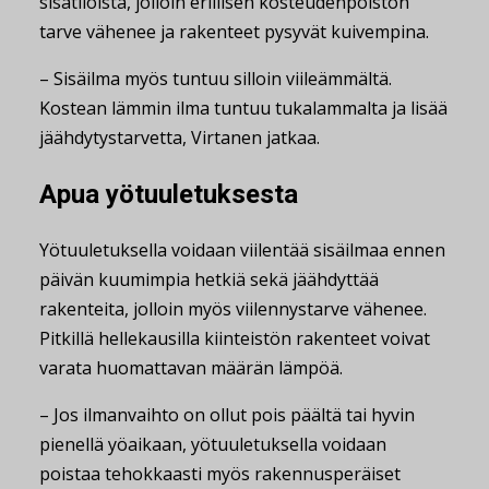
sisätiloista, jolloin erillisen kosteudenpoiston
tarve vähenee ja rakenteet pysyvät kuivempina.
– Sisäilma myös tuntuu silloin viileämmältä.
Kostean lämmin ilma tuntuu tukalammalta ja lisää
jäähdytystarvetta, Virtanen jatkaa.
Apua yötuuletuksesta
Yötuuletuksella voidaan viilentää sisäilmaa ennen
päivän kuumimpia hetkiä sekä jäähdyttää
rakenteita, jolloin myös viilennystarve vähenee.
Pitkillä hellekausilla kiinteistön rakenteet voivat
varata huomattavan määrän lämpöä.
– Jos ilmanvaihto on ollut pois päältä tai hyvin
pienellä yöaikaan, yötuuletuksella voidaan
poistaa tehokkaasti myös rakennusperäiset