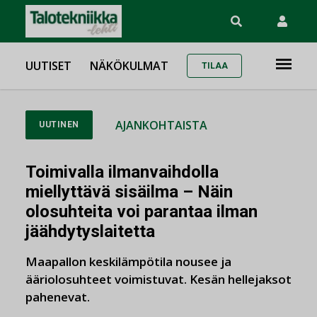
UUTISET
NÄKÖKULMAT
TILAA
AJANKOHTAISTA
UUTINEN
Toimivalla ilmanvaihdolla
miellyttävä sisäilma – Näin
olosuhteita voi parantaa ilman
jäähdytyslaitetta
Maapallon keskilämpötila nousee ja
ääriolosuhteet voimistuvat. Kesän hellejaksot
pahenevat.