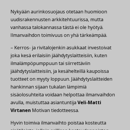
Nykyään aurinkosuojaus otetaan huomioon
uudisrakennusten arkkitehtuurissa, mutta
vanhassa talokannassa tästä ei ole hyötyä.
Ilmanvaihdon toimivuus on yhä tärkeämpää.
– Kerros- ja rivitalojenkin asukkaat investoivat
joka kesä erilaisiin jäähdytyslaitteisiin, kuten
ilmalämpöpumppuun tai siirrettäviin
jäähdytyslaitteisiin, ja kesähelteillä kaupoissa
tuotteet on myyty loppuun. Jäähdytyslaitteiden
hankinnan sijaan tukalan lämpimiä
sisäolosuhteita voidaan helpottaa ilmanvaihdon
avulla, muistuttaa asiantuntija
Veli-Matti
Virtanen
Motivan tiedotteessa.
Hyvin toimiva ilmanvaihto poistaa kosteutta