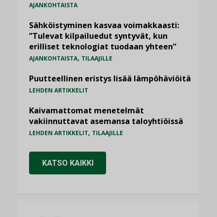
AJANKOHTAISTA
Sähköistyminen kasvaa voimakkaasti:
”Tulevat kilpailuedut syntyvät, kun
erilliset teknologiat tuodaan yhteen”
,
AJANKOHTAISTA
TILAAJILLE
Puutteellinen eristys lisää lämpöhäviöitä
LEHDEN ARTIKKELIT
Kaivamattomat menetelmät
vakiinnuttavat asemansa taloyhtiöissä
,
LEHDEN ARTIKKELIT
TILAAJILLE
KATSO KAIKKI