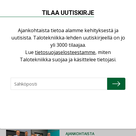
TILAA UUTISKIRJE
Ajankohtaista tietoa alamme kehityksestä ja
Jaa:
uutisista. Talotekniikka-lehden uutiskirjeellä on jo
yli 3000 tilaajaa.
Lue
tietosuojaselosteestamme
, miten
ENERGIATEHOKKUUS
ILMANVAIHTO
Talotekniikka suojaa ja käsittelee tietojasi.
RAKENTAMINEN
TALOTEKNIIKKA
Lue lisää
Katso kaikki
AJANKOHTAISTA