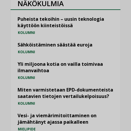
NÄKÖKULMIA
Puheista tekoihin – uusin teknologia
käyttöön kiinteistöissä
KOLUMNI
Sähköistäminen säästää euroja
KOLUMNI
Yli miljoona kotia on vailla toimivaa
ilmanvaihtoa
KOLUMNI
Miten varmistetaan EPD-dokumenteista
saatavien tietojen vertailukelpoisuus?
KOLUMNI
Vesi- ja viemärimitoittaminen on
jämähtänyt ajassa paikalleen
MIELIPIDE