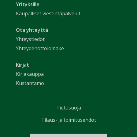
Yrityksille
Kaupalliset viestintäpalvelut
Ota yhteyttä
Yhteystiedot
Yhteydenottolomake
Kirjat
Kirjakauppa
Kustantamo
Tietosuoja
Tilaus- ja toimitusehdot