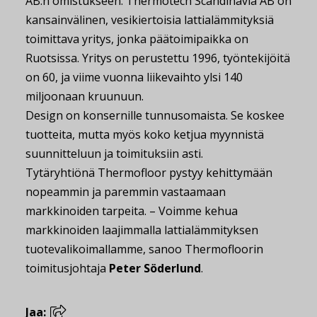
AB:n omistukseen. Thermotech Scandinavia AB on
kansainvälinen, vesikiertoisia lattialämmityksiä
toimittava yritys, jonka päätoimipaikka on
Ruotsissa. Yritys on perustettu 1996, työntekijöitä
on 60, ja viime vuonna liikevaihto ylsi 140
miljoonaan kruunuun.
Design on konsernille tunnusomaista. Se koskee
tuotteita, mutta myös koko ketjua myynnistä
suunnitteluun ja toimituksiin asti.
Tytäryhtiönä Thermofloor pystyy kehittymään
nopeammin ja paremmin vastaamaan
markkinoiden tarpeita. – Voimme kehua
markkinoiden laajimmalla lattialämmityksen
tuotevalikoimallamme, sanoo Thermofloorin
toimitusjohtaja
Peter Söderlund
.
Jaa: