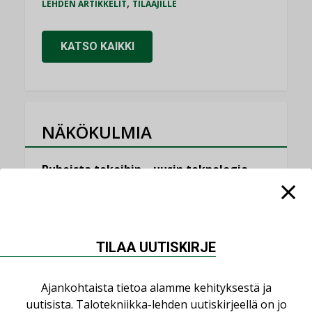
,
LEHDEN ARTIKKELIT
TILAAJILLE
KATSO KAIKKI
NÄKÖKULMIA
Puheista tekoihin – uusin teknologia
käyttöön kiinteistöissä
KOLUMNI
Sähköistäminen säästää euroja
TILAA UUTISKIRJE
KOLUMNI
Yli miljoona kotia on vailla toimivaa
Ajankohtaista tietoa alamme kehityksestä ja
ilmanvaihtoa
uutisista. Talotekniikka-lehden uutiskirjeellä on jo
KOLUMNI