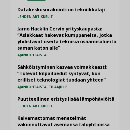
Datakeskusurakointi on tekniikkalaji
LEHDEN ARTIKKELIT
Jarno Hacklin Cervin yrityskaupasta:
”Asiakkaat hakevat kumppaneita, jotka
yhdistävät useita teknisiä osaamisalueita
saman katon alle”
AJANKOHTAISTA
Sähköistyminen kasvaa voimakkaasti:
”Tulevat kilpailuedut syntyvät, kun
erilliset teknologiat tuodaan yhteen”
,
AJANKOHTAISTA
TILAAJILLE
Puutteellinen eristys lisää lämpöhäviöitä
LEHDEN ARTIKKELIT
Kaivamattomat menetelmät
vakiinnuttavat asemansa taloyhtiöissä