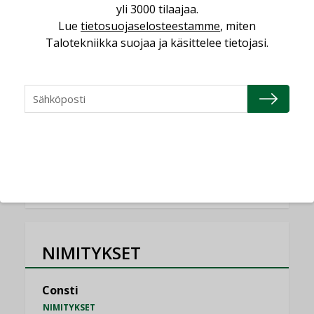
yli 3000 tilaajaa.
Lue
tietosuojaselosteestamme
, miten
Miten varmistetaan EPD-dokumenteista
saatavien tietojen vertailukelpoisuus?
Talotekniikka suojaa ja käsittelee tietojasi.
KOLUMNI
Vesi- ja viemärimitoittaminen on
jämähtänyt ajassa paikalleen
MIELIPIDE
KATSO KAIKKI
NIMITYKSET
Consti
NIMITYKSET