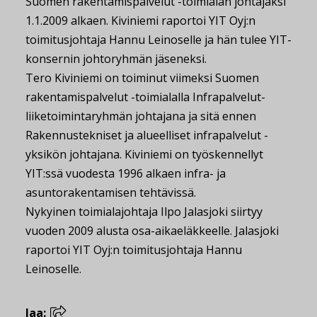
Suomen rakentamispalvelut -toimialan johtajaksi
1.1.2009 alkaen. Kiviniemi raportoi YIT Oyj:n
toimitusjohtaja Hannu Leinoselle ja hän tulee YIT-
konsernin johtoryhmän jäseneksi.
Tero Kiviniemi on toiminut viimeksi Suomen
rakentamispalvelut -toimialalla Infrapalvelut-
liiketoimintaryhmän johtajana ja sitä ennen
Rakennustekniset ja alueelliset infrapalvelut -
yksikön johtajana. Kiviniemi on työskennellyt
YIT:ssä vuodesta 1996 alkaen infra- ja
asuntorakentamisen tehtävissä.
Nykyinen toimialajohtaja Ilpo Jalasjoki siirtyy
vuoden 2009 alusta osa-aikaeläkkeelle. Jalasjoki
raportoi YIT Oyj:n toimitusjohtaja Hannu
Leinoselle.
Jaa: