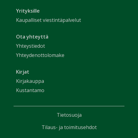
Yrityksille
Kaupalliset viestintäpalvelut
Ota yhteyttä
Yhteystiedot
Yhteydenottolomake
Kirjat
Kirjakauppa
Kustantamo
Tietosuoja
Tilaus- ja toimitusehdot