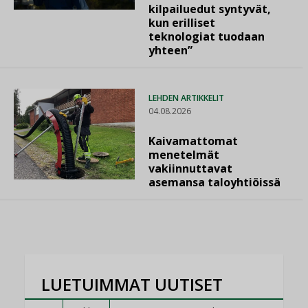
kilpailuedut syntyvät,
kun erilliset
teknologiat tuodaan
yhteen”
LEHDEN ARTIKKELIT
04.08.2026
Kaivamattomat
menetelmät
vakiinnuttavat
asemansa taloyhtiöissä
LUETUIMMAT UUTISET