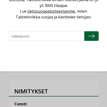
KOLUMNI
yli 3000 tilaajaa.
Lue
tietosuojaselosteestamme
, miten
Miten varmistetaan EPD-dokumenteista
Talotekniikka suojaa ja käsittelee tietojasi.
saatavien tietojen vertailukelpoisuus?
KOLUMNI
Vesi- ja viemärimitoittaminen on
jämähtänyt ajassa paikalleen
MIELIPIDE
KATSO KAIKKI
NIMITYKSET
Consti