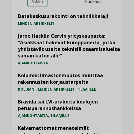
Viikko
Kuukausi
Datakeskusurakointi on tekniikkalaji
LEHDEN ARTIKKELIT
Jarno Hacklin Cervin yrityskaupasta:
”Asiakkaat hakevat kumppaneita, jotka
yhdistävät useita teknisiä osaamisalueita
saman katon alle”
AJANKOHTAISTA
Kolumni: Ilmastonmuutos muuttaa
rakennusten korjaustarpeita
,
,
KOLUMNI
LEHDEN ARTIKKELIT
TILAAJILLE
Bravida sai LVI-urakoita koulujen
perusparannushankkeissa
,
AJANKOHTAISTA
TILAAJILLE
Kaivamattomat menetelmät