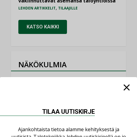
vakiinnuttavat asemansa taloyhtiöissä
,
LEHDEN ARTIKKELIT
TILAAJILLE
KATSO KAIKKI
NÄKÖKULMIA
Puheista tekoihin – uusin teknologia
käyttöön kiinteistöissä
KOLUMNI
Sähköistäminen säästää euroja
TILAA UUTISKIRJE
KOLUMNI
Yli miljoona kotia on vailla toimivaa
Ajankohtaista tietoa alamme kehityksestä ja
ilmanvaihtoa
uutisista. Talotekniikka-lehden uutiskirjeellä on jo