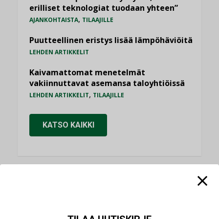
erilliset teknologiat tuodaan yhteen”
,
AJANKOHTAISTA
TILAAJILLE
Puutteellinen eristys lisää lämpöhäviöitä
LEHDEN ARTIKKELIT
Kaivamattomat menetelmät
vakiinnuttavat asemansa taloyhtiöissä
,
LEHDEN ARTIKKELIT
TILAAJILLE
KATSO KAIKKI
NÄKÖKULMIA
Puheista tekoihin – uusin teknologia