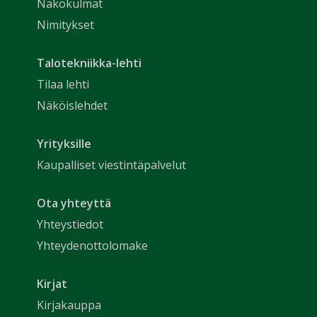
Näkökulmat
Nimitykset
Talotekniikka-lehti
Tilaa lehti
Näköislehdet
Yrityksille
Kaupalliset viestintäpalvelut
Ota yhteyttä
Yhteystiedot
Yhteydenottolomake
Kirjat
Kirjakauppa