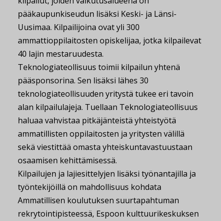
kilpailut, joiden vaikutusalueena on
pääkaupunkiseudun lisäksi Keski- ja Länsi-
Uusimaa. Kilpailijoina ovat yli 300
ammattioppilaitosten opiskelijaa, jotka kilpailevat
40 lajin mestaruudesta.
Teknologiateollisuus toimii kilpailun yhtenä
pääsponsorina. Sen lisäksi lähes 30
teknologiateollisuuden yritystä tukee eri tavoin
alan kilpailulajeja. Tuellaan Teknologiateollisuus
haluaa vahvistaa pitkäjänteistä yhteistyötä
ammatillisten oppilaitosten ja yritysten välillä
sekä viestittää omasta yhteiskuntavastuustaan
osaamisen kehittämisessä.
Kilpailujen ja lajiesittelyjen lisäksi työnantajilla ja
työntekijöillä on mahdollisuus kohdata
Ammatillisen koulutuksen suurtapahtuman
rekrytointipisteessä, Espoon kulttuurikeskuksen