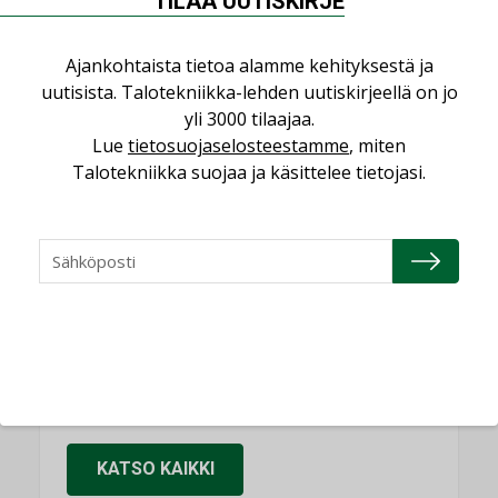
TILAA UUTISKIRJE
käyttöön kiinteistöissä
KOLUMNI
Ajankohtaista tietoa alamme kehityksestä ja
Sähköistäminen säästää euroja
uutisista. Talotekniikka-lehden uutiskirjeellä on jo
KOLUMNI
yli 3000 tilaajaa.
Lue
tietosuojaselosteestamme
, miten
Yli miljoona kotia on vailla toimivaa
Talotekniikka suojaa ja käsittelee tietojasi.
ilmanvaihtoa
KOLUMNI
Miten varmistetaan EPD-dokumenteista
saatavien tietojen vertailukelpoisuus?
KOLUMNI
Vesi- ja viemärimitoittaminen on
jämähtänyt ajassa paikalleen
MIELIPIDE
KATSO KAIKKI