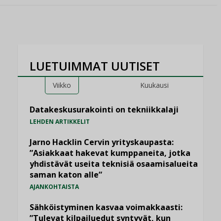
LUETUIMMAT UUTISET
Viikko
Kuukausi
Datakeskusurakointi on tekniikkalaji
LEHDEN ARTIKKELIT
Jarno Hacklin Cervin yrityskaupasta:
”Asiakkaat hakevat kumppaneita, jotka
yhdistävät useita teknisiä osaamisalueita
saman katon alle”
AJANKOHTAISTA
Sähköistyminen kasvaa voimakkaasti:
”Tulevat kilpailuedut syntyvät, kun