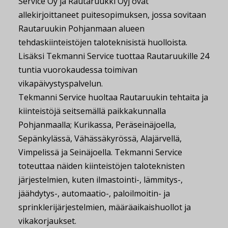
Service Oy ja Rautaruukki Oyj ovat
allekirjoittaneet puitesopimuksen, jossa sovitaan
Rautaruukin Pohjanmaan alueen
tehdaskiinteistöjen taloteknisistä huolloista.
Lisäksi Tekmanni Service tuottaa Rautaruukille 24
tuntia vuorokaudessa toimivan
vikapäivystyspalvelun.
Tekmanni Service huoltaa Rautaruukin tehtaita ja
kiinteistöjä seitsemällä paikkakunnalla
Pohjanmaalla; Kurikassa, Peräseinäjoella,
Sepänkylässä, Vähässäkyrössä, Alajärvellä,
Vimpelissä ja Seinäjoella. Tekmanni Service
toteuttaa näiden kiinteistöjen taloteknisten
järjestelmien, kuten ilmastointi-, lämmitys-,
jäähdytys-, automaatio-, paloilmoitin- ja
sprinklerijärjestelmien, määräaikaishuollot ja
vikakorjaukset.