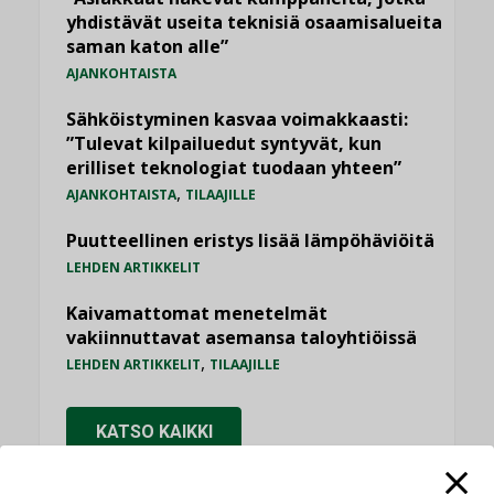
yhdistävät useita teknisiä osaamisalueita
saman katon alle”
AJANKOHTAISTA
Sähköistyminen kasvaa voimakkaasti:
”Tulevat kilpailuedut syntyvät, kun
erilliset teknologiat tuodaan yhteen”
,
AJANKOHTAISTA
TILAAJILLE
Puutteellinen eristys lisää lämpöhäviöitä
LEHDEN ARTIKKELIT
Kaivamattomat menetelmät
vakiinnuttavat asemansa taloyhtiöissä
,
LEHDEN ARTIKKELIT
TILAAJILLE
KATSO KAIKKI