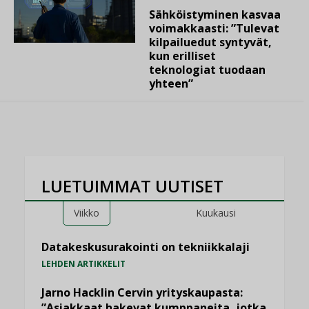
Sähköistyminen kasvaa
voimakkaasti: ”Tulevat
kilpailuedut syntyvät,
kun erilliset
teknologiat tuodaan
yhteen”
LUETUIMMAT UUTISET
Viikko
Kuukausi
Datakeskusurakointi on tekniikkalaji
LEHDEN ARTIKKELIT
Jarno Hacklin Cervin yrityskaupasta:
”Asiakkaat hakevat kumppaneita, jotka