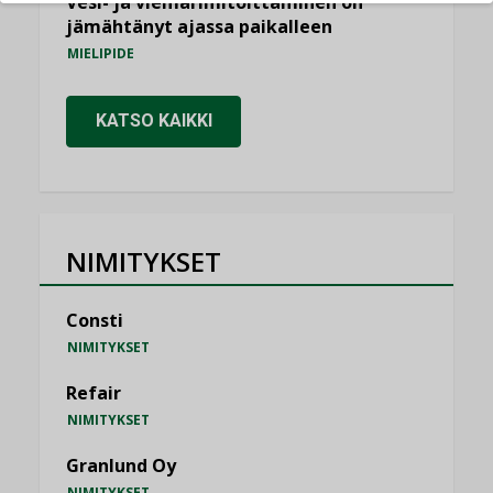
Vesi- ja viemärimitoittaminen on
jämähtänyt ajassa paikalleen
MIELIPIDE
KATSO KAIKKI
NIMITYKSET
Consti
NIMITYKSET
Refair
NIMITYKSET
Granlund Oy
NIMITYKSET