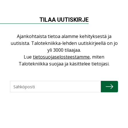
NÄKÖKULMIA
TILAA UUTISKIRJE
Puheista tekoihin – uusin teknologia
Ajankohtaista tietoa alamme kehityksestä ja
käyttöön kiinteistöissä
uutisista. Talotekniikka-lehden uutiskirjeellä on jo
KOLUMNI
yli 3000 tilaajaa.
Lue
tietosuojaselosteestamme
, miten
Sähköistäminen säästää euroja
Talotekniikka suojaa ja käsittelee tietojasi.
KOLUMNI
Yli miljoona kotia on vailla toimivaa
ilmanvaihtoa
KOLUMNI
Miten varmistetaan EPD-dokumenteista
saatavien tietojen vertailukelpoisuus?
KOLUMNI