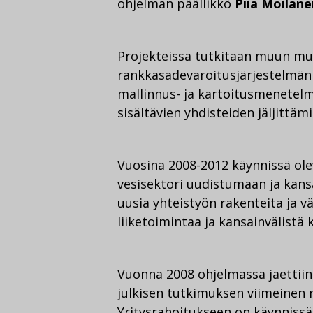
ohjelman päällikkö
Piia Moilane
Projekteissa tutkitaan muun mua
rankkasadevaroitusjärjestelmän k
mallinnus- ja kartoitusmenetelm
sisältävien yhdisteiden jäljittäm
Vuosina 2008-2012 käynnissä ole
vesisektori uudistumaan ja kans
uusia yhteistyön rakenteita ja v
liiketoimintaa ja kansainvälistä k
Vuonna 2008 ohjelmassa jaettii
julkisen tutkimuksen viimeinen 
Yritysrahoitukseen on käynnissä