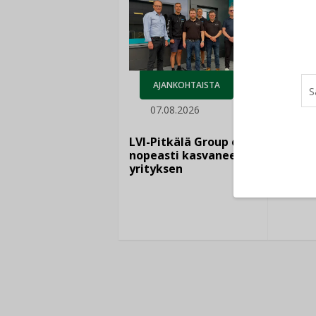
AJANKOHTAISTA
07.08.2026
LEH
06.
LVI-Pitkälä Group osti
nopeasti kasvaneen
yrityksen
Puutte
lisää 