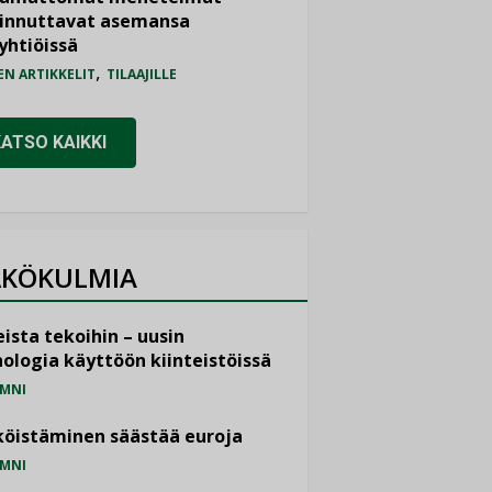
iinnuttavat asemansa
yhtiöissä
,
EN ARTIKKELIT
TILAAJILLE
KATSO KAIKKI
KÖKULMIA
ista tekoihin – uusin
ologia käyttöön kiinteistöissä
MNI
öistäminen säästää euroja
MNI