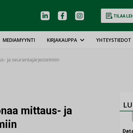
TILAA LE
MEDIAMYYNTI
KIRJAKAUPPA
YHTEYSTIEDOT
s- ja seurantajärjestelmiin
LU
onaa mittaus- ja
miin
Data