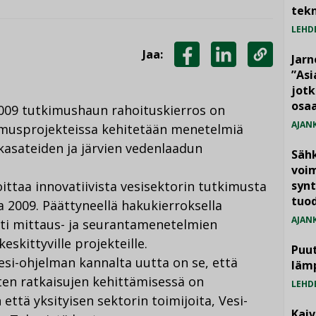
tekn
LEHD
Jaa:
Jarn
JAA
JAA
KOPIOI
”As
jotk
FACEBOOKISSA
LINKEDINISSÄ
LINKKI
osaa
009 tutkimushaun rahoituskierros on
AJAN
kimusprojekteissa kehitetään menetelmiä
asateiden ja järvien vedenlaadun
Säh
voim
ittaa innovatiivista vesisektorin tutkimusta
synt
tuo
a 2009. Päättyneellä hakukierroksella
AJAN
sti mittaus- ja seurantamenetelmien
skittyville projekteille.
Puut
esi-ohjelman kannalta uutta on se, että
läm
ten ratkaisujen kehittämisessä on
LEHD
 että yksityisen sektorin toimijoita, Vesi-
Kai