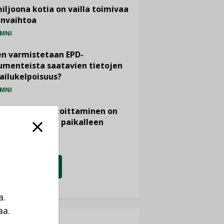
miljoona kotia on vailla toimivaa
anvaihtoa
MNI
n varmistetaan EPD-
menteista saatavien tietojen
ailukelpoisuus?
MNI
- ja viemärimitoittaminen on
htänyt ajassa paikalleen
PIDE
KATSO KAIKKI
a.
aa.