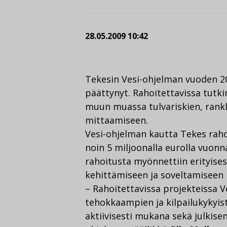
28.05.2009 10:42
Tekesin Vesi-ohjelman vuoden 2
päättynyt. Rahoitettavissa tut
muun muassa tulvariskien, rankk
mittaamiseen.
Vesi-ohjelman kautta Tekes raho
noin 5 miljoonalla eurolla vuonn
rahoitusta myönnettiin erityise
kehittämiseen ja soveltamiseen ke
– Rahoitettavissa projekteissa V
tehokkaampien ja kilpailukykyis
aktiivisesti mukana sekä julkisen