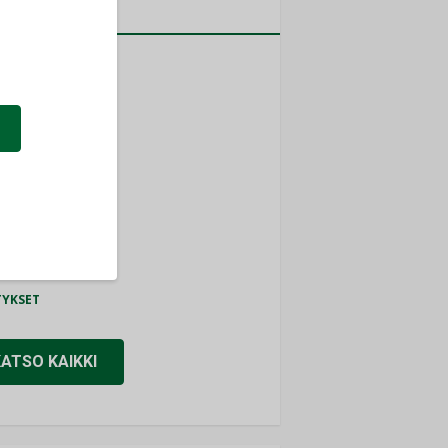
a
MITYKSET
ti
TYKSET
ir
TYKSET
nlund Oy
TYKSET
eider Electric
TYKSET
KATSO KAIKKI