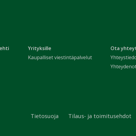
ehti
Yrityksille
Ota yhtey
Kaupalliset viestintäpalvelut
Yhteystied
Yhteydeno
Tietosuoja
Tilaus- ja toimitusehdot