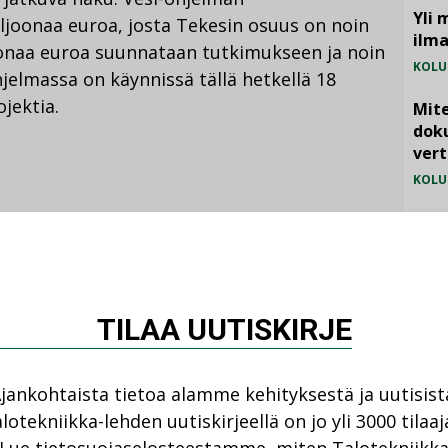
Yli 
joonaa euroa, josta Tekesin osuus on noin
ilm
joonaa euroa suunnataan tutkimukseen ja noin
KOLU
hjelmassa on käynnissä tällä hetkellä 18
jektia.
Mite
doku
vert
KOLU
Vesi
jämä
MIELI
TILAA UUTISKIRJE
Katso kaikki
jankohtaista tietoa alamme kehityksestä ja uutisist
lotekniikka-lehden uutiskirjeellä on jo yli 3000 tilaaj