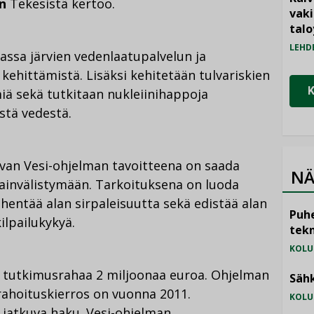
n
Tekesistä kertoo.
vak
talo
LEHD
ssa järvien vedenlaatupalvelun ja
ehittämistä. Lisäksi kehitetään tulvariskien
iä sekä tutkitaan nukleiinihappoja
istä vedestä.
van Vesi-ohjelman tavoitteena on saada
NÄ
ainvälistymään. Tarkoituksena on luoda
ähentää alan sirpaleisuutta sekä edistää alan
Puhe
ilpailukykyä.
tekn
KOLU
n tutkimusrahaa 2 miljoonaa euroa. Ohjelman
Sähk
rahoituskierros on vuonna 2011.
KOLU
 jatkuva haku. Vesi-ohjelman