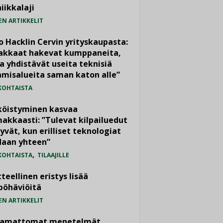
iikkalaji
EN ARTIKKELIT
o Hacklin Cervin yrityskaupasta:
iakkaat hakevat kumppaneita,
a yhdistävät useita teknisiä
misalueita saman katon alle”
KOHTAISTA
köistyminen kasvaa
akkaasti: ”Tulevat kilpailuedut
yvät, kun erilliset teknologiat
daan yhteen”
,
KOHTAISTA
TILAAJILLE
teellinen eristys lisää
pöhäviöitä
EN ARTIKKELIT
vamattomat menetelmät