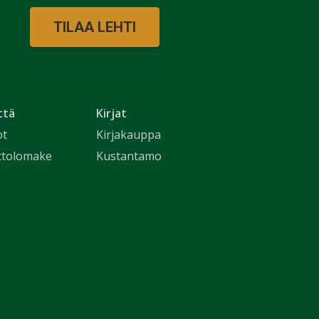
TILAA LEHTI
ttä
Kirjat
ot
Kirjakauppa
ttolomake
Kustantamo