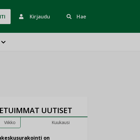
Kirjaudu
Hae
HTI
ETUIMMAT UUTISET
Viikko
Kuukausi
keskusurakointi on