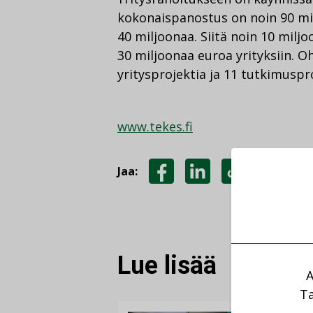
kokonaispanostus on noin 90 mil
40 miljoonaa. Siitä noin 10 mil
30 miljoonaa euroa yrityksiin. O
yritysprojektia ja 11 tutkimuspro
www.tekes.fi
Jaa:
JAA
JAA
KOPIOI
FACEBOOKISSA
LINKEDINISSÄ
LINKKI
Lue lisää
A
Ta