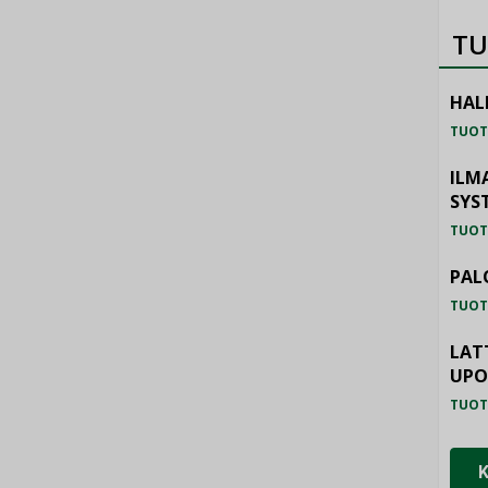
TU
HAL
TUOT
ILM
SYS
TUOT
PAL
TUOT
LAT
UP
TUOT