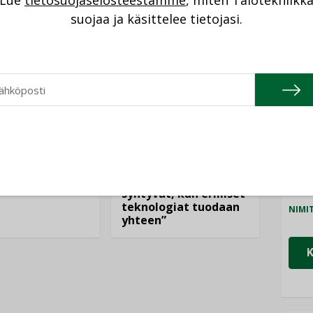
Lue
tietosuojaselosteestamme
, miten Talotekniikk
NI
suojaa ja käsittelee tietojasi.
Cons
NIMI
Refa
AJANKOHTAISTA
NIMI
DEN ARTIKKELIT
05.08.2026
08.2026
Gra
Sähköistyminen
NIMI
kasvaa voimakkaasti:
ellinen eristys
”Tulevat kilpailuedut
lämpöhäviöitä
Schn
syntyvät, kun erilliset
teknologiat tuodaan
NIMI
yhteen”