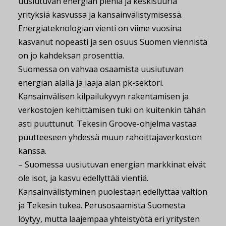
uusiutuvan energian pieniä ja keskisuuria
yrityksiä kasvussa ja kansainvälistymisessä.
Energiateknologian vienti on viime vuosina
kasvanut nopeasti ja sen osuus Suomen viennistä
on jo kahdeksan prosenttia.
Suomessa on vahvaa osaamista uusiutuvan
energian alalla ja laaja alan pk-sektori.
Kansainvälisen kilpailukyvyn rakentamisen ja
verkostojen kehittämisen tuki on kuitenkin tähän
asti puuttunut. Tekesin Groove-ohjelma vastaa
puutteeseen yhdessä muun rahoittajaverkoston
kanssa.
– Suomessa uusiutuvan energian markkinat eivät
ole isot, ja kasvu edellyttää vientiä.
Kansainvälistyminen puolestaan edellyttää valtion
ja Tekesin tukea. Perusosaamista Suomesta
löytyy, mutta laajempaa yhteistyötä eri yritysten