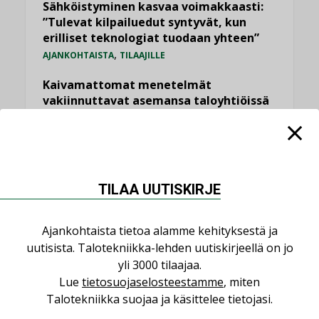
Sähköistyminen kasvaa voimakkaasti:
”Tulevat kilpailuedut syntyvät, kun
erilliset teknologiat tuodaan yhteen”
,
AJANKOHTAISTA
TILAAJILLE
Kaivamattomat menetelmät
vakiinnuttavat asemansa taloyhtiöissä
,
LEHDEN ARTIKKELIT
TILAAJILLE
Valaistusasiantuntija: ”Talotekniikan
pitäisi helpottaa arkea, ei monimutkaistaa
sitä”
TILAA UUTISKIRJE
,
LEHDEN ARTIKKELIT
TILAAJILLE
Ajankohtaista tietoa alamme kehityksestä ja
KATSO KAIKKI
uutisista. Talotekniikka-lehden uutiskirjeellä on jo
yli 3000 tilaajaa.
Lue
tietosuojaselosteestamme
, miten
Talotekniikka suojaa ja käsittelee tietojasi.