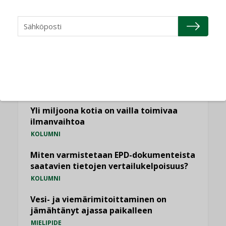
NÄKÖKULMIA
Puheista tekoihin – uusin teknologia
käyttöön kiinteistöissä
KOLUMNI
Sähköistäminen säästää euroja
KOLUMNI
Yli miljoona kotia on vailla toimivaa
ilmanvaihtoa
KOLUMNI
Miten varmistetaan EPD-dokumenteista
saatavien tietojen vertailukelpoisuus?
KOLUMNI
Vesi- ja viemärimitoittaminen on
jämähtänyt ajassa paikalleen
MIELIPIDE