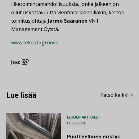
liiketoimintamahdollisuuksia, jonka jälkeen on
ollut uskottavuutta vientimarkkinoillakin, kertoo
toimitusjohtaja
Jarmo Saaranen
VNT
Management Oy:stä.
www.tekes.fi/groove
Jaa:
Lue lisää
Katso kaikki
LEHDEN ARTIKKELIT
06.08.2026
Puutteellinen eristys