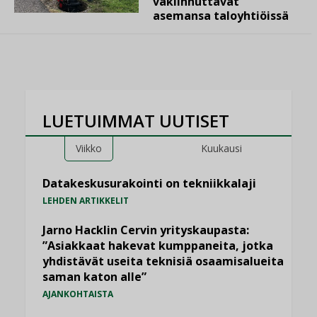
vakiinnuttavat
asemansa taloyhtiöissä
LUETUIMMAT UUTISET
Viikko
Kuukausi
Datakeskusurakointi on tekniikkalaji
LEHDEN ARTIKKELIT
Jarno Hacklin Cervin yrityskaupasta:
”Asiakkaat hakevat kumppaneita, jotka
yhdistävät useita teknisiä osaamisalueita
saman katon alle”
AJANKOHTAISTA