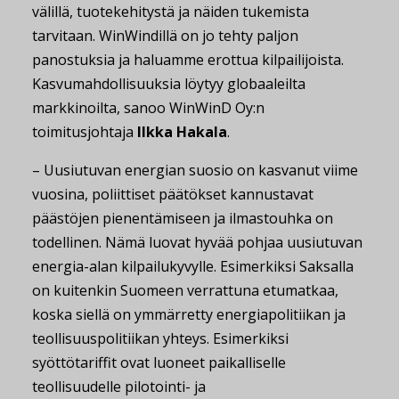
välillä, tuotekehitystä ja näiden tukemista
tarvitaan. WinWindillä on jo tehty paljon
panostuksia ja haluamme erottua kilpailijoista.
Kasvumahdollisuuksia löytyy globaaleilta
markkinoilta, sanoo WinWinD Oy:n
toimitusjohtaja
Ilkka Hakala
.
– Uusiutuvan energian suosio on kasvanut viime
vuosina, poliittiset päätökset kannustavat
päästöjen pienentämiseen ja ilmastouhka on
todellinen. Nämä luovat hyvää pohjaa uusiutuvan
energia-alan kilpailukyvylle. Esimerkiksi Saksalla
on kuitenkin Suomeen verrattuna etumatkaa,
koska siellä on ymmärretty energiapolitiikan ja
teollisuuspolitiikan yhteys. Esimerkiksi
syöttötariffit ovat luoneet paikalliselle
teollisuudelle pilotointi- ja