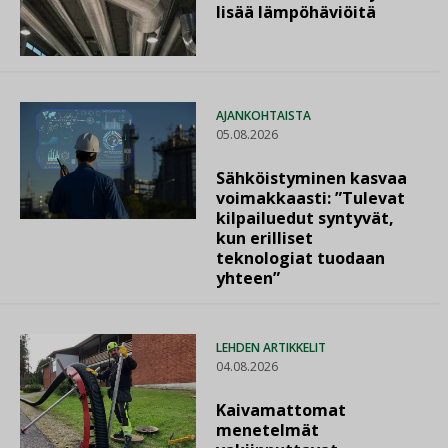
lisää lämpöhäviöitä
AJANKOHTAISTA
05.08.2026
Sähköistyminen kasvaa
voimakkaasti: ”Tulevat
kilpailuedut syntyvät,
kun erilliset
teknologiat tuodaan
yhteen”
LEHDEN ARTIKKELIT
04.08.2026
Kaivamattomat
menetelmät