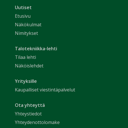
Uutiset
Etusivu
Näkökulmat
Nimitykset
Talotekniikka-lehti
Tilaa lehti
Näköislehdet
Yrityksille
Kaupalliset viestintäpalvelut
Ota yhteyttä
Yhteystiedot
Yhteydenottolomake