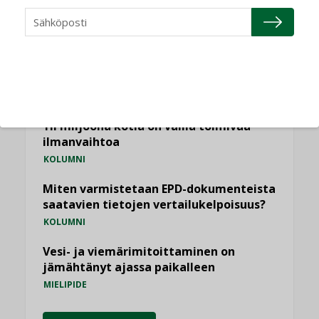
Puheista tekoihin – uusin teknologia
käyttöön kiinteistöissä
KOLUMNI
Sähköistäminen säästää euroja
KOLUMNI
Yli miljoona kotia on vailla toimivaa
ilmanvaihtoa
KOLUMNI
Miten varmistetaan EPD-dokumenteista
saatavien tietojen vertailukelpoisuus?
KOLUMNI
Vesi- ja viemärimitoittaminen on
jämähtänyt ajassa paikalleen
MIELIPIDE