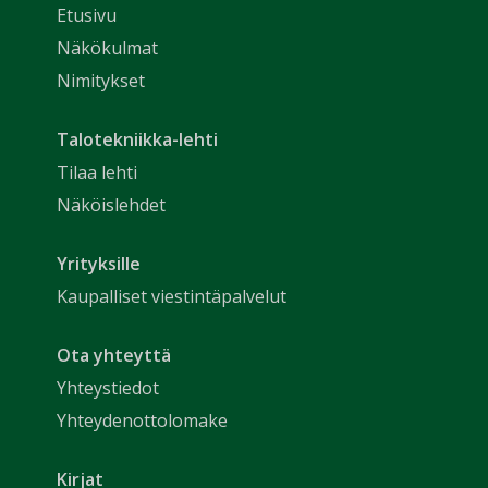
Etusivu
Näkökulmat
Nimitykset
Talotekniikka-lehti
Tilaa lehti
Näköislehdet
Yrityksille
Kaupalliset viestintäpalvelut
Ota yhteyttä
Yhteystiedot
Yhteydenottolomake
Kirjat