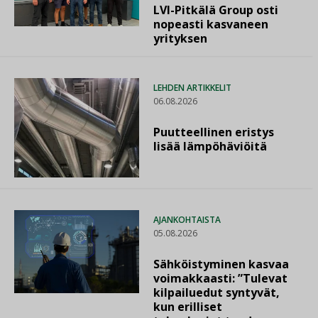
LVI-Pitkälä Group osti
nopeasti kasvaneen
yrityksen
LEHDEN ARTIKKELIT
06.08.2026
Puutteellinen eristys
lisää lämpöhäviöitä
AJANKOHTAISTA
05.08.2026
Sähköistyminen kasvaa
voimakkaasti: ”Tulevat
kilpailuedut syntyvät,
kun erilliset