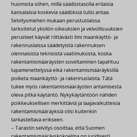
huomiota siihen, millä säädöstasolla erilaisia
kansalaisia koskevia säädöksiä tulisi antaa.
Selvitysmiehen mukaan perustuslaissa
tarkoitetut yksilön oikeuksien ja velvollisuuksien
perusteet käyvät riittävästi ilmi maankäyttö- ja
rakennuslaissa säädetyistä rakennuksen
olennaisista teknisistä vaatimuksista, koska
rakentamismääräysten soveltaminen tapahtuu
lupamenettelyssä eikä rakentamismääräyksillä
poiketa maankäyttö- ja rakennuslaista. Tätä
tukee myös rakentamismääräysten antamisesta
oleva pitkä käytäntö. Nykykäytäntöön nähden
poikkeuksellisen merkittäviä ja laajavaikutteisia
rakentamismääräyksiä olisi kuitenkin
tarkasteltava erikseen.
– Tarastin selvitys osoittaa, että Suomen
rakentamismääräyskokoelma on juridisesti