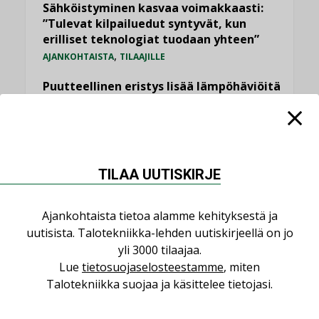
Sähköistyminen kasvaa voimakkaasti:
”Tulevat kilpailuedut syntyvät, kun
erilliset teknologiat tuodaan yhteen”
,
AJANKOHTAISTA
TILAAJILLE
Puutteellinen eristys lisää lämpöhäviöitä
LEHDEN ARTIKKELIT
Kaivamattomat menetelmät
vakiinnuttavat asemansa taloyhtiöissä
,
LEHDEN ARTIKKELIT
TILAAJILLE
TILAA UUTISKIRJE
KATSO KAIKKI
Ajankohtaista tietoa alamme kehityksestä ja
uutisista. Talotekniikka-lehden uutiskirjeellä on jo
yli 3000 tilaajaa.
Lue
tietosuojaselosteestamme
, miten
Talotekniikka suojaa ja käsittelee tietojasi.
NÄKÖKULMIA