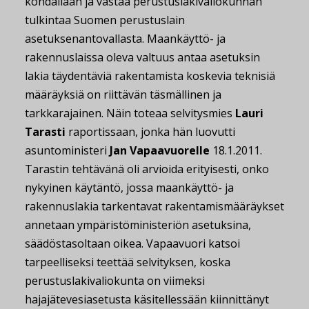
kohdallaan ja vastaa perustuslakivaliokunnan
tulkintaa Suomen perustuslain
asetuksenantovallasta. Maankäyttö- ja
rakennuslaissa oleva valtuus antaa asetuksin
lakia täydentäviä rakentamista koskevia teknisiä
määräyksiä on riittävän täsmällinen ja
tarkkarajainen. Näin toteaa selvitysmies
Lauri
Tarasti
raportissaan, jonka hän luovutti
asuntoministeri
Jan Vapaavuorelle
18.1.2011.
Tarastin tehtävänä oli arvioida erityisesti, onko
nykyinen käytäntö, jossa maankäyttö- ja
rakennuslakia tarkentavat rakentamismääräykset
annetaan ympäristöministeriön asetuksina,
säädöstasoltaan oikea. Vapaavuori katsoi
tarpeelliseksi teettää selvityksen, koska
perustuslakivaliokunta on viimeksi
hajajätevesiasetusta käsitellessään kiinnittänyt