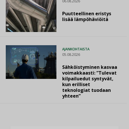
06.08.2026
Puutteellinen eristys
lisää lämpöhäviöitä
AJANKOHTAISTA
05.08.2026
Sähköistyminen kasvaa
voimakkaasti: ”Tulevat
kilpailuedut syntyvät,
kun erilliset
teknologiat tuodaan
yhteen”