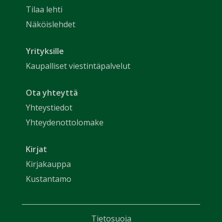
Tilaa lehti
Näköislehdet
Yrityksille
Kaupalliset viestintäpalvelut
Ota yhteyttä
Yhteystiedot
Yhteydenottolomake
Kirjat
Kirjakauppa
Kustantamo
Tietosuoja