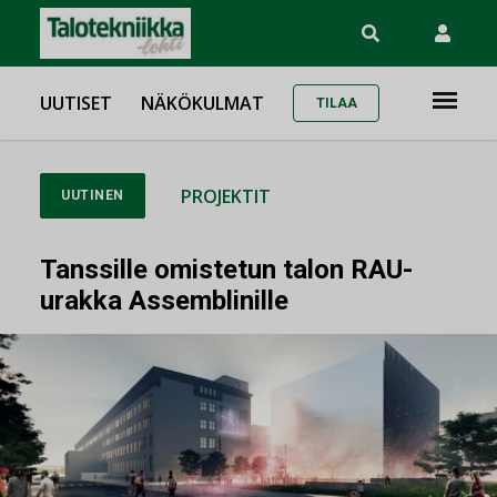
UUTISET
NÄKÖKULMAT
TILAA
PROJEKTIT
UUTINEN
Tanssille omistetun talon RAU-
urakka Assemblinille