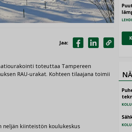
Puut
läm
LEHD
Jaa:
JAA
JAA
KOPIOI
FACEBOOKISSA
LINKEDINISSÄ
LINKKI
atiourakointi toteuttaa Tampereen
NÄ
ksen RAU-urakat. Kohteen tilaajana toimii
Puhe
tekn
KOLU
Sähk
KOLU
neljän kiinteistön koulukeskus