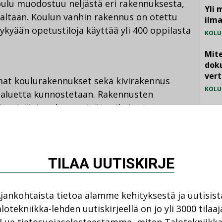
Koulu muodostuu neljästä eri rakennuksesta,
Yli 
altaan. Koulun vanhin rakennus on otettu
ilm
kyään opetustiloja käyttää yli 400 oppilasta
KOLU
Mite
doku
vert
at koulurakennukset sekä kivirakennus
KOLU
-aluetta kunnostetaan. Rakennusten
ömetriä, ja rakennustyöt vaiheistetaan
Vesi
3 väliselle ajalle.
jämä
MIELI
 rakenteet ja järjestelmät uusitaan ja osa
TILAA UUTISKIRJE
teutuksessa kiinnitetään huomiota
atkaisuissa otetaan huomioon rakennusten
jankohtaista tietoa alamme kehityksestä ja uutisist
 kohteiden vanhat kaakeliuunit säilytetään,
lotekniikka-lehden uutiskirjeellä on jo yli 3000 tilaaj
parannetaan.