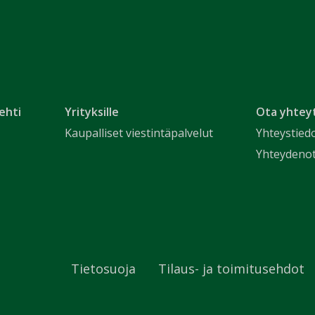
ehti
Yrityksille
Ota yhtey
Kaupalliset viestintäpalvelut
Yhteystied
Yhteydeno
Tietosuoja
Tilaus- ja toimitusehdot