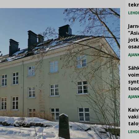
tekn
LEHD
Jarn
”As
jotk
osaa
AJAN
Säh
voim
synt
tuo
AJAN
Kai
vak
talo
LEHD