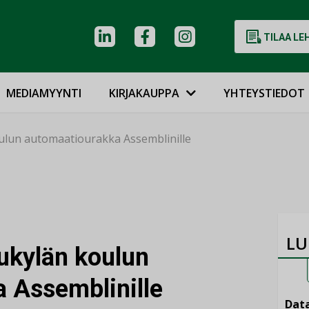
TILAA LE
MEDIAMYYNTI
KIRJAKAUPPA
YHTEYSTIEDOT
lun automaatiourakka Assemblinille
LU
kylän koulun
 Assemblinille
Data