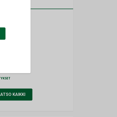
a
MITYKSET
ti
TYKSET
ir
TYKSET
nlund Oy
TYKSET
eider Electric
TYKSET
KATSO KAIKKI