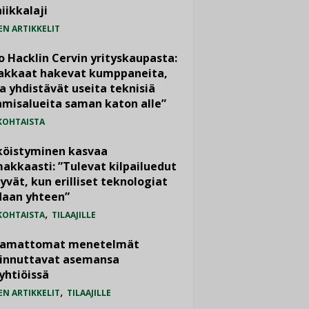
iikkalaji
EN ARTIKKELIT
o Hacklin Cervin yrityskaupasta:
iakkaat hakevat kumppaneita,
a yhdistävät useita teknisiä
misalueita saman katon alle”
KOHTAISTA
köistyminen kasvaa
akkaasti: ”Tulevat kilpailuedut
yvät, kun erilliset teknologiat
daan yhteen”
,
KOHTAISTA
TILAAJILLE
vamattomat menetelmät
iinnuttavat asemansa
yhtiöissä
,
EN ARTIKKELIT
TILAAJILLE