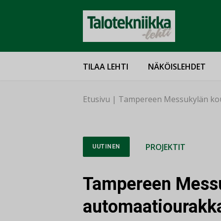
TILAA LEHTI
NÄKÖISLEHDET
Etusivu
|
Tampereen Messukylän kou
PROJEKTIT
UUTINEN
Tampereen Messu
automaatiourakka