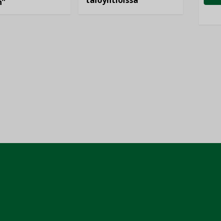
taloyhtiöissä
n”