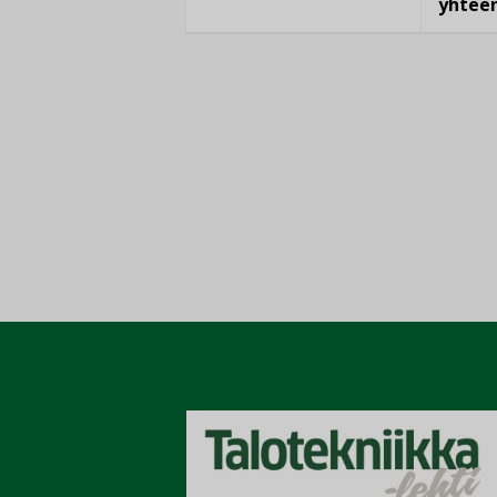
yhtee