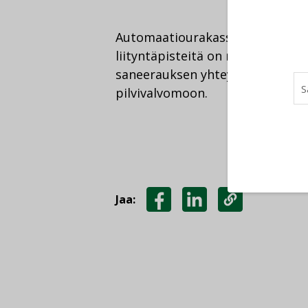
Automaatiourakassa uusitaan kaik
liityntäpisteitä on melkein 500 
saneerauksen yhteydessä Assem
pilvivalvomoon.
Jaa:
JAA
JAA
KOPIOI
FACEBOOKISSA
LINKEDINISSÄ
LINKKI