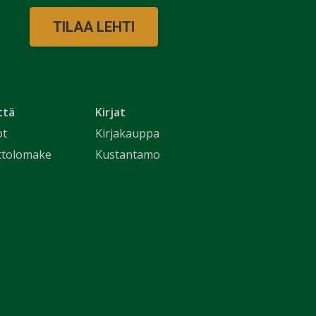
TILAA LEHTI
ttä
Kirjat
ot
Kirjakauppa
ttolomake
Kustantamo