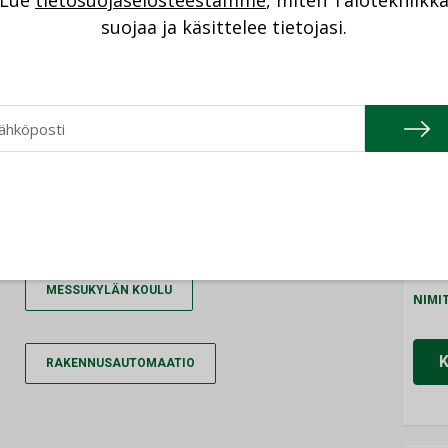
Lue
tietosuojaselosteestamme
, miten Talotekniikk
NI
suojaa ja käsittelee tietojasi.
ki viisi alakeskusta, ja fyysisiä
Cons
kappaletta. Koulurakennukset liitetään
NIMI
blinin ylläpitämään Tampereen kaupungin
Refa
NIMI
Gra
AUTOMAATIOURAKKA
NIMI
Schn
MESSUKYLÄN KOULU
NIMI
RAKENNUSAUTOMAATIO