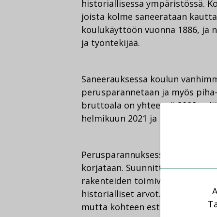
historiallisessa ympäristössä. 
joista kolme saneerataan kautta
koulukäyttöön vuonna 1886, ja ny
ja työntekijää.
Saneerauksessa koulun vanhimm
perusparannetaan ja myös piha
bruttoala on yhteensä 2908 neli
helmikuun 2021 ja marraskuun 202
Perusparannuksessa vanhentuneet
korjataan. Suunnittelussa ja to
rakenteiden toimivuuteen, ja r
A
historialliset arvot. Esimerkiksi
Ta
mutta kohteen esteettömyyttä 