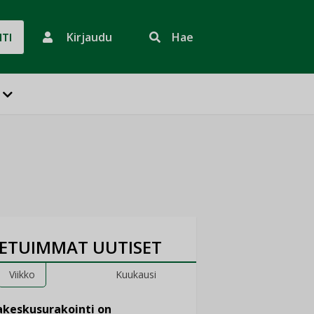
Kirjaudu
Hae
HTI
ETUIMMAT UUTISET
Viikko
Kuukausi
keskusurakointi on