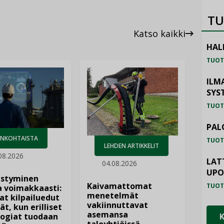
TU
Katso kaikki
HAL
TUOT
ILM
SYS
TUOT
PAL
ANKOHTAISTA
TUOT
LEHDEN ARTIKKELIT
08.2026
LAT
04.08.2026
UP
istyminen
Kaivamattomat
TUOT
 voimakkaasti:
menetelmät
at kilpailuedut
vakiinnuttavat
ät, kun erilliset
asemansa
ogiat tuodaan