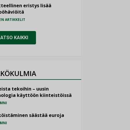
teellinen eristys lisää
pöhäviöitä
EN ARTIKKELIT
KATSO KAIKKI
KÖKULMIA
ista tekoihin – uusin
ologia käyttöön kiinteistöissä
MNI
öistäminen säästää euroja
MNI