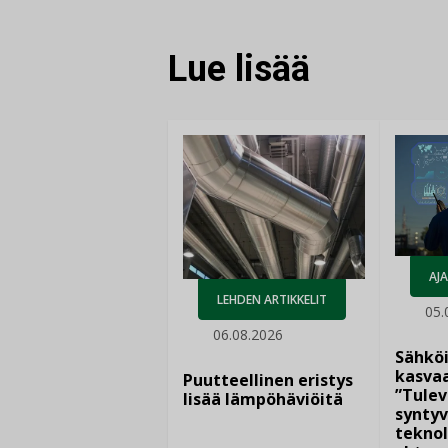
Lue lisää
AJ
LEHDEN ARTIKKELIT
05.
06.08.2026
Sähkö
kasvaa
Puutteellinen eristys
”Tulev
lisää lämpöhäviöitä
syntyv
teknol