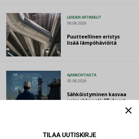
LEHDEN ARTIKKELIT
06.08.2026
Puutteellinen eristys
lisää lämpöhäviöitä
AJANKOHTAISTA
05.08.2026
Sähköistyminen kasvaa
voimakkaasti: ”Tulevat
kilpailuedut syntyvät,
kun erilliset
teknologiat tuodaan
yhteen”
TILAA UUTISKIRJE