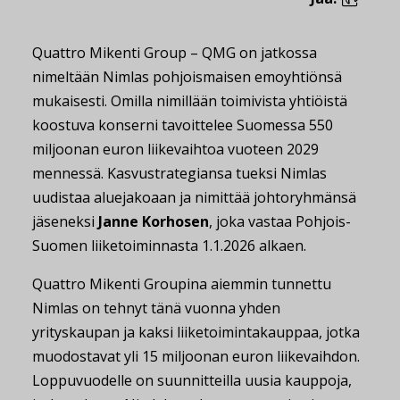
Quattro Mikenti Group – QMG on jatkossa
nimeltään Nimlas pohjoismaisen emoyhtiönsä
mukaisesti. Omilla nimillään toimivista yhtiöistä
koostuva konserni tavoittelee Suomessa 550
miljoonan euron liikevaihtoa vuoteen 2029
mennessä. Kasvustrategiansa tueksi Nimlas
uudistaa aluejakoaan ja nimittää johtoryhmänsä
jäseneksi
Janne Korhosen
, joka vastaa Pohjois-
Suomen liiketoiminnasta 1.1.2026 alkaen.
Quattro Mikenti Groupina aiemmin tunnettu
Nimlas on tehnyt tänä vuonna yhden
yrityskaupan ja kaksi liiketoimintakauppaa, jotka
muodostavat yli 15 miljoonan euron liikevaihdon.
Loppuvuodelle on suunnitteilla uusia kauppoja,