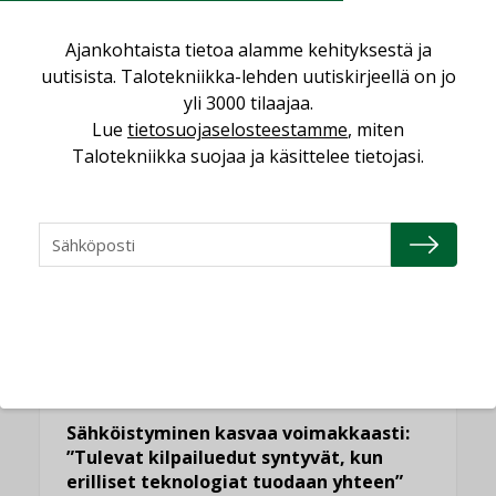
Ajankohtaista tietoa alamme kehityksestä ja
uutisista. Talotekniikka-lehden uutiskirjeellä on jo
yli 3000 tilaajaa.
LUETUIMMAT UUTISET
Lue
tietosuojaselosteestamme
, miten
Talotekniikka suojaa ja käsittelee tietojasi.
Viikko
Kuukausi
Datakeskusurakointi on tekniikkalaji
LEHDEN ARTIKKELIT
Jarno Hacklin Cervin yrityskaupasta:
”Asiakkaat hakevat kumppaneita, jotka
yhdistävät useita teknisiä osaamisalueita
saman katon alle”
AJANKOHTAISTA
Sähköistyminen kasvaa voimakkaasti:
”Tulevat kilpailuedut syntyvät, kun
erilliset teknologiat tuodaan yhteen”