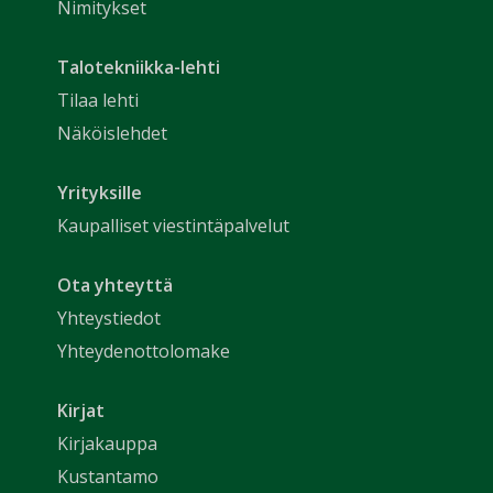
Nimitykset
Talotekniikka-lehti
Tilaa lehti
Näköislehdet
Yrityksille
Kaupalliset viestintäpalvelut
Ota yhteyttä
Yhteystiedot
Yhteydenottolomake
Kirjat
Kirjakauppa
Kustantamo