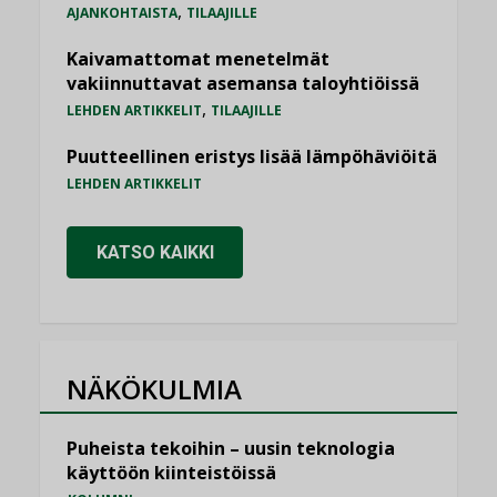
,
AJANKOHTAISTA
TILAAJILLE
Kaivamattomat menetelmät
vakiinnuttavat asemansa taloyhtiöissä
,
LEHDEN ARTIKKELIT
TILAAJILLE
Puutteellinen eristys lisää lämpöhäviöitä
LEHDEN ARTIKKELIT
KATSO KAIKKI
NÄKÖKULMIA
Puheista tekoihin – uusin teknologia
käyttöön kiinteistöissä