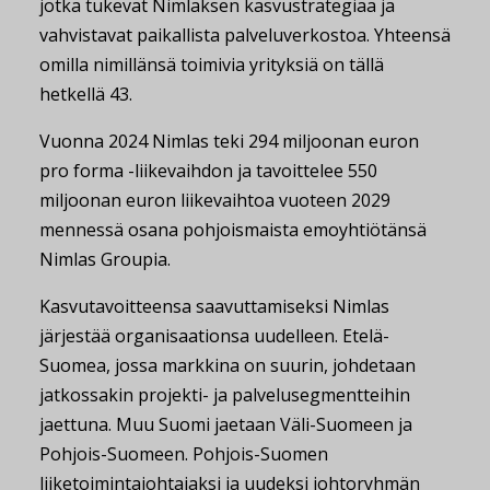
jotka tukevat Nimlaksen kasvustrategiaa ja
vahvistavat paikallista palveluverkostoa. Yhteensä
omilla nimillänsä toimivia yrityksiä on tällä
hetkellä 43.
Vuonna 2024 Nimlas teki 294 miljoonan euron
pro forma -liikevaihdon ja tavoittelee 550
miljoonan euron liikevaihtoa vuoteen 2029
mennessä osana pohjoismaista emoyhtiötänsä
Nimlas Groupia.
Kasvutavoitteensa saavuttamiseksi Nimlas
järjestää organisaationsa uudelleen. Etelä-
Suomea, jossa markkina on suurin, johdetaan
jatkossakin projekti- ja palvelusegmentteihin
jaettuna. Muu Suomi jaetaan Väli-Suomeen ja
Pohjois-Suomeen. Pohjois-Suomen
liiketoimintajohtajaksi ja uudeksi johtoryhmän