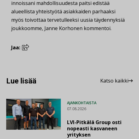
innoissani mahdollisuudesta paitsi edistää
alueellista yhteistyötä asiakkaiden parhaaksi
myös toivottaa tervetulleeksi uusia täydennyksiä
joukkoomme, Janne Korhonen kommentoi.
Jaa:
Lue lisää
Katso kaikki
AJANKOHTAISTA
07.08.2026
LVI-Pitkälä Group osti
nopeasti kasvaneen
yrityksen