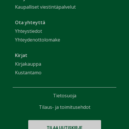
Kaupalliset viestintäpalvelut
Ota yhteyttä
Yhteystiedot
Yhteydenottolomake
Kirjat
Kirjakauppa
Kustantamo
Tietosuoja
Tilaus- ja toimitusehdot
TILAA UUTISKIRJE