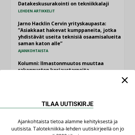
Datakeskusurakointi on tekniikkalaji
LEHDEN ARTIKKELIT
Jarno Hacklin Cervin yrityskaupasta:
”Asiakkaat hakevat kumppaneita, jotka
yhdistävät useita teknisiä osaamisalueita
saman katon alle”
AJANKOHTAISTA
Kolumni: Ilmastonmuutos muuttaa
rakennusten korjaustarpeita
,
,
KOLUMNI
LEHDEN ARTIKKELIT
TILAAJILLE
Bravida sai LVI-urakoita koulujen
perusparannushankkeissa
,
TILAA UUTISKIRJE
AJANKOHTAISTA
TILAAJILLE
Kaivamattomat menetelmät
Ajankohtaista tietoa alamme kehityksestä ja
vakiinnuttavat asemansa taloyhtiöissä
uutisista. Talotekniikka-lehden uutiskirjeellä on jo
,
LEHDEN ARTIKKELIT
TILAAJILLE