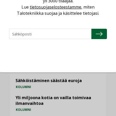
yli 3000 tilaajaa.
Lue
tietosuojaselosteestamme
, miten
KATSO KAIKKI
Talotekniikka suojaa ja käsittelee tietojasi.
NÄKÖKULMIA
Puheista tekoihin – uusin teknologia
käyttöön kiinteistöissä
KOLUMNI
Sähköistäminen säästää euroja
KOLUMNI
Yli miljoona kotia on vailla toimivaa
ilmanvaihtoa
KOLUMNI