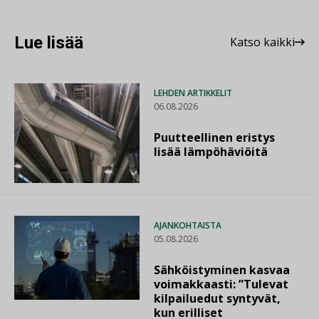
Lue lisää
Katso kaikki
LEHDEN ARTIKKELIT
06.08.2026
Puutteellinen eristys
lisää lämpöhäviöitä
AJANKOHTAISTA
05.08.2026
Sähköistyminen kasvaa
voimakkaasti: ”Tulevat
kilpailuedut syntyvät,
kun erilliset