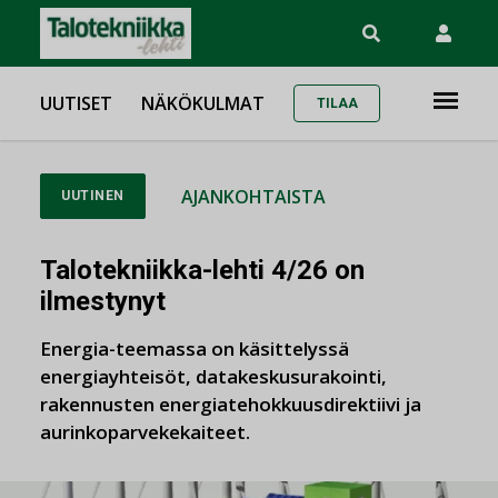
UUTISET
NÄKÖKULMAT
TILAA
AJANKOHTAISTA
UUTINEN
Talotekniikka-lehti 4/26 on
ilmestynyt
Energia-teemassa on käsittelyssä
energiayhteisöt, datakeskusurakointi,
rakennusten energiatehokkuusdirektiivi ja
aurinkoparvekekaiteet.