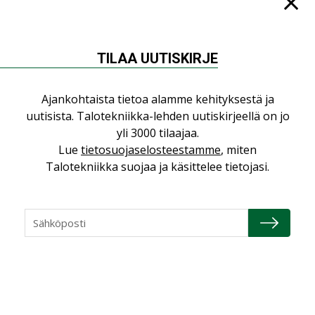
TILAA UUTISKIRJE
NÄKÖKULMIA
Ajankohtaista tietoa alamme kehityksestä ja
Puheista tekoihin – uusin teknologia
uutisista. Talotekniikka-lehden uutiskirjeellä on jo
käyttöön kiinteistöissä
yli 3000 tilaajaa.
KOLUMNI
Lue
tietosuojaselosteestamme
, miten
Sähköistäminen säästää euroja
Talotekniikka suojaa ja käsittelee tietojasi.
KOLUMNI
Yli miljoona kotia on vailla toimivaa
ilmanvaihtoa
KOLUMNI
Miten varmistetaan EPD-dokumenteista
saatavien tietojen vertailukelpoisuus?
KOLUMNI