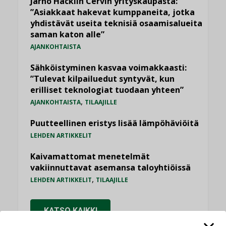
Jarno Hacklin Cervin yrityskaupasta:
”Asiakkaat hakevat kumppaneita, jotka
yhdistävät useita teknisiä osaamisalueita
saman katon alle”
AJANKOHTAISTA
Sähköistyminen kasvaa voimakkaasti:
”Tulevat kilpailuedut syntyvät, kun
erilliset teknologiat tuodaan yhteen”
,
AJANKOHTAISTA
TILAAJILLE
Puutteellinen eristys lisää lämpöhäviöitä
LEHDEN ARTIKKELIT
Kaivamattomat menetelmät
vakiinnuttavat asemansa taloyhtiöissä
,
LEHDEN ARTIKKELIT
TILAAJILLE
KATSO KAIKKI