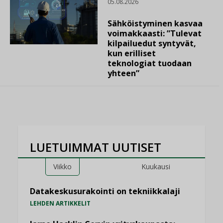
05.08.2026
Sähköistyminen kasvaa
voimakkaasti: ”Tulevat
kilpailuedut syntyvät,
kun erilliset
teknologiat tuodaan
yhteen”
LUETUIMMAT UUTISET
Viikko
Kuukausi
Datakeskusurakointi on tekniikkalaji
LEHDEN ARTIKKELIT