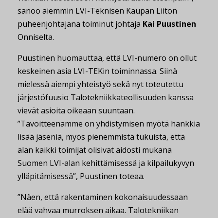
sanoo aiemmin LVI-Teknisen Kaupan Liiton
puheenjohtajana toiminut johtaja
Kai Puustinen
Onniselta.
Puustinen huomauttaa, että LVI-numero on ollut
keskeinen asia LVI-TEKin toiminnassa. Siinä
mielessä aiempi yhteistyö sekä nyt toteutettu
järjestöfuusio Talotekniikkateollisuuden kanssa
vievät asioita oikeaan suuntaan.
”Tavoitteenamme on yhdistymisen myötä hankkia
lisää jäseniä, myös pienemmistä tukuista, että
alan kaikki toimijat olisivat aidosti mukana
Suomen LVI-alan kehittämisessä ja kilpailukyvyn
ylläpitämisessä”, Puustinen toteaa.
”Näen, että rakentaminen kokonaisuudessaan
elää vahvaa murroksen aikaa. Talotekniikan