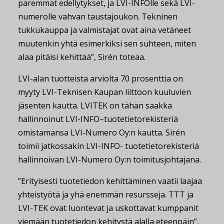
paremmat edellytykset, ja LVI-INFOlle sekä LVI-
numerolle vahvan taustajoukon. Tekninen
tukkukauppa ja valmistajat ovat aina vetäneet
muutenkin yhtä esimerkiksi sen suhteen, miten
alaa pitäisi kehittää”, Sirén toteaa.
LVI-alan tuotteista arviolta 70 prosenttia on
myyty LVI-Teknisen Kaupan liittoon kuuluvien
jäsenten kautta. LVITEK on tähän saakka
hallinnoinut LVI-INFO–tuotetietorekisteriä
omistamansa LVI-Numero Oy:n kautta. Sirén
toimii jatkossakin LVI-INFO- tuotetietorekisteriä
hallinnoivan LVI-Numero Oy:n toimitusjohtajana.
”Erityisesti tuotetiedon kehittäminen vaatii laajaa
yhteistyötä ja yhä enemmän resursseja. TTT ja
LVI-TEK ovat luontevat ja uskottavat kumppanit
viemään tuotetiedon kehitystä alalla eteenpäin”,