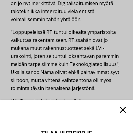
on jo nyt merkittävä. Digitalisoitumisen myötä
talotekniikka integroituu vielä entistä
voimallisemmin tähän yhtälöön.
”Loppupeleissä RT tuntui oikealta ympäristöltä
vaikuttaa rakentamiseen. RT:ssähän ovat jo
mukana muut rakennustuotteet sekä LVI-
urakointi, joten se tuntui loksahtavan paremmin
meidän tarpeisiimme kuin Teknologiateollisuus”,
Uksila sanoo.Nämä olivat ehkä painavimmat syyt
siirtoon, mutta yhtenä vaihtoehtona oli myös
toiminta täysin itsenäisenä järjestönä.
”Meille on tärkeintä tuottaa lisäarvoa
jäsenistöllemme ja jäsenyrityksillemme. Heidän on
koettava, että he saavat käyttämälleen ajalle ja
rahalle vastinetta. Silloin meidän on tarjottava