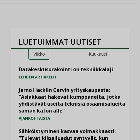
LUETUIMMAT UUTISET
Viikko
Kuukausi
Datakeskusurakointi on tekniikkalaji
LEHDEN ARTIKKELIT
Jarno Hacklin Cervin yrityskaupasta:
”Asiakkaat hakevat kumppaneita, jotka
yhdistävät useita teknisiä osaamisalueita
saman katon alle”
AJANKOHTAISTA
Sähköistyminen kasvaa voimakkaasti:
”Tulevat kilpailuedut syntyvät, kun