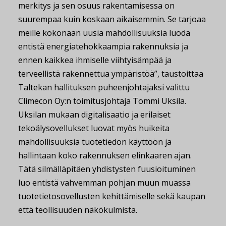
merkitys ja sen osuus rakentamisessa on
suurempaa kuin koskaan aikaisemmin. Se tarjoaa
meille kokonaan uusia mahdollisuuksia luoda
entistä energiatehokkaampia rakennuksia ja
ennen kaikkea ihmiselle viihtyisämpää ja
terveellistä rakennettua ympäristöä”, taustoittaa
Taltekan hallituksen puheenjohtajaksi valittu
Climecon Oy:n toimitusjohtaja Tommi Uksila.
Uksilan mukaan digitalisaatio ja erilaiset
tekoälysovellukset luovat myös huikeita
mahdollisuuksia tuotetiedon käyttöön ja
hallintaan koko rakennuksen elinkaaren ajan.
Tätä silmälläpitäen yhdistysten fuusioituminen
luo entistä vahvemman pohjan muun muassa
tuotetietosovellusten kehittämiselle sekä kaupan
että teollisuuden näkökulmista.