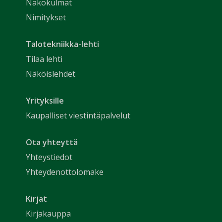
Näkökulmat
Nimitykset
Talotekniikka-lehti
Tilaa lehti
Näköislehdet
Yrityksille
Kaupalliset viestintäpalvelut
Ota yhteyttä
Yhteystiedot
Yhteydenottolomake
Kirjat
Kirjakauppa