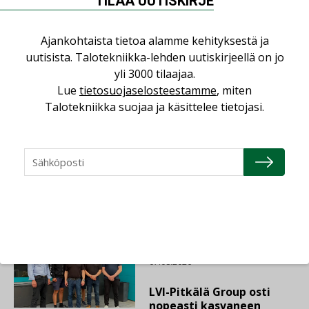
hyvä ja houkutteleva foorumi niin vanhoille kuin
TILAA UUTISKIRJE
mahdollisille uusille jäsenillemme.”
Ajankohtaista tietoa alamme kehityksestä ja
uutisista. Talotekniikka-lehden uutiskirjeellä on jo
Jaa:
yli 3000 tilaajaa.
Lue
tietosuojaselosteestamme
, miten
Talotekniikka suojaa ja käsittelee tietojasi.
JÄRJESTÖ
Lue lisää
Katso kaikki
AJANKOHTAISTA
07.08.2026
LVI-Pitkälä Group osti
nopeasti kasvaneen