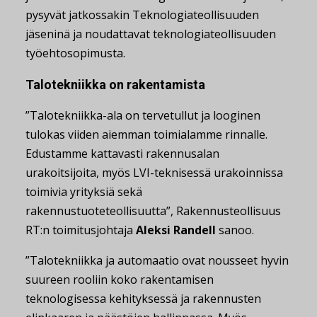
pysyvät jatkossakin Teknologiateollisuuden
jäseninä ja noudattavat teknologiateollisuuden
työehtosopimusta.
Talotekniikka on rakentamista
”Talotekniikka-ala on tervetullut ja looginen
tulokas viiden aiemman toimialamme rinnalle.
Edustamme kattavasti rakennusalan
urakoitsijoita, myös LVI-teknisessä urakoinnissa
toimivia yrityksiä sekä
rakennustuoteteollisuutta”, Rakennusteollisuus
RT:n toimitusjohtaja
Aleksi Randell
sanoo.
”Talotekniikka ja automaatio ovat nousseet hyvin
suureen rooliin koko rakentamisen
teknologisessa kehityksessä ja rakennusten