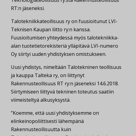
Teknologiateollisuus ry:stä Rakennusteollisuus
RT:n jäseneksi.
Talotekniikkateollisuus ry on fuusioitunut LVI-
Teknisen Kaupan liitto ry:n kanssa.
Fuusioitumisen yhteydessä myös talotekniikka-
alan tuotetietorekisteriä ylläpitävä LVI-numero
Oy siirtyi uuden yhdistyksen omistukseen.
Uusi yhdistys, nimeltään Talotekninen teollisuus
ja kauppa Talteka ry, on liittynyt
Rakennusteollisuus RT ry:n jäseneksi 14.6.2018.
Siirtymiseen liittyvä tekninen toteutus saatiin
viimeisteltyä alkusyksystä.
”Koemme, että uusi yhdistyksemme on
elinkeinopoliittisesti lähempänä
Rakennusteollisuutta kuin