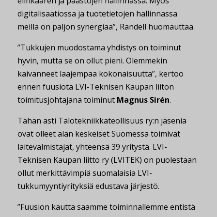
elinkaaren ja päästöjen hallinnassa. Myös
digitalisaatiossa ja tuotetietojen hallinnassa
meillä on paljon synergiaa”, Randell huomauttaa.
”Tukkujen muodostama yhdistys on toiminut
hyvin, mutta se on ollut pieni. Olemmekin
kaivanneet laajempaa kokonaisuutta”, kertoo
ennen fuusiota LVI-Teknisen Kaupan liiton
toimitusjohtajana toiminut
Magnus Sirén
.
Tähän asti Talotekniikkateollisuus ry:n jäseniä
ovat olleet alan keskeiset Suomessa toimivat
laitevalmistajat, yhteensä 39 yritystä. LVI-
Teknisen Kaupan liitto ry (LVITEK) on puolestaan
ollut merkittävimpiä suomalaisia LVI-
tukkumyyntiyrityksiä edustava järjestö.
”Fuusion kautta saamme toiminnallemme entistä