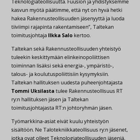
Teknologiateollisuutta. Fuusion ja yhdistyksemme
kasvun myötä päätimme, että nyt on hyvä hetki
hakea Rakennusteollisuuden jäsenyyttä ja luoda
tiiviimpi rajapinta rakentamiseen”, Taltekan
toimitusjohtaja
Ilkka Salo
kertoo.
Taltekan sekä Rakennusteollisuuden yhteistyö
tuleekin keskittymään elinkeinopoliittisen
toiminnan lisäksi sekä energia-, ympäristö-,
talous- ja koulutuspoliittisiin kysymyksiin.
Taltekan hallituksen uudesta puheenjohtajasta
Tommi Uksilasta
tulee Rakennusteollisuus RT
ry:n hallituksen jäsen ja Taltekan
toimitusjohtajasta RT:n johtoryhmän jäsen.
Työmarkkina-asiat eivät kuulu yhteistyön
sisältöön. Ne Talotekniikkateollisuus ry:n jäsenet,
jotka ovat olleet Teknologiateollisuuden jäseniä,