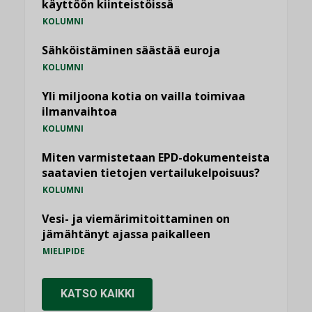
käyttöön kiinteistöissä
KOLUMNI
Sähköistäminen säästää euroja
KOLUMNI
Yli miljoona kotia on vailla toimivaa
ilmanvaihtoa
KOLUMNI
Miten varmistetaan EPD-dokumenteista
saatavien tietojen vertailukelpoisuus?
KOLUMNI
Vesi- ja viemärimitoittaminen on
jämähtänyt ajassa paikalleen
MIELIPIDE
KATSO KAIKKI