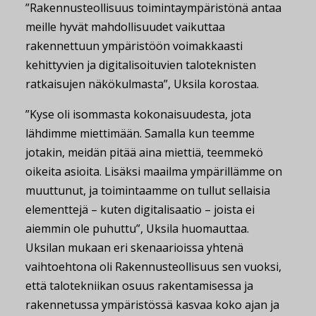
”Rakennusteollisuus toimintaympäristönä antaa
meille hyvät mahdollisuudet vaikuttaa
rakennettuun ympäristöön voimakkaasti
kehittyvien ja digitalisoituvien taloteknisten
ratkaisujen näkökulmasta”, Uksila korostaa.
”Kyse oli isommasta kokonaisuudesta, jota
lähdimme miettimään. Samalla kun teemme
jotakin, meidän pitää aina miettiä, teemmekö
oikeita asioita. Lisäksi maailma ympärillämme on
muuttunut, ja toimintaamme on tullut sellaisia
elementtejä – kuten digitalisaatio – joista ei
aiemmin ole puhuttu”, Uksila huomauttaa.
Uksilan mukaan eri skenaarioissa yhtenä
vaihtoehtona oli Rakennusteollisuus sen vuoksi,
että talotekniikan osuus rakentamisessa ja
rakennetussa ympäristössä kasvaa koko ajan ja