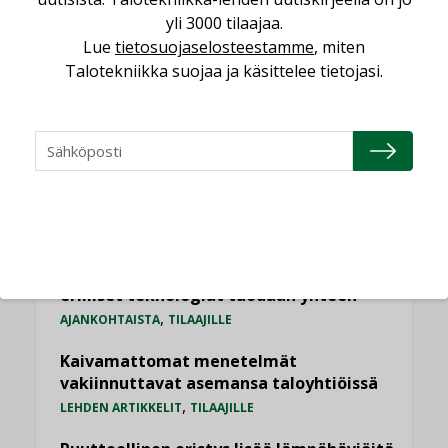
Viikko
Kuukausi
yli 3000 tilaajaa.
Lue
tietosuojaselosteestamme
, miten
Datakeskusurakointi on tekniikkalaji
Talotekniikka suojaa ja käsittelee tietojasi.
LEHDEN ARTIKKELIT
Jarno Hacklin Cervin yrityskaupasta:
”Asiakkaat hakevat kumppaneita, jotka
yhdistävät useita teknisiä osaamisalueita
saman katon alle”
AJANKOHTAISTA
Sähköistyminen kasvaa voimakkaasti:
”Tulevat kilpailuedut syntyvät, kun
erilliset teknologiat tuodaan yhteen”
,
AJANKOHTAISTA
TILAAJILLE
Kaivamattomat menetelmät
vakiinnuttavat asemansa taloyhtiöissä
,
LEHDEN ARTIKKELIT
TILAAJILLE