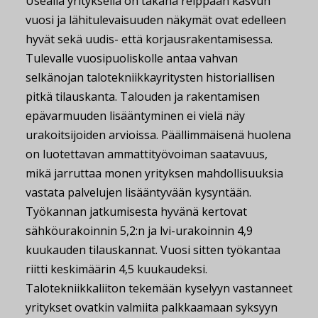
Usealla yrityksellä on takana reippaan kasvun
vuosi ja lähitulevaisuuden näkymät ovat edelleen
hyvät sekä uudis- että korjausrakentamisessa.
Tulevalle vuosipuoliskolle antaa vahvan
selkänojan talotekniikkayritysten historiallisen
pitkä tilauskanta. Talouden ja rakentamisen
epävarmuuden lisääntyminen ei vielä näy
urakoitsijoiden arvioissa. Päällimmäisenä huolena
on luotettavan ammattityövoiman saatavuus,
mikä jarruttaa monen yrityksen mahdollisuuksia
vastata palvelujen lisääntyvään kysyntään.
Työkannan jatkumisesta hyvänä kertovat
sähköurakoinnin 5,2:n ja lvi-urakoinnin 4,9
kuukauden tilauskannat. Vuosi sitten työkantaa
riitti keskimäärin 4,5 kuukaudeksi.
Talotekniikkaliiton tekemään kyselyyn vastanneet
yritykset ovatkin valmiita palkkaamaan syksyyn