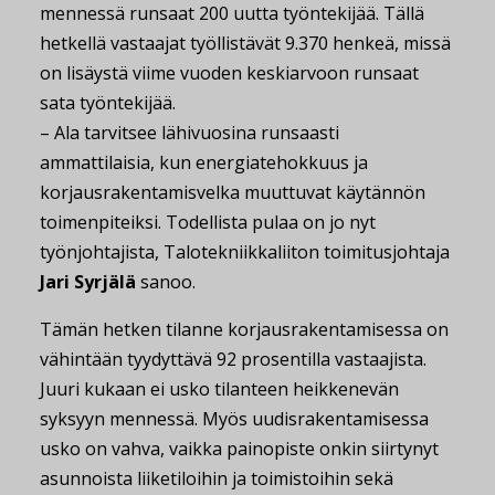
mennessä runsaat 200 uutta työntekijää. Tällä
hetkellä vastaajat työllistävät 9.370 henkeä, missä
on lisäystä viime vuoden keskiarvoon runsaat
sata työntekijää.
– Ala tarvitsee lähivuosina runsaasti
ammattilaisia, kun energiatehokkuus ja
korjausrakentamisvelka muuttuvat käytännön
toimenpiteiksi. Todellista pulaa on jo nyt
työnjohtajista, Talotekniikkaliiton toimitusjohtaja
Jari Syrjälä
sanoo.
Tämän hetken tilanne korjausrakentamisessa on
vähintään tyydyttävä 92 prosentilla vastaajista.
Juuri kukaan ei usko tilanteen heikkenevän
syksyyn mennessä. Myös uudisrakentamisessa
usko on vahva, vaikka painopiste onkin siirtynyt
asunnoista liiketiloihin ja toimistoihin sekä