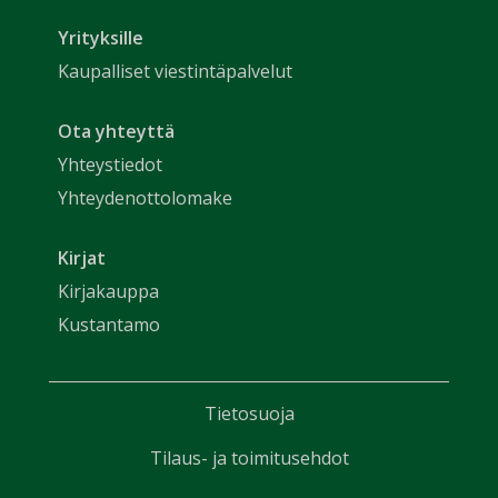
Yrityksille
Kaupalliset viestintäpalvelut
Ota yhteyttä
Yhteystiedot
Yhteydenottolomake
Kirjat
Kirjakauppa
Kustantamo
Tietosuoja
Tilaus- ja toimitusehdot