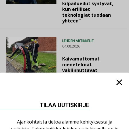
kilpailuedut syntyvät,
kun erilliset
teknologiat tuodaan
yhteen”
LEHDEN ARTIKKELIT
04.08.2026
Kaivamattomat
menetelmät
vakiinnuttavat
asemansa taloyhtiöissä
TILAA UUTISKIRJE
LUETUIMMAT UUTISET
Ajankohtaista tietoa alamme kehityksestä ja
uutisista. Talotekniikka-lehden uutiskirjeellä on jo