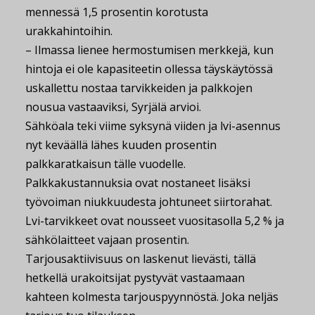
mennessä 1,5 prosentin korotusta
urakkahintoihin.
– Ilmassa lienee hermostumisen merkkejä, kun
hintoja ei ole kapasiteetin ollessa täyskäytössä
uskallettu nostaa tarvikkeiden ja palkkojen
nousua vastaaviksi, Syrjälä arvioi.
Sähköala teki viime syksynä viiden ja lvi-asennus
nyt keväällä lähes kuuden prosentin
palkkaratkaisun tälle vuodelle.
Palkkakustannuksia ovat nostaneet lisäksi
työvoiman niukkuudesta johtuneet siirtorahat.
Lvi-tarvikkeet ovat nousseet vuositasolla 5,2 % ja
sähkölaitteet vajaan prosentin.
Tarjousaktiivisuus on laskenut lievästi, tällä
hetkellä urakoitsijat pystyvät vastaamaan
kahteen kolmesta tarjouspyynnöstä. Joka neljäs