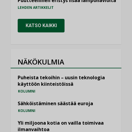
Puutteellinen eristys lisää lämpöhäviöitä
LEHDEN ARTIKKELIT
KATSO KAIKKI
NÄKÖKULMIA
Puheista tekoihin – uusin teknologia
käyttöön kiinteistöissä
KOLUMNI
Sähköistäminen säästää euroja
KOLUMNI
Yli miljoona kotia on vailla toimivaa
ilmanvaihtoa