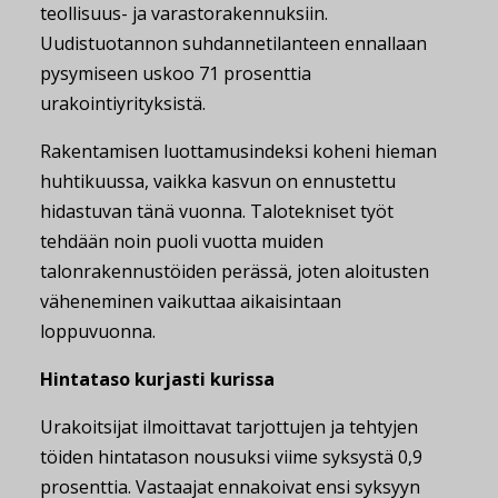
teollisuus- ja varastorakennuksiin.
Uudistuotannon suhdannetilanteen ennallaan
pysymiseen uskoo 71 prosenttia
urakointiyrityksistä.
Rakentamisen luottamusindeksi koheni hieman
huhtikuussa, vaikka kasvun on ennustettu
hidastuvan tänä vuonna. Talotekniset työt
tehdään noin puoli vuotta muiden
talonrakennustöiden perässä, joten aloitusten
väheneminen vaikuttaa aikaisintaan
loppuvuonna.
Hintataso kurjasti kurissa
Urakoitsijat ilmoittavat tarjottujen ja tehtyjen
töiden hintatason nousuksi viime syksystä 0,9
prosenttia. Vastaajat ennakoivat ensi syksyyn