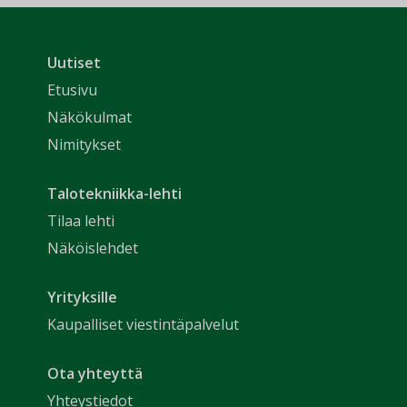
Uutiset
Etusivu
Näkökulmat
Nimitykset
Talotekniikka-lehti
Tilaa lehti
Näköislehdet
Yrityksille
Kaupalliset viestintäpalvelut
Ota yhteyttä
Yhteystiedot