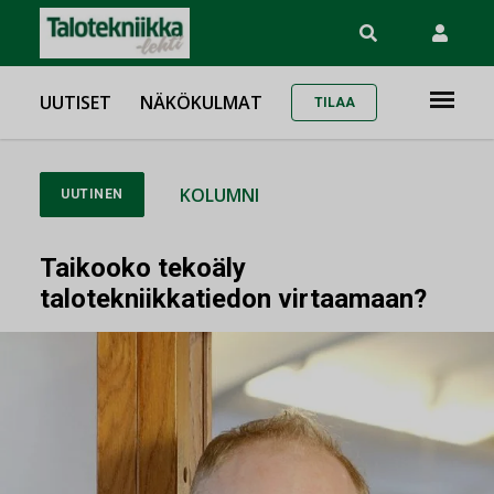
UUTISET
NÄKÖKULMAT
TILAA
KOLUMNI
UUTINEN
Taikooko tekoäly
talotekniikkatiedon virtaamaan?