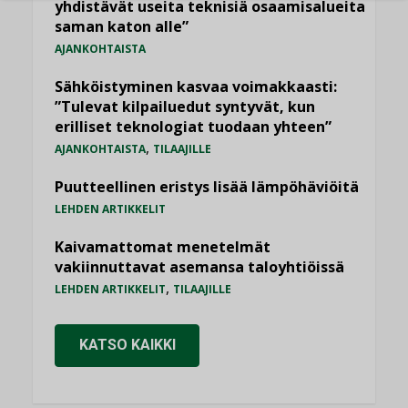
yhdistävät useita teknisiä osaamisalueita
saman katon alle”
AJANKOHTAISTA
Sähköistyminen kasvaa voimakkaasti:
”Tulevat kilpailuedut syntyvät, kun
erilliset teknologiat tuodaan yhteen”
,
AJANKOHTAISTA
TILAAJILLE
Puutteellinen eristys lisää lämpöhäviöitä
LEHDEN ARTIKKELIT
Kaivamattomat menetelmät
vakiinnuttavat asemansa taloyhtiöissä
,
LEHDEN ARTIKKELIT
TILAAJILLE
KATSO KAIKKI