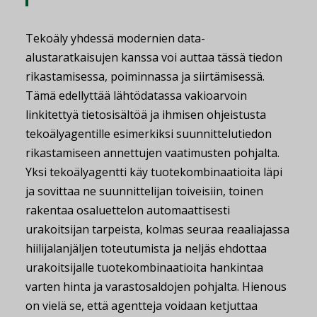
Tekoäly yhdessä modernien data-
alustaratkaisujen kanssa voi auttaa tässä tiedon
rikastamisessa, poiminnassa ja siirtämisessä.
Tämä edellyttää lähtödatassa vakioarvoin
linkitettyä tietosisältöä ja ihmisen ohjeistusta
tekoälyagentille esimerkiksi suunnittelutiedon
rikastamiseen annettujen vaatimusten pohjalta.
Yksi tekoälyagentti käy tuotekombinaatioita läpi
ja sovittaa ne suunnittelijan toiveisiin, toinen
rakentaa osaluettelon automaattisesti
urakoitsijan tarpeista, kolmas seuraa reaaliajassa
hiilijalanjäljen toteutumista ja neljäs ehdottaa
urakoitsijalle tuotekombinaatioita hankintaa
varten hinta ja varastosaldojen pohjalta. Hienous
on vielä se, että agentteja voidaan ketjuttaa