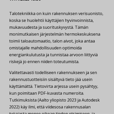
Talotekniikka on kuin rakennuksen verisuonisto,
koska se huolehtii käyttäjien hyvinvoinnista,
mukavuudesta ja suorituskyvystä. Tämän
monimutkaisen järjestelmän hermokeskuksena
toimii taloautomaatio, talon aivot, joka antaa
omistajalle mahdollisuuden optimoida
energiankulutusta ja tunnistaa arvoon liittyviä
riskejä jo ennen niiden toteutumista.
Valitettavasti todelliseen rakennukseen ja sen
rakennustuotteisiin sisältyvä tieto jää usein
käyttämättä. Tietovirta arjessa usein pysähtyy,
kun poimitaan PDF-kuvasta numeroita.
Tutkimuksista (Aalto yliopisto 2023 ja Autodesk
2022) käy ilmi, että viidesosa rakennusalan
työajasta menee oikean tiedon etsimiseen, ja