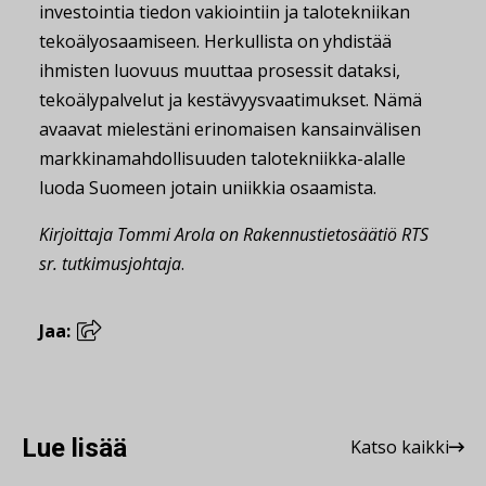
investointia tiedon vakiointiin ja talotekniikan
tekoälyosaamiseen. Herkullista on yhdistää
ihmisten luovuus muuttaa prosessit dataksi,
tekoälypalvelut ja kestävyysvaatimukset. Nämä
avaavat mielestäni erinomaisen kansainvälisen
markkinamahdollisuuden talotekniikka-alalle
luoda Suomeen jotain uniikkia osaamista.
Kirjoittaja Tommi Arola on Rakennustietosäätiö RTS
sr. tutkimusjohtaja
.
Jaa:
Lue lisää
Katso kaikki