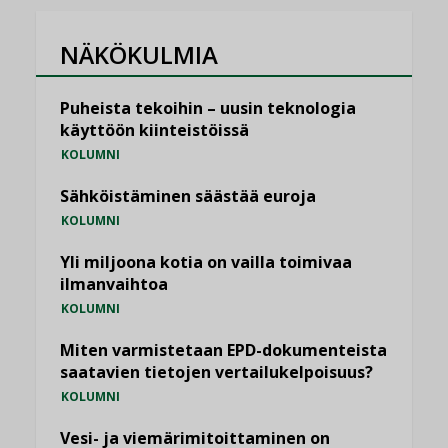
NÄKÖKULMIA
Puheista tekoihin – uusin teknologia
käyttöön kiinteistöissä
KOLUMNI
Sähköistäminen säästää euroja
KOLUMNI
Yli miljoona kotia on vailla toimivaa
ilmanvaihtoa
KOLUMNI
Miten varmistetaan EPD-dokumenteista
saatavien tietojen vertailukelpoisuus?
KOLUMNI
Vesi- ja viemärimitoittaminen on