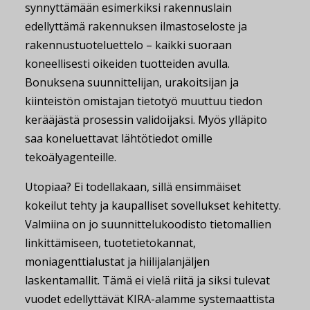
synnyttämään esimerkiksi rakennuslain
edellyttämä rakennuksen ilmastoseloste ja
rakennustuoteluettelo – kaikki suoraan
koneellisesti oikeiden tuotteiden avulla.
Bonuksena suunnittelijan, urakoitsijan ja
kiinteistön omistajan tietotyö muuttuu tiedon
kerääjästä prosessin validoijaksi. Myös ylläpito
saa koneluettavat lähtötiedot omille
tekoälyagenteille.
Utopiaa? Ei todellakaan, sillä ensimmäiset
kokeilut tehty ja kaupalliset sovellukset kehitetty.
Valmiina on jo suunnittelukoodisto tietomallien
linkittämiseen, tuotetietokannat,
moniagenttialustat ja hiilijalanjäljen
laskentamallit. Tämä ei vielä riitä ja siksi tulevat
vuodet edellyttävät KIRA-alamme systemaattista