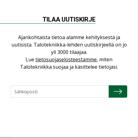
Sähköistyminen kasvaa
voimakkaasti: ”Tulevat
kilpailuedut syntyvät,
TILAA UUTISKIRJE
kun erilliset
teknologiat tuodaan
yhteen”
Ajankohtaista tietoa alamme kehityksestä ja
uutisista. Talotekniikka-lehden uutiskirjeellä on jo
yli 3000 tilaajaa.
Lue
tietosuojaselosteestamme
, miten
Talotekniikka suojaa ja käsittelee tietojasi.
LUETUIMMAT UUTISET
Viikko
Kuukausi
Datakeskusurakointi on tekniikkalaji
LEHDEN ARTIKKELIT
Jarno Hacklin Cervin yrityskaupasta:
”Asiakkaat hakevat kumppaneita, jotka