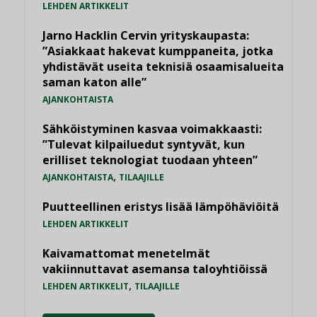
LEHDEN ARTIKKELIT
Jarno Hacklin Cervin yrityskaupasta:
”Asiakkaat hakevat kumppaneita, jotka
yhdistävät useita teknisiä osaamisalueita
saman katon alle”
AJANKOHTAISTA
Sähköistyminen kasvaa voimakkaasti:
”Tulevat kilpailuedut syntyvät, kun
erilliset teknologiat tuodaan yhteen”
,
AJANKOHTAISTA
TILAAJILLE
Puutteellinen eristys lisää lämpöhäviöitä
LEHDEN ARTIKKELIT
Kaivamattomat menetelmät
vakiinnuttavat asemansa taloyhtiöissä
,
LEHDEN ARTIKKELIT
TILAAJILLE