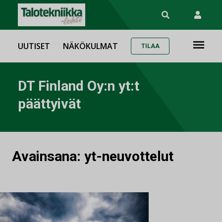
UUTISET
NÄKÖKULMAT
TILAA
DT Finland Oy:n yt:t
päättyivät
Avainsana:
yt-neuvottelut