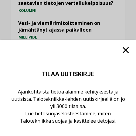
saatavien tietojen vertailukelpoisuus?
KOLUMNI
Vesi- ja viemärimitoittaminen on
jämähtänyt ajassa paikalleen
MIELIPIDE
KATSO KAIKKI
TILAA UUTISKIRJE
Ajankohtaista tietoa alamme kehityksestä ja
NIMITYKSET
uutisista. Talotekniikka-lehden uutiskirjeellä on jo
yli 3000 tilaajaa.
Consti
Lue
tietosuojaselosteestamme
, miten
NIMITYKSET
Talotekniikka suojaa ja käsittelee tietojasi.
Refair