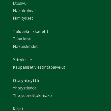
Etusivu
Näkökulmat
Nimitykset
Talotekniikka-lehti
Tilaa lehti
Näköislehdet
Yrityksille
Kaupalliset viestintäpalvelut
Ota yhteyttä
Yhteystiedot
Yhteydenottolomake
Kirjat