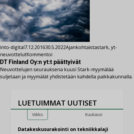
into-digital
7.12.2016
30.5.2022
Ajankohtaista
stark
,
yt-
neuvottelut
Kommentoi
DT Finland Oy:n yt:t päättyivät
Neuvottelujen seurauksena kuusi Stark-myymälää
suljetaan ja myymälät yhdistetään kahdella paikkakunnalla.
LUETUIMMAT UUTISET
Viikko
Kuukausi
Datakeskusurakointi on tekniikkalaji