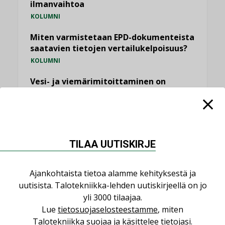
ilmanvaihtoa
KOLUMNI
Miten varmistetaan EPD-dokumenteista
saatavien tietojen vertailukelpoisuus?
KOLUMNI
Vesi- ja viemärimitoittaminen on
jämähtänyt ajassa paikalleen
MIELIPIDE
KATSO KAIKKI
TILAA UUTISKIRJE
Ajankohtaista tietoa alamme kehityksestä ja
uutisista. Talotekniikka-lehden uutiskirjeellä on jo
NIMITYKSET
yli 3000 tilaajaa.
Lue
tietosuojaselosteestamme
, miten
Talotekniikka suojaa ja käsittelee tietojasi.