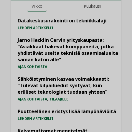
Viikko
Kuukausi
Datakeskusurakointi on tekniikkalaji
LEHDEN ARTIKKELIT
Jarno Hacklin Cervin yrityskaupasta:
”Asiakkaat hakevat kumppaneita, jotka
yhdistävät useita teknisiä osaamisalueita
saman katon alle”
AJANKOHTAISTA
Sähköistyminen kasvaa voimakkaasti:
”Tulevat kilpailuedut syntyvät, kun
erilliset teknologiat tuodaan yhteen”
,
AJANKOHTAISTA
TILAAJILLE
Puutteellinen eristys lisää lämpöhäviöitä
LEHDEN ARTIKKELIT
Kaivamattomat menetelmät