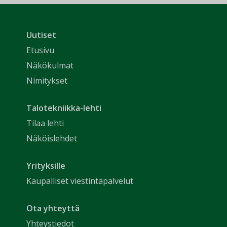
Uutiset
Etusivu
Näkökulmat
Nimitykset
Talotekniikka-lehti
Tilaa lehti
Näköislehdet
Yrityksille
Kaupalliset viestintäpalvelut
Ota yhteyttä
Yhteystiedot