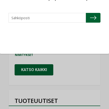
Consti
NIMITYKSET
Refair
NIMITYKSET
Granlund Oy
NIMITYKSET
Schneider Electric
NIMITYKSET
KATSO KAIKKI
TUOTEUUTISET